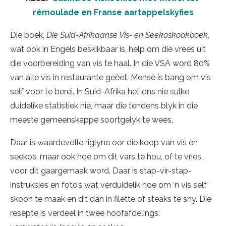
rémoulade en Franse aartappelskyfies
Die boek,
Die Suid-Afrikaanse Vis- en Seekoskookboek
,
wat ook in Engels beskikbaar is, help om die vrees uit
die voorbereiding van vis te haal. In die VSA word 80%
van alle vis in restaurante geëet. Mense is bang om vis
self voor te berei. In Suid-Afrika het ons nie sulke
duidelike statistiek nie, maar die tendens blyk in die
meeste gemeenskappe soortgelyk te wees.
Daar is waardevolle riglyne oor die koop van vis en
seekos, maar ook hoe om dit vars te hou, of te vries,
voor dit gaargemaak word. Daar is stap-vir-stap-
instruksies en foto’s wat verduidelik hoe om ‘n vis self
skoon te maak en dit dan in filette of steaks te sny. Die
resepte is verdeel in twee hoofafdelings: