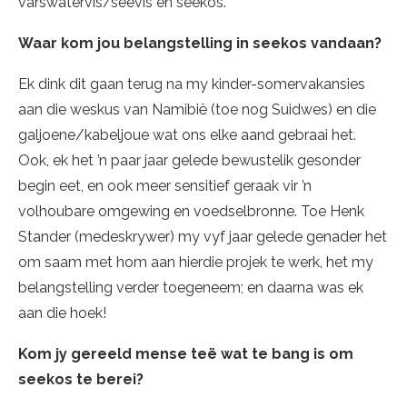
varswatervis/seevis en seekos.
Waar kom jou belangstelling in seekos vandaan?
Ek dink dit gaan terug na my kinder-somervakansies
aan die weskus van Namibië (toe nog Suidwes) en die
galjoene/kabeljoue wat ons elke aand gebraai het.
Ook, ek het ’n paar jaar gelede bewustelik gesonder
begin eet, en ook meer sensitief geraak vir ’n
volhoubare omgewing en voedselbronne. Toe Henk
Stander (medeskrywer) my vyf jaar gelede genader het
om saam met hom aan hierdie projek te werk, het my
belangstelling verder toegeneem; en daarna was ek
aan die hoek!
Kom jy gereeld mense teë wat te bang is om
seekos te berei?