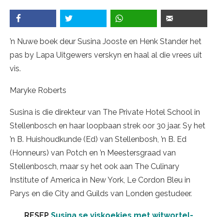
’n Nuwe boek deur Susina Jooste en Henk Stander het
pas by Lapa Uitgewers verskyn en haal al die vrees uit
vis.
Maryke Roberts
Susina is die direkteur van The Private Hotel School in
Stellenbosch en haar loopbaan strek oor 30 jaar. Sy het
’n B. Huishoudkunde (Ed) van Stellenbosh, ’n B. Ed
(Honneurs) van Potch en ’n Meestersgraad van
Stellenbosch, maar sy het ook aan The Culinary
Institute of America in New York, Le Cordon Bleu in
Parys en die City and Guilds van Londen gestudeer.
RESEP
Susina se viskoekies met witwortel-