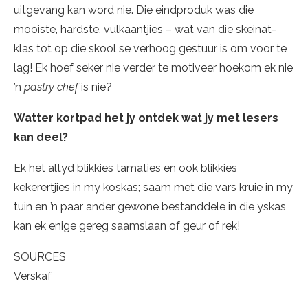
uitgevang kan word nie. Die eindproduk was die
mooiste, hardste, vulkaantjies – wat van die skeinat-
klas tot op die skool se verhoog gestuur is om voor te
lag! Ek hoef seker nie verder te motiveer hoekom ek nie
’n
pastry chef
is nie?
Watter kortpad het jy ontdek wat jy met lesers
kan deel?
Ek het altyd blikkies tamaties en ook blikkies
kekerertjies in my koskas; saam met die vars kruie in my
tuin en ’n paar ander gewone bestanddele in die yskas
kan ek enige gereg saamslaan of geur of rek!
SOURCES
Verskaf