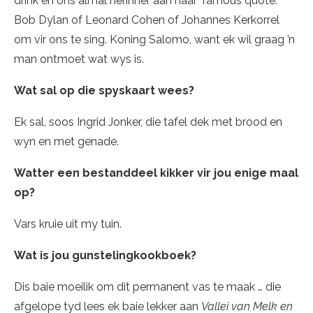
drink en ons almal herinner aan haar ‘famous quote’.
Bob Dylan of Leonard Cohen of Johannes Kerkorrel
om vir ons te sing. Koning Salomo, want ek wil graag ’n
man ontmoet wat wys is.
Wat sal op die spyskaart wees?
Ek sal, soos Ingrid Jonker, die tafel dek met brood en
wyn en met genade.
Watter een bestanddeel kikker vir jou enige maal
op?
Vars kruie uit my tuin.
Wat is jou gunstelingkookboek?
Dis baie moeilik om dit permanent vas te maak … die
afgelope tyd lees ek baie lekker aan
Vallei van Melk en