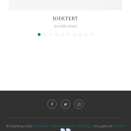
JODETERT
01/06/2020
© Kopiereg 2023
Vrouekeur
.
Voorwaardes en bepalings.
Ons gebruik
cookies