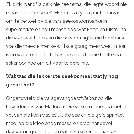
Ek dink “bang” is dalk nie heeltemal die regte woord nie,
maar beslis “onseker”. Ek maak altyd ’n punt daarvan
om te vertoef by die vars seekostoonbanke in
supermarkte en hou mense dop wat koop en luister na
die vrae wat hulle aan die persoon agter die toonbank
vra: die meeste mense wil baie graag meer weet, maar
is huiwerig om geld te bestee en is dan nie heeltemal
seker oor hoe om dit voor te berei nie.
Wat was die lekkerste seekosmaal wat jy nog
geniet het?
Ongetwyfeld die varsgevangde
whitebait
op die
hawedorpies van Mallorca! Die vissermanne haal nette
vol van die klein vissies uit die see en die sjefs sprinkel
meel op die krioelende massa en braai handevol
daarvan in goue olie… en dan eet ek berge daarvan op!