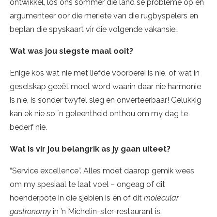
ontwikkel, los ons sommer die land se probleme op en
argumenteer oor die meriete van die rugbyspelers en
beplan die spyskaart vir die volgende vakansie…
Wat was jou slegste maal ooit?
Enige kos wat nie met liefde voorberei is nie, of wat in
geselskap geeët moet word waarin daar nie harmonie
is nie, is sonder twyfel sleg en onverteerbaar! Gelukkig
kan ek nie so ´n geleentheid onthou om my dag te
bederf nie.
Wat is vir jou belangrik as jy gaan uiteet?
“Service excellence”. Alles moet daarop gemik wees
om my spesiaal te laat voel – ongeag of dit
hoenderpote in die sjebien is en of dit
molecular
gastronomy
in ’n Michelin-ster-restaurant is.