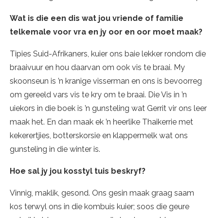
Wat is die een dis wat jou vriende of familie
telkemale voor vra en jy oor en oor moet maak?
Tipies Suid-Afrikaners, kuier ons baie lekker rondom die
braaivuur en hou daarvan om ook vis te braai. My
skoonseun is ’n kranige visserman en ons is bevoorreg
om gereeld vars vis te kry om te braai. Die Vis in ’n
uiekors in die boek is ’n gunsteling wat Gerrit vir ons leer
maak het. En dan maak ek ’n heerlike Thaikerrie met
kekerertjies, botterskorsie en klappermelk wat ons
gunsteling in die winter is.
Hoe sal jy jou kosstyl tuis beskryf?
Vinnig, maklik, gesond. Ons gesin maak graag saam
kos terwyl ons in die kombuis kuier; soos die geure