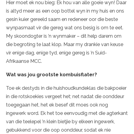
Hier moet ek nou bieg: Ek hou van alle goeie wyn! Daar
is altyd meer as een oop bottel wyn in my huis en ons
gesin kuier gereeld saam en redeneer oor die beste
wynpasmaat vir die gereg wat ons besig is om te eet.
My skoondogter is ’n wynmaker – dit help darem om
die begroting te laat klop. Maar my drankie van keuse
vir enige dag, enige tyd, enige gereg is ’n Suid-
Afrikaanse MCC.
Wat was jou grootste kombuisflater?
Toe ek destyds in die huishoudkundeklas die bakpoeier
in die rotskoekies vergeet het; net nadat die oonddeur
toegegaan het, het ek besef dit moes ook nog
ingewerk word. Ek het toe eenvoudig met die agterkant
van die teelepel ’n klein bietjie by elkeen ingewerk,
gebukkend voor die oop oonddeur, sodat ek nie