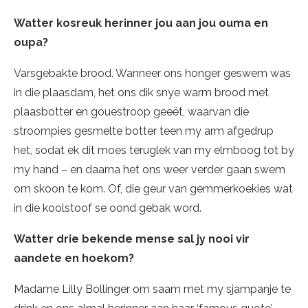
Watter kosreuk herinner jou aan jou ouma en
oupa?
Varsgebakte brood. Wanneer ons honger geswem was
in die plaasdam, het ons dik snye warm brood met
plaasbotter en gouestroop geeët, waarvan die
stroompies gesmelte botter teen my arm afgedrup
het, sodat ek dit moes teruglek van my elmboog tot by
my hand – en daarna het ons weer verder gaan swem
om skoon te kom. Of, die geur van gemmerkoekies wat
in die koolstoof se oond gebak word.
Watter drie bekende mense sal jy nooi vir
aandete en hoekom?
Madame Lilly Bollinger om saam met my sjampanje te