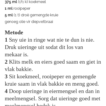
375 ml
(1½ k) koekmeel
1 ml
rooipeper
5 ml
(1 t) droë gemengde kruie
genoeg olie vir diepvetbraai
Metode
1
Sny uie in ringe wat nie te dun is nie.
Druk uieringe uit sodat dit los van
mekaar is.
2
Klits melk en eiers goed saam en giet in
vlak bakkie.
3
Sit koekmeel, rooipeper en gemengde
kruie saam in vlak bakkie en meng goed.
4
Doop uieringe in eiermengsel en dan in
meelmengsel. Sorg dat uieringe goed met
meelmengsel bedek is.