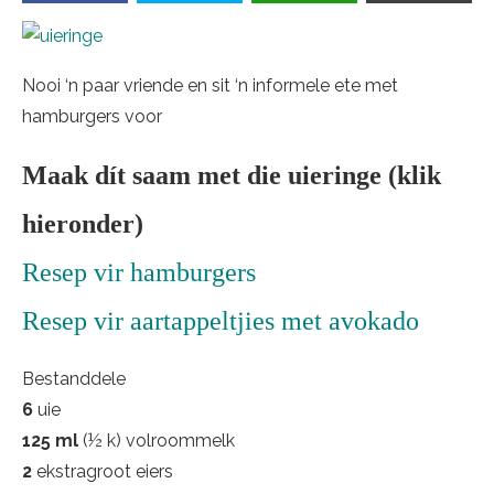
Nooi ‘n paar vriende en sit ‘n informele ete met
hamburgers voor
Maak dít saam met die uieringe (klik
hieronder)
Resep vir hamburgers
Resep vir aartappeltjies met avokado
Bestanddele
6
uie
125 ml
(½ k) volroommelk
2
ekstragroot eiers