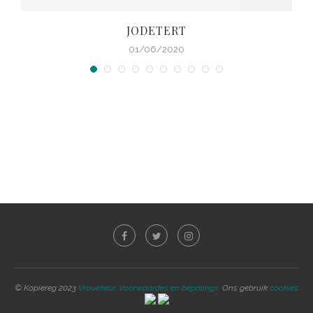
JODETERT
01/06/2020
© Kopiereg 2023
Vrouekeur
.
Voorwaardes en bepalings.
Ons gebruik
cookies