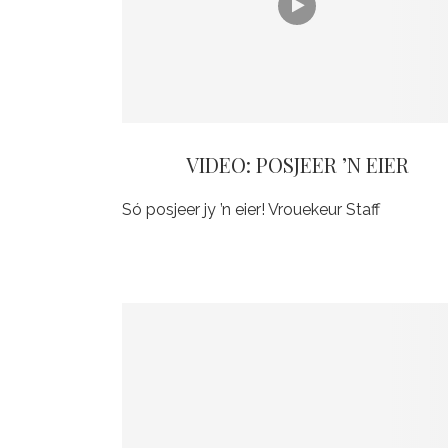
VIDEO: POSJEER ’N EIER
Só posjeer jy ’n eier! Vrouekeur Staff