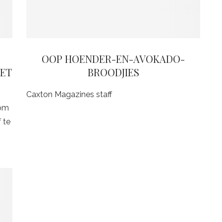
OOP HOENDER-EN-AVOKADO-
IET
BROODJIES
Caxton Magazines staff
 om
 te