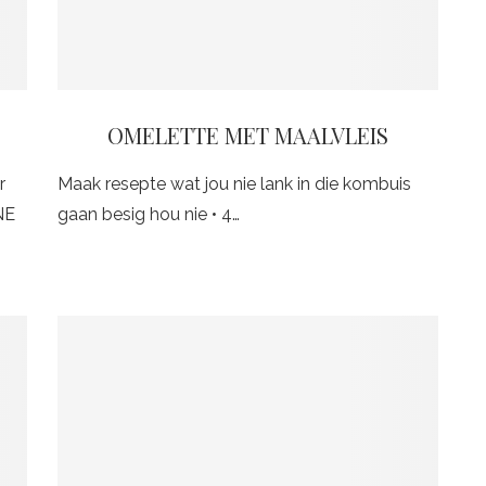
OMELETTE MET MAALVLEIS
r
Maak resepte wat jou nie lank in die kombuis
NE
gaan besig hou nie • 4…