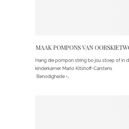
MAAK POMPONS VAN OORSKIETW
Hang die pompon string bo jou stoep of in d
kinderkamer Marlo Kitshoff-Carstens
Benodighede •…