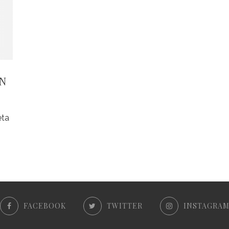
‘N
eta
FACEBOOK
TWITTER
INSTAGRA