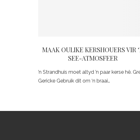
MAAK OULIKE KERSHOUERS VIR 
SEE-ATMOSFEER
’n Strandhuis moet altyd ’n paar kerse hê. Gr
Gericke Gebruik dit om ‘n braai…