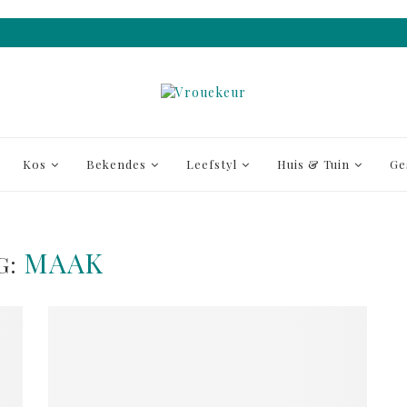
Kos
Bekendes
Leefstyl
Huis & Tuin
Ge
MAAK
G: