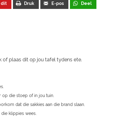
 dit
Druk
E-pos
Deel
 of plaas dit op jou tafel tydens ete.
es.
 op die stoep of in jou tuin.
oorkom dat die sakkies aan die brand slaan.
 die klippies wees.