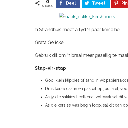
0
Deel
Tweet
Pin
SHARES
’n Strandhuis moet altyd ’n paar kerse hê.
Greta Gericke
Gebruik dit om ‘n braai meer gesellig te maak
Stap-vir-stap
Gooi klein klippies of sand in wit papiersakki
Druk kerse daarin en pak dit op jou tafel, voor
As jy die sakkies heeltemal volmaak sal dit v
As die kers se was begin loop, sal dit dan op