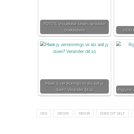
FOTO'S: Vrouekeur-lesers se oulike
troeteldiere
VIDEO
Maak jy verskonings vir als wat jy
doen? Verander dit só
Riglyne v
DDS
DECOR
DEKOR
DOEN DIT SELF