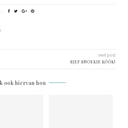
F
next post
SJEF SNOEKIE KÓÓK!
lk ook hiervan hou