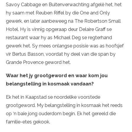
Savoy Cabbage en Buitenverwachting afgelê het, het
hy saam met Reuben Riffel by die One and Only
gewerk, en later aanbeweeg na The Robertson Small
Hotel. Hy is vinnig opgeraap deur Delaire Graff se
restaurant waar hy as Michael Deg se regterhand
gewerk het. Sy mees onlangse posisie was as hoofsjef
vir Bertus Basson, voordat hy deel van die span by
Grande Provence geword het.
Waar het jy grootgeword en waar kom jou
belangstelling in kosmaak vandaan?
Ek het in Kaapstad se noordelike voorstede
grootgeword. My belangstelling in kosmaak het reeds
op ‘n baie jong ouderdom begin. Ek het gereeld die
familie-etes gekook.