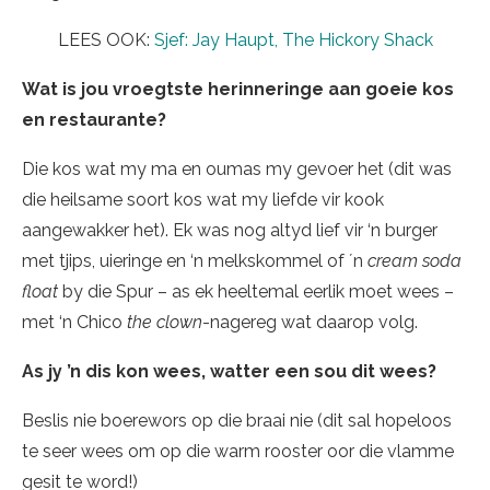
LEES OOK:
Sjef: Jay Haupt, The Hickory Shack
Wat is jou vroegtste herinneringe aan goeie kos
en restaurante?
Die kos wat my ma en oumas my gevoer het (dit was
die heilsame soort kos wat my liefde vir kook
aangewakker het). Ek was nog altyd lief vir ‘n burger
met tjips, uieringe en ‘n melkskommel of ´n
cream soda
float
by die Spur – as ek heeltemal eerlik moet wees –
met ‘n Chico
the clown
-nagereg wat daarop volg.
As jy ’n dis kon wees, watter een sou dit wees?
Beslis nie boerewors op die braai nie (dit sal hopeloos
te seer wees om op die warm rooster oor die vlamme
gesit te word!)