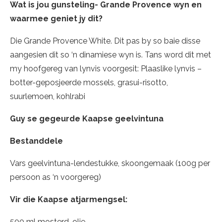
Wat is jou gunsteling- Grande Provence wyn en
waarmee geniet jy dit?
Die Grande Provence White. Dit pas by so baie disse
aangesien dit so ‘n dinamiese wyn is. Tans word dit met
my hoofgereg van lynvis voorgesit: Plaaslike lynvis –
botter-geposjeerde mossels, grasui-risotto,
suurlemoen, kohlrabi
Guy se gegeurde Kaapse geelvintuna
Bestanddele
Vars geelvintuna-lendestukke, skoongemaak (100g per
persoon as ‘n voorgereg)
Vir die Kaapse atjarmengsel:
500 ml mosterd-olie