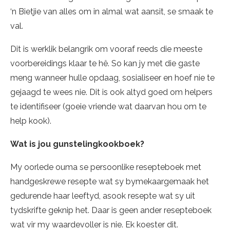
‘n Bietjie van alles om in almal wat aansit, se smaak te
val.
Dit is werklik belangrik om vooraf reeds die meeste
voorbereidings klaar te hê. So kan jy met die gaste
meng wanneer hulle opdaag, sosialiseer en hoef nie te
gejaagd te wees nie. Dit is ook altyd goed om helpers
te identifiseer (goeie vriende wat daarvan hou om te
help kook).
Wat is jou gunstelingkookboek?
My oorlede ouma se persoonlike resepteboek met
handgeskrewe resepte wat sy bymekaargemaak het
gedurende haar leeftyd, asook resepte wat sy uit
tydskrifte geknip het. Daar is geen ander resepteboek
wat vir my waardevoller is nie. Ek koester dit.