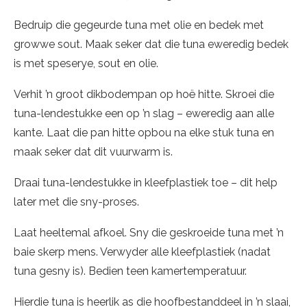
Bedruip die gegeurde tuna met olie en bedek met
growwe sout. Maak seker dat die tuna eweredig bedek
is met speserye, sout en olie.
Verhit ’n groot dikbodempan op hoë hitte. Skroei die
tuna-lendestukke een op ’n slag – eweredig aan alle
kante. Laat die pan hitte opbou na elke stuk tuna en
maak seker dat dit vuurwarm is.
Draai tuna-lendestukke in kleefplastiek toe – dit help
later met die sny-proses.
Laat heeltemal afkoel. Sny die geskroeide tuna met ’n
baie skerp mens. Verwyder alle kleefplastiek (nadat
tuna gesny is). Bedien teen kamertemperatuur.
Hierdie tuna is heerlik as die hoofbestanddeel in ’n slaai,