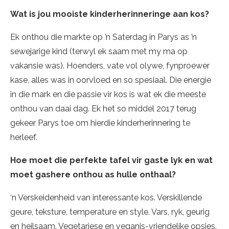
Wat is jou mooiste kinderherinneringe aan kos?
Ek onthou die markte op ’n Saterdag in Parys as ’n
sewejarige kind (terwyl ek saam met my ma op
vakansie was). Hoenders, vate vol olywe, fynproewer
kase, alles was in oorvloed en so spesiaal. Die energie
in die mark en die passie vir kos is wat ek die meeste
onthou van daai dag. Ek het so middel 2017 terug
gekeer Parys toe om hierdie kinderherinnering te
herleef.
Hoe moet die perfekte tafel vir gaste lyk en wat
moet gashere onthou as hulle onthaal?
‘n Verskeidenheid van interessante kos. Verskillende
geure, teksture, temperature en style. Vars, ryk, geurig
en heilsaam. Vegetariese en veganis-vriendelike opsies.