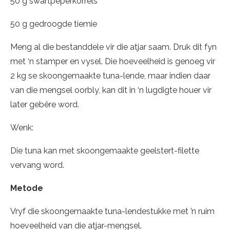
50 g swartpeperkorrels
50 g gedroogde tiemie
Meng al die bestanddele vir die atjar saam. Druk dit fyn
met ‘n stamper en vysel. Die hoeveelheid is genoeg vir
2 kg se skoongemaakte tuna-lende, maar indien daar
van die mengsel oorbly, kan dit in ‘n lugdigte houer vir
later gebêre word.
Wenk:
Die tuna kan met skoongemaakte geelstert-filette
vervang word.
Metode
Vryf die skoongemaakte tuna-lendestukke met ’n ruim
hoeveelheid van die atjar-mengsel.