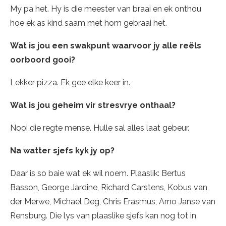
My pa het. Hy is die meester van braai en ek onthou
hoe ek as kind saam met hom gebraai het.
Wat is jou een swakpunt waarvoor jy alle reëls
oorboord gooi?
Lekker pizza. Ek gee elke keer in.
Wat is jou geheim vir stresvrye onthaal?
Nooi die regte mense. Hulle sal alles laat gebeur.
Na watter sjefs kyk jy op?
Daar is so baie wat ek wil noem. Plaaslik: Bertus
Basson, George Jardine, Richard Carstens, Kobus van
der Merwe, Michael Deg, Chris Erasmus, Arno Janse van
Rensburg. Die lys van plaaslike sjefs kan nog tot in