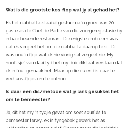
Wat is die grootste kos-flop wat jy al gehad het?
Ek het ciabbatta-slaai uitgestuur na ‘n groep van 20
gaste as die Chef de Partie van die voorgereg-stasie by
‘n baie bekende restaurant. Die enigste probleem was
dat ek vergeet het om die ciabbatta daarop te sit. Dít
was nou ‘n flop wat ek nie vinnig sal vergeet nie. My
hoof-sjef van daai tyd het my duidelik laat verstaan dat
ek ‘n fout gemaak het! Maar op die ou end is daar te
veel kos-flops om te onthou.
Is daar een dis/metode wat jy lank gesukkel het
om te bemeester?
Ja, dit het my ‘n tydjie gevat om soet soufflés te
bemeester terwyl ek in fyngebak gewerk het as