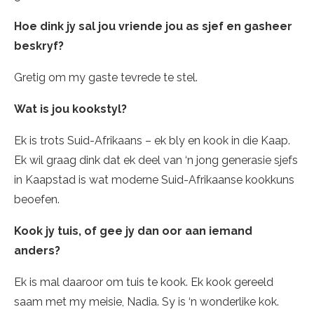
Hoe dink jy sal jou vriende jou as sjef en gasheer
beskryf?
Gretig om my gaste tevrede te stel.
Wat is jou kookstyl?
Ek is trots Suid-Afrikaans – ek bly en kook in die Kaap.
Ek wil graag dink dat ek deel van ‘n jong generasie sjefs
in Kaapstad is wat moderne Suid-Afrikaanse kookkuns
beoefen.
Kook jy tuis, of gee jy dan oor aan iemand
anders?
Ek is mal daaroor om tuis te kook. Ek kook gereeld
saam met my meisie, Nadia. Sy is ‘n wonderlike kok.