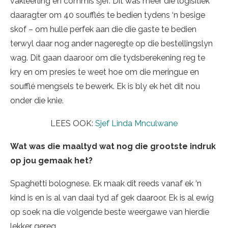
vakleerling en commis sjef. Dit was meer die logisitiek
daaragter om 40 soufflés te bedien tydens ‘n besige
skof – om hulle perfek aan die die gaste te bedien
terwyl daar nog ander nageregte op die bestellingslyn
wag. Dit gaan daaroor om die tydsberekening reg te
kry en om presies te weet hoe om die meringue en
soufflé mengsels te bewerk. Ek is bly ek het dit nou
onder die knie.
LEES OOK:
Sjef Linda Mnculwane
Wat was die maaltyd wat nog die grootste indruk
op jou gemaak het?
Spaghetti bolognese. Ek maak dit reeds vanaf ek ‘n
kind is en is al van daai tyd af gek daaroor. Ek is al ewig
op soek na die volgende beste weergawe van hierdie
lekker gereg.