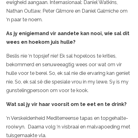
ewigheid aangaan. Internasionaal: Daniel Watkins,
Nathan Outlaw, Peter Gilmore en Daniel Galmiche om
‘n paar te noem.
As jy enigiemand vir aandete kan nooi, wie sal dit
wees en hoekom juis hulle?
Beslis nie ‘n topsjef nie! Ek sal hopeloos te krities,
bekommerd en senuweeagtig wees oor wat om vir
hulle voor te berei. So, ek sal nie die ervaring kan geniet
nie. So, ek sal sê die spesiale vrou in my lewe. Sy is my
gunstelingpersoon om voor te kook.
Wat sal jy vir haar voorsit om te eet en te drink?
‘n Verskeidenheid Mediterreense tapas en topgehalte-
rooiwyn. Daarna volg ‘n visbraai en malvapoeding met
tuisgemaakte vla.