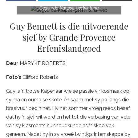
Gegeurde-Kaapse-geelvintuna
Guy Bennett is die uitvoerende
sjef by Grande Provence
Erfenislandgoed
Deur
MARYKE ROBERTS
Foto’s
Clifford Roberts
Guy is ’n trotse Kapenaar wie se passie vir kosmaak op
sy ma en ouma se skote, én saam met sy pa langs die
braaivuur, begin het. Hy het sommer vroeg reeds besef
dat hy ‘n sjef wil word en het tot die verbasing van vele
van sy klasmaats huishoudkunde as ’n skoolvak
geneem. Nadat hy in sy vroeë twintigs internskappe by