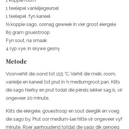
1 koppie room
1 teelepel vanieljegeursel
1 teelepel fyn kaneel
⅓ koppie sago, oornag geweek in vier groot eiergele
85 gram gouestroop
Fyn sout, na smaak
4 ryp vye, in skywe gesny
Metode
Voorverhit die oond tot 155 °C. Verhit die melk, room,
vanielje en kaneel tot prut in ’n mediumgroot pan. Klits
die sago hierby en prut todat die pêrels lekker sag is, vir
ongeveer 20 minute.
Klits die eiergele, gouestroop en sout deeglik en voeg
die sago by. Prut oor medium-lae hitte vir ongeveer vyf
minute. Roer aanhoudend totdat die sago dik genoeg