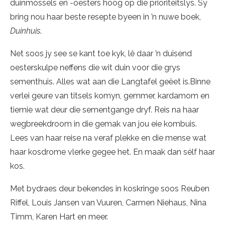
duinmossels en -oesters hoog op die prioriteitslys. Sy
bring nou haar beste resepte byeen in ’n nuwe boek,
Duinhuis
.
Net soos jy see se kant toe kyk, lê daar ’n duisend
oesterskulpe neffens die wit duin voor die grys
sementhuis. Alles wat aan die Langtafel geëet is.Binne
verlei geure van titsels komyn, gemmer, kardamom en
tiemie wat deur die sementgange dryf. Reis na haar
wegbreekdroom in die gemak van jou eie kombuis.
Lees van haar reise na veraf plekke en die mense wat
haar kosdrome vlerke gegee het. En maak dan sélf haar
kos.
Met bydraes deur bekendes in koskringe soos Reuben
Riffel, Louis Jansen van Vuuren, Carmen Niehaus, Nina
Timm, Karen Hart en meer.