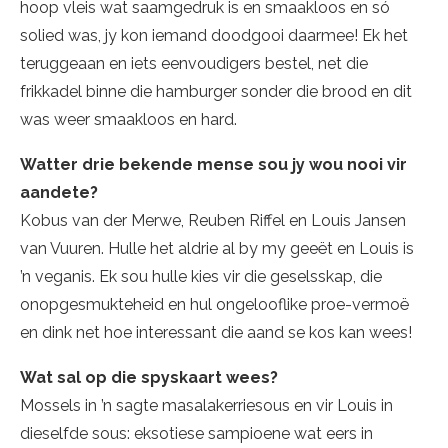
hoop vleis wat saamgedruk is en smaakloos en só
solied was, jy kon iemand doodgooi daarmee! Ek het
teruggeaan en iets eenvoudigers bestel, net die
frikkadel binne die hamburger sonder die brood en dit
was weer smaakloos en hard.
Watter drie bekende mense sou jy wou nooi vir
aandete?
Kobus van der Merwe, Reuben Riffel en Louis Jansen
van Vuuren. Hulle het aldrie al by my geeët en Louis is
’n veganis. Ek sou hulle kies vir die geselsskap, die
onopgesmukteheid en hul ongelooflike proe-vermoë
en dink net hoe interessant die aand se kos kan wees!
Wat sal op die spyskaart wees?
Mossels in ’n sagte masalakerriesous en vir Louis in
dieselfde sous: eksotiese sampioene wat eers in