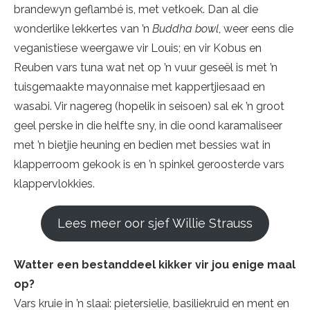
brandewyn geflambé is, met vetkoek. Dan al die
wonderlike lekkertes van ’n
Buddha bowl
, weer eens die
veganistiese weergawe vir Louis; en vir Kobus en
Reuben vars tuna wat net op ’n vuur geseël is met ’n
tuisgemaakte mayonnaise met kappertjiesaad en
wasabi. Vir nagereg (hopelik in seisoen) sal ek ’n groot
geel perske in die helfte sny, in die oond karamaliseer
met ’n bietjie heuning en bedien met bessies wat in
klapperroom gekook is en ’n spinkel geroosterde vars
klappervlokkies.
Lees meer oor sjef Willie Strauss
Watter een bestanddeel kikker vir jou enige maal
op?
Vars kruie in ’n slaai: pietersielie, basiliekruid en ment en