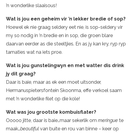
’n wonderlike slaaisous!
Wat is jou een geheim vir ’n lekker bredie of sop?
Hoewel ek nie graag seldery eet nie, is sop-seldery vir
my so nodig in ’n bredie en in sop, die groen blare
daarvan eerder as die steeltjies. En as jy kan kry, ryp ryp
tamaties wat na iets proe.
Wat is jou gunstelingwyn en met watter dis drink
jy dit graag?
Daar is baie, maar as ek een moet uitsonder,
Hermanuspietersfontein Skoonma, effe verkoel saam
met ’n wonderlike filet op die kole!
Wat was jou grootste kombuisflater?
Ooooo jitte, daar is baie…maar sekerlik om
meringue
te
maak…
beautiful
van buite en rou van binne – keer op