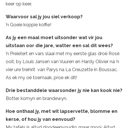
keer op keer.
Waarvoor sal jy jou siel verkoop?
’n Goeie koppie koffie!
As jy een maal moet uitsonder wat vir jou
uitstaan oor die jare, watter een sal dit wees?
’n Preietert en vars slaai met my eerste glas droë Rosé
ooit, by Louis Jansen van Vuuren en Hardy Olivier ná ’n
vier ure treinrit van Parys na La Creuzette in Boussac.
As ek my oë toemaak, proe ek dit!
Drie bestanddele waarsonder jy nie kan kook nie?
Botter, komyn en brandewyn.
Hoe onthaal jy, met wit lapservette, blomme en
kerse, of hou jy van eenvoud?
My tafels is altyd doodeenvoudig, maar mooi. Altyd