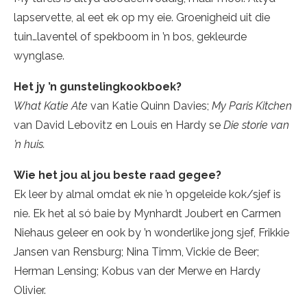
lapservette, al eet ek op my eie. Groenigheid uit die
tuin…laventel of spekboom in ’n bos, gekleurde
wynglase.
Het jy ’n gunstelingkookboek?
What Katie Ate
van Katie Quinn Davies;
My Paris Kitchen
van David Lebovitz en Louis en Hardy se
Die storie van
’n huis.
Wie het jou al jou beste raad gegee?
Ek leer by almal omdat ek nie ’n opgeleide kok/sjef is
nie. Ek het al só baie by Mynhardt Joubert en Carmen
Niehaus geleer en ook by ’n wonderlike jong sjef, Frikkie
Jansen van Rensburg; Nina Timm, Vickie de Beer;
Herman Lensing; Kobus van der Merwe en Hardy
Olivier.