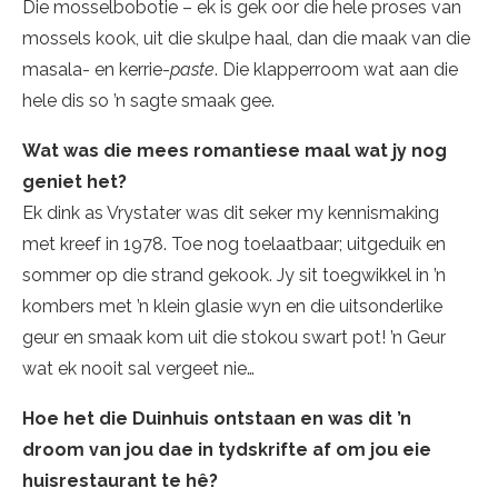
Die mosselbobotie – ek is gek oor die hele proses van
mossels kook, uit die skulpe haal, dan die maak van die
masala- en kerrie-
paste
. Die klapperroom wat aan die
hele dis so ’n sagte smaak gee.
Wat was die mees romantiese maal wat jy nog
geniet het?
Ek dink as Vrystater was dit seker my kennismaking
met kreef in 1978. Toe nog toelaatbaar; uitgeduik en
sommer op die strand gekook. Jy sit toegwikkel in ’n
kombers met ’n klein glasie wyn en die uitsonderlike
geur en smaak kom uit die stokou swart pot! ’n Geur
wat ek nooit sal vergeet nie…
Hoe het die Duinhuis ontstaan en was dit ’n
droom van jou dae in tydskrifte af om jou eie
huisrestaurant te hê?