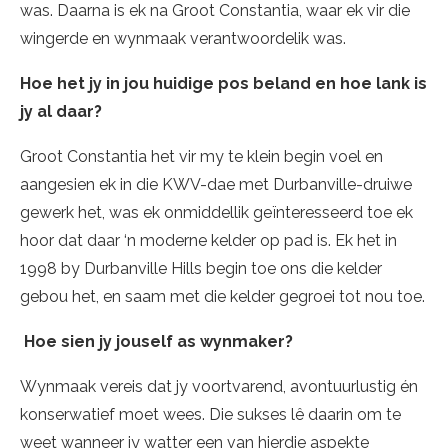
was. Daarna is ek na Groot Constantia, waar ek vir die
wingerde en wynmaak verantwoordelik was.
Hoe het jy in jou huidige pos beland en hoe lank is
jy al daar?
Groot Constantia het vir my te klein begin voel en
aangesien ek in die KWV-dae met Durbanville-druiwe
gewerk het, was ek onmiddellik geïnteresseerd toe ek
hoor dat daar ‘n moderne kelder op pad is. Ek het in
1998 by Durbanville Hills begin toe ons die kelder
gebou het, en saam met die kelder gegroei tot nou toe.
Hoe sien jy jouself as wynmaker?
Wynmaak vereis dat jy voortvarend, avontuurlustig én
konserwatief moet wees. Die sukses lê daarin om te
weet wanneer jy watter een van hierdie aspekte