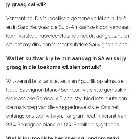
jy graag sal wil?
Vermentino. Dis ’n redelike algemene variëteit in Italië
en in Sardinië, waar die Suid-Afrikaanse kloon vandaan
kom. Verskeie nuwewêreldlande het dit aangeplant en
dit laat my dink aan ’n meer subtiele Sauvignon blanc.
Watter kultivar kry te min aandag in SA en sal jy
graag in die toekoms wil sien ontluik?
Wit-versnitte is tans letterlik en figuurlik op almal se
lippe. Sauvignon blanc/Semillon-versnitte gemaak in
die klassieke Bordeaux Blanc-styl bied iets nuuts aan
die mark weg van die vruggedrewe style. Ons het
onlangs ons top-witwyn, Tangram, wat ’n versnit van
88% Sauvignon blanc en 12% Semillon is, geloods.
Wat is jou mooiste herinnering rondom wyn?