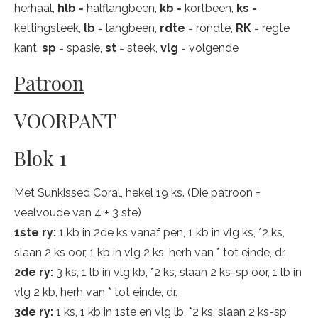
herhaal,
hlb
= halflangbeen,
kb
= kortbeen,
ks
=
kettingsteek,
lb
= langbeen,
rdte
= rondte,
RK
= regte
kant,
sp
= spasie,
st
= steek,
vlg
= volgende
Patroon
VOORPANT
Blok 1
Met Sunkissed Coral, hekel 19 ks. (Die patroon =
veelvoude van 4 + 3 ste)
1ste ry:
1 kb in 2de ks vanaf pen, 1 kb in vlg ks, *2 ks,
slaan 2 ks oor, 1 kb in vlg 2 ks, herh van * tot einde, dr.
2de ry:
3 ks, 1 lb in vlg kb, *2 ks, slaan 2 ks-sp oor, 1 lb in
vlg 2 kb, herh van * tot einde, dr.
3de ry:
1 ks, 1 kb in 1ste en vlg lb, *2 ks, slaan 2 ks-sp