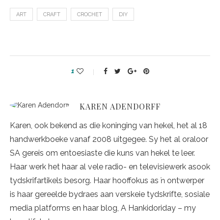
ART
CRAFT
CROCHET
DIY
1
KAREN ADENDORFF
Karen, ook bekend as die koninging van hekel, het al 18
handwerkboeke vanaf 2008 uitgegee. Sy het al oraloor
SA gereis om entoesiaste die kuns van hekel te leer.
Haar werk het haar al vele radio- en televisiewerk asook
tydskrifartikels besorg. Haar hooffokus as ŉ ontwerper
is haar gereelde bydraes aan verskeie tydskrifte, sosiale
media platforms en haar blog, A Hankidoriday – my