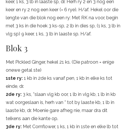
keer, 1 ks, 3 lb in laaste sp, dr. Herh ry 2 en 3 nog een
keer en ry 2 nog een keer (= 6 rye). H/af. Hekel oor die
lengte van die blok nog een ry: Met RK na voor, begin
met 3 ks in die hoek 3 ks-sp, 2 lb in dies sp, (1 ks, 3 lb in
vlg sp) 9 keer, 1 ks, 3 lb in laaste sp. H/af.
Blok 3
Met Pickled Ginger, hekel 21 ks. (Die patroon = enige
onewe getal ste)
1ste ry:
1 kb in 2de ks vanaf pen, 1 kb in elke ks tot
einde, dr.
2de ry:
3 ks, *slaan vlg kb oor, 1 lb in vlg kb, 1 lb in kb
wat oorgeslaan is, herh van * tot by laaste kb, 1 lb in
laaste kb, dr. Moenie gare afheg nie, maar dra dit
telkens aan die kante op.
3de ry:
Met Cornflower, 1 ks, 1 kb in 1ste en elke lb tot