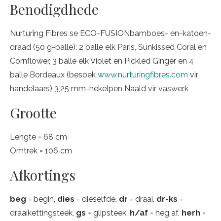
Benodigdhede
Nurturing Fibres se ECO-FUSIONbamboes- en-katoen-
draad (50 g-balle): 2 balle elk Paris, Sunkissed Coral en
Cornflower, 3 balle elk Violet en Pickled Ginger en 4
balle Bordeaux (besoek
www.nurturingfibres.com
vir
handelaars) 3,25 mm-hekelpen Naald vir vaswerk
Grootte
Lengte = 68 cm
Omtrek = 106 cm
Afkortings
beg
= begin,
dies
= dieselfde,
dr
= draai,
dr-ks
=
draaikettingsteek,
gs
= glipsteek,
h/af
= heg af,
herh
=