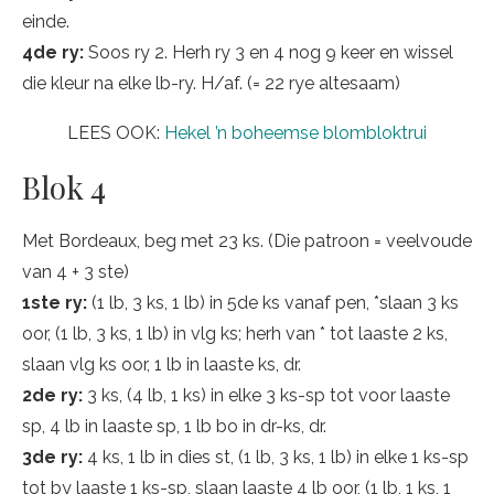
einde.
4de ry:
Soos ry 2. Herh ry 3 en 4 nog 9 keer en wissel
die kleur na elke lb-ry. H/af. (= 22 rye altesaam)
LEES OOK:
Hekel ’n boheemse blombloktrui
Blok 4
Met Bordeaux, beg met 23 ks. (Die patroon = veelvoude
van 4 + 3 ste)
1ste ry:
(1 lb, 3 ks, 1 lb) in 5de ks vanaf pen, *slaan 3 ks
oor, (1 lb, 3 ks, 1 lb) in vlg ks; herh van * tot laaste 2 ks,
slaan vlg ks oor, 1 lb in laaste ks, dr.
2de ry:
3 ks, (4 lb, 1 ks) in elke 3 ks-sp tot voor laaste
sp, 4 lb in laaste sp, 1 lb bo in dr-ks, dr.
3de ry:
4 ks, 1 lb in dies st, (1 lb, 3 ks, 1 lb) in elke 1 ks-sp
tot by laaste 1 ks-sp, slaan laaste 4 lb oor, (1 lb, 1 ks, 1