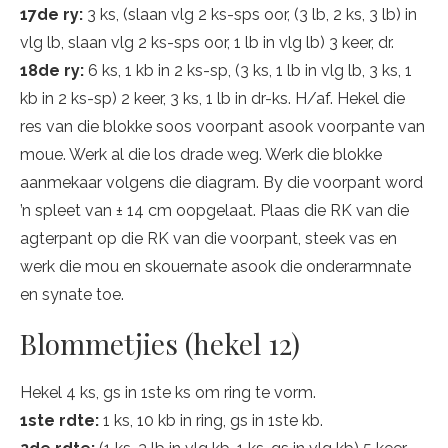
17de ry:
3 ks, (slaan vlg 2 ks-sps oor, (3 lb, 2 ks, 3 lb) in
vlg lb, slaan vlg 2 ks-sps oor, 1 lb in vlg lb) 3 keer, dr.
18de ry:
6 ks, 1 kb in 2 ks-sp, (3 ks, 1 lb in vlg lb, 3 ks, 1
kb in 2 ks-sp) 2 keer, 3 ks, 1 lb in dr-ks. H/af. Hekel die
res van die blokke soos voorpant asook voorpante van
moue. Werk al die los drade weg. Werk die blokke
aanmekaar volgens die diagram. By die voorpant word
’n spleet van ± 14 cm oopgelaat. Plaas die RK van die
agterpant op die RK van die voorpant, steek vas en
werk die mou en skouernate asook die onderarmnate
en synate toe.
Blommetjies (hekel 12)
Hekel 4 ks, gs in 1ste ks om ring te vorm.
1ste rdte:
1 ks, 10 kb in ring, gs in 1ste kb.