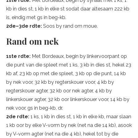
1ste rdte:
Met Bordeaux, begin by synaat met 1 ks, 1
kb in dies st, 1 kb in elke st sodat daar altesaam 222 kb
is, eindig met gs in beg-kb.
2de–3de rdte:
Soos by rand om moue.
Rand om nek
1ste rdte:
Met Bordeaux, begin by linkervoorpant op
die punt van die spleet met 1 ks, 3 kb in dies st, hekel 23
kb af, 23 kb op met die spleet, 3 kb op die punt, 14 kb
by nek voor, 32 kb by regterskouer voor, 4 kb by
regterskouer agter, 32 kb oor nek agter, 4 kb by
linkerskouer agter, 32 kb oor linkerskouer voor, 14 kb by
nek voor, gs in beg-kb, dr.
2de rdte:
1 ks, 1 kb in dies st, 1 kb in elke kb, maar slaan
1 kb oor by elke V-vorm by nek (net na die 14 kb), asook
by V-vorm agter (net na die 4 kb), hekel tot by die