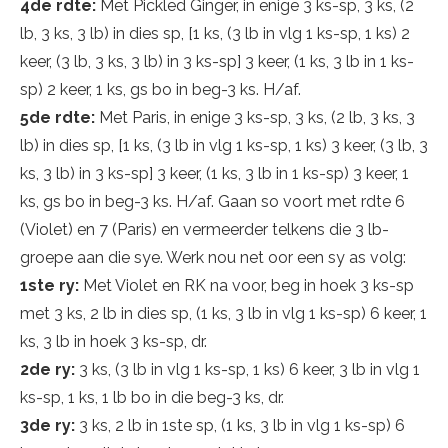
4de rdte:
Met Pickled Ginger, in enige 3 ks-sp, 3 ks, (2
lb, 3 ks, 3 lb) in dies sp, [1 ks, (3 lb in vlg 1 ks-sp, 1 ks) 2
keer, (3 lb, 3 ks, 3 lb) in 3 ks-sp] 3 keer, (1 ks, 3 lb in 1 ks-
sp) 2 keer, 1 ks, gs bo in beg-3 ks. H/af.
5de rdte:
Met Paris, in enige 3 ks-sp, 3 ks, (2 lb, 3 ks, 3
lb) in dies sp, [1 ks, (3 lb in vlg 1 ks-sp, 1 ks) 3 keer, (3 lb, 3
ks, 3 lb) in 3 ks-sp] 3 keer, (1 ks, 3 lb in 1 ks-sp) 3 keer, 1
ks, gs bo in beg-3 ks. H/af. Gaan so voort met rdte 6
(Violet) en 7 (Paris) en vermeerder telkens die 3 lb-
groepe aan die sye. Werk nou net oor een sy as volg:
1ste ry:
Met Violet en RK na voor, beg in hoek 3 ks-sp
met 3 ks, 2 lb in dies sp, (1 ks, 3 lb in vlg 1 ks-sp) 6 keer, 1
ks, 3 lb in hoek 3 ks-sp, dr.
2de ry:
3 ks, (3 lb in vlg 1 ks-sp, 1 ks) 6 keer, 3 lb in vlg 1
ks-sp, 1 ks, 1 lb bo in die beg-3 ks, dr.
3de ry:
3 ks, 2 lb in 1ste sp, (1 ks, 3 lb in vlg 1 ks-sp) 6