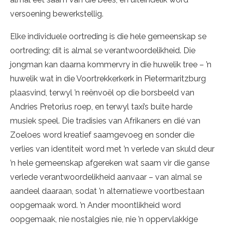
versoening bewerkstellig.
Elke individuele oortreding is die hele gemeenskap se
oortreding; dit is almal se verantwoordelikheid. Die
jongman kan daarna kommervry in die huwelik tree – ’n
huwelik wat in die Voortrekkerkerk in Pietermaritzburg
plaasvind, terwyl ’n reënvoël op die borsbeeld van
Andries Pretorius roep, en terwyl taxi’s buite harde
musiek speel. Die tradisies van Afrikaners en dié van
Zoeloes word kreatief saamgevoeg en sonder die
verlies van identiteit word met ’n verlede van skuld deur
’n hele gemeenskap afgereken wat saam vir die ganse
verlede verantwoordelikheid aanvaar – van almal se
aandeel daaraan, sodat ’n alternatiewe voortbestaan
oopgemaak word. ’n Ander moontlikheid word
oopgemaak, nie nostalgies nie, nie ’n oppervlakkige