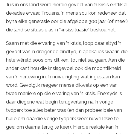
Juis in ons land word hierdie gevoel van ’n krisis eintlik al
dekades ervaar. Trouens, ’n mens sou kon redeneer dat
byna elke generasie oor die afgelope 300 jaar (of meer)
die land se situasie as ’n “krisissituasie” beskou het.
Saam met die ervaring van ’n krisis, loop daar altyd ’n
gevoel van ’n dreigende eindtyd, ’n apokalips waarin die
hele wêreld soos ons dit ken, tot niet sal gaan. Aan die
ander kant hou die krisisgevoel ook die moontlikheid
van ’n herlewing in, ’n nuwe rigting wat ingeslaan kan
word. Gevolglik reageer mense dikwels op een van
twee maniere op die ervaring van ’n krisis. Enersyds is
daar diegene wat begin terugverlang na ’n vorige
tydperk toe alles beter was (en dan probeer baie van
hulle om daardie vorige tydperk weer nuwe lewe te
gee; om daarna terug te keer). Hierdie reaksie kan ’n