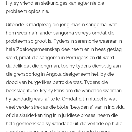
Hy, sy vriend en sielkundiges kan egter nie die
probleem oplos nie.
Uiteindelik raadpleeg die jong man ’n sangoma, wat
hom weer na ’n ander sangoma verwys omdat die
probleem so groot is. Tydens ’n seremonie waaraan ’n
hele Zoeloegemeenskap deelneem en ’n bees geslag
word, praat die sangoma in Portugees en dit word
duidelik dat die jongman, toe hy tydens diensplig aan
die grensoorlog in Angola deelgeneem het, by die
dood van burgerlikes betrokke was. Tydens die
beesslagritueel kry hy kans om die wandade waaraan
hy aandadig was, af te lê. Omdat dit ’n ritueel is wat
veel verder strek as die blote “belydenis” van ’n individu
of die skulderkenning in ’n juridiese proses, neem die
hele gemeenskap sy wandade uit die verlede op hulle –
almal eet saam van die bees, en uiteindelik word