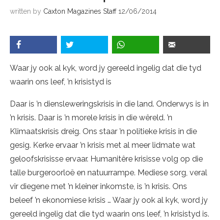
written by
Caxton Magazines Staff
12/06/2014
Waar jy ook al kyk, word jy gereeld ingelig dat die tyd
waarin ons leef, ’n krisistyd is
Daar is ’n diensleweringskrisis in die land. Onderwys is in
’n krisis. Daar is ’n morele krisis in die wêreld. ’n
Klimaatskrisis dreig. Ons staar ’n politieke krisis in die
gesig. Kerke ervaar ’n krisis met al meer lidmate wat
geloofskrisisse ervaar. Humanitêre krisisse volg op die
talle burgeroorloë en natuurrampe. Mediese sorg, veral
vir diegene met ’n kleiner inkomste, is ’n krisis. Ons
beleef ’n ekonomiese krisis … Waar jy ook al kyk, word jy
gereeld ingelig dat die tyd waarin ons leef, ’n krisistyd is.