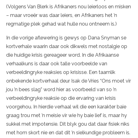
(Volgens Van Blerk is Afrikaners nou leierloos en misken
– maar vroeër was daar leiers, en Afrikaners het ’n
regmatige plek gehad wat hulle nou ontneem is.)
In die vorige aflewering is gewys op Dana Snyman se
kortverhale waarin daar ook dikwels met nostalgie op
die huidige krisis gereageer word. In die Afrikaanse
verhaalkuns is daar ook talle voorbeelde van
verbeeldingryke reaksies op krisisse. Een taamlik
onbekende kortverhaal deur Isak de Vries “Ons moet vir
jou ’n bees slag” word hier as voorbeeld van so ’n
verbeeldingryke reaksie op die ervaring van krisis
voorgehou. In hierdie verhaal wil die een karakter baie
graag trou met ’n meisie vir wie hy baie lief is, maar hy
sukkel met impotensie. Dit blyk gou dat daar fisiek niks
met hom skort nie en dat dit ’n sielkundige probleem is.