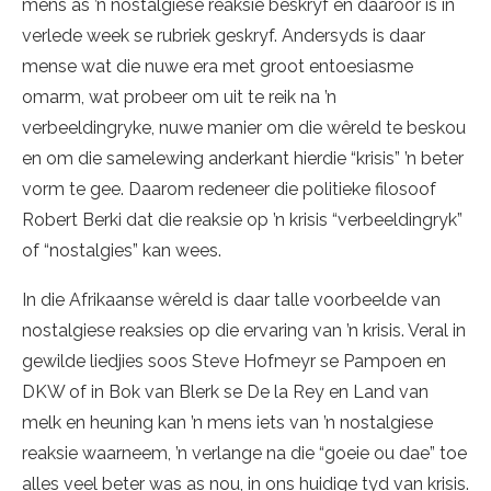
mens as ’n nostalgiese reaksie beskryf en daaroor is in
verlede week se rubriek geskryf. Andersyds is daar
mense wat die nuwe era met groot entoesiasme
omarm, wat probeer om uit te reik na ’n
verbeeldingryke, nuwe manier om die wêreld te beskou
en om die samelewing anderkant hierdie “krisis” ’n beter
vorm te gee. Daarom redeneer die politieke filosoof
Robert Berki dat die reaksie op ’n krisis “verbeeldingryk”
of “nostalgies” kan wees.
In die Afrikaanse wêreld is daar talle voorbeelde van
nostalgiese reaksies op die ervaring van ’n krisis. Veral in
gewilde liedjies soos Steve Hofmeyr se Pampoen en
DKW of in Bok van Blerk se De la Rey en Land van
melk en heuning kan ’n mens iets van ’n nostalgiese
reaksie waarneem, ’n verlange na die “goeie ou dae” toe
alles veel beter was as nou, in ons huidige tyd van krisis.