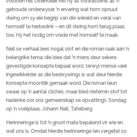
voldoen nie. Uiteindelik het hy as volwassene, as ’n
getroude onderwyser, ’n ervaring wat hom opnuut
dwing om sy eie begrip van die wêreld en veral van
homself te herbedink – en dit dwing hom terug plaas
toe. Hy het nodig om vrede met homself te maak.
Nell se verhaal lees nogal vlot en die roman raak aan ’n
belangrike tema: die idee dat ’n mens deur sekere
gevestigde konsepte bepaal word, terwyl mense veel
ingewikkelder as die beskrywings is wat deur hierdie
konsepte moontlik gemaak word. Die roman leun
swaar op ’n aantal clichés, maar bied nietemin stof tot
nadenke oor ons gemeenskap se opvattings. Sondag
op ’n voëlplaas, Johann Nell, Tafelberg
Herinneringe is tot ’n groot mate bepalend vir wie en
wat ons is. Omdat hierdie herinneringe (en vergete) so