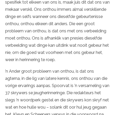
spesifiek tot elkeen van ons is, maak juis dit dat ons van
mekaar verskil. Ons onthou immers almal verskillende
dinge en selfs wanneer ons dieselfde gebeurtenisse
onthou, onthou elkeen dit anders. Die een groot
probleem van onthou, is dat ons met ons verbeelding
moet onthou. Ons is afhanklik van presies dieselfde
verbeelding wat dinge kan uitdink wat nooit gebeur het
nie, om die goed wat voorheen met ons gebeur het,
weer in herinnering te roep.
’n Ander groot probleem van onthou, is dat ons
agterna, in die lig van latere kennis, ons onthou van die
vorige ervarings aanpas. Spoorvat is ’n versameling van
37 skrywers se jeugherinneringe. Die redakteurs het
slegs ’n woordperk gestel en die skrywers kon skryf net
wat en hoe hulle wou – solank dit oor hul jeug gegaan
het. Kleyn en Scheepers verwys in die voorwoord na