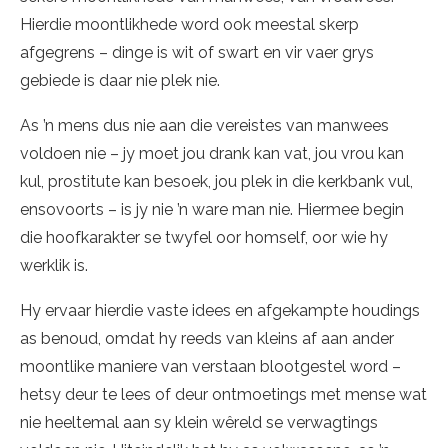
Hierdie moontlikhede word ook meestal skerp
afgegrens – dinge is wit of swart en vir vaer grys
gebiede is daar nie plek nie.
As ’n mens dus nie aan die vereistes van manwees
voldoen nie – jy moet jou drank kan vat, jou vrou kan
kul, prostitute kan besoek, jou plek in die kerkbank vul,
ensovoorts – is jy nie ’n ware man nie. Hiermee begin
die hoofkarakter se twyfel oor homself, oor wie hy
werklik is.
Hy ervaar hierdie vaste idees en afgekampte houdings
as benoud, omdat hy reeds van kleins af aan ander
moontlike maniere van verstaan blootgestel word –
hetsy deur te lees of deur ontmoetings met mense wat
nie heeltemal aan sy klein wêreld se verwagtings