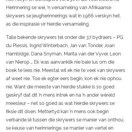
Herinnering se wei, ’n versameling van Afrikaanse
skrywers se jeugherinnerings wat in 1966 verskyn het,
as die inspirasie vir hierdie versameling.
Talle bekende skrywers tel onder die 37 bydraers – PG
du Plessis, Ingrid Winterbach, Jan van Tonder, Joan
Hambidge, Dana Snyman, Marita van der Vyver, Leon
van Nierop … Ek was aanvanklik nie baie lus om die
boek te lees nie. Meestal wil ek nie te veel van skrywers
af weet nie. Toe ek egter eers begin, kon ek nie ophou
nie. Want die meeste van hierdie stukke is so goed
geskryf dat dit ’n mens intrek en na ’n ander wêreld
meesleur – net so goed as wat hierdie skrywers se
fiksie dit doen. Mettertyd kan ’n mens ook begin
verbande lê tussen die skrywers se manier van onthou,
se keuse van herinneringe, se manier van vertel en