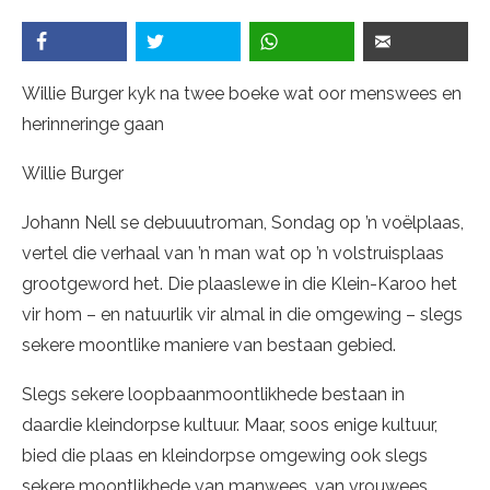
Willie Burger kyk na twee boeke wat oor menswees en
herinneringe gaan
Willie Burger
Johann Nell se debuuutroman, Sondag op ’n voëlplaas,
vertel die verhaal van ’n man wat op ’n volstruisplaas
grootgeword het. Die plaaslewe in die Klein-Karoo het
vir hom – en natuurlik vir almal in die omgewing – slegs
sekere moontlike maniere van bestaan gebied.
Slegs sekere loopbaanmoontlikhede bestaan in
daardie kleindorpse kultuur. Maar, soos enige kultuur,
bied die plaas en kleindorpse omgewing ook slegs
sekere moontlikhede van manwees, van vrouwees.