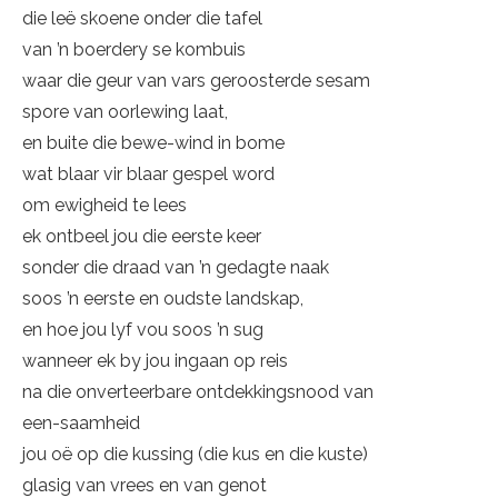
die leë skoene onder die tafel
van ’n boerdery se kombuis
waar die geur van vars geroosterde sesam
spore van oorlewing laat,
en buite die bewe-wind in bome
wat blaar vir blaar gespel word
om ewigheid te lees
ek ontbeel jou die eerste keer
sonder die draad van ’n gedagte naak
soos ’n eerste en oudste landskap,
en hoe jou lyf vou soos ’n sug
wanneer ek by jou ingaan op reis
na die onverteerbare ontdekkingsnood van
een-saamheid
jou oë op die kussing (die kus en die kuste)
glasig van vrees en van genot