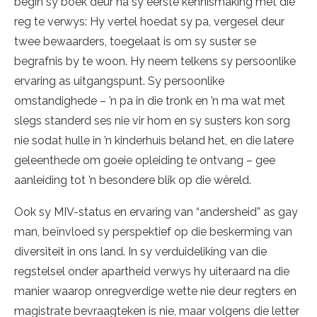
begin sy boek deur na sy eerste kennismaking met die
reg te verwys: Hy vertel hoedat sy pa, vergesel deur
twee bewaarders, toegelaat is om sy suster se
begrafnis by te woon. Hy neem telkens sy persoonlike
ervaring as uitgangspunt. Sy persoonlike
omstandighede – ’n pa in die tronk en ’n ma wat met
slegs standerd ses nie vir hom en sy susters kon sorg
nie sodat hulle in ’n kinderhuis beland het, en die latere
geleenthede om goeie opleiding te ontvang – gee
aanleiding tot ’n besondere blik op die wêreld.
Ook sy MIV-status en ervaring van “andersheid” as gay
man, beïnvloed sy perspektief op die beskerming van
diversiteit in ons land. In sy verduideliking van die
regstelsel onder apartheid verwys hy uiteraard na die
manier waarop onregverdige wette nie deur regters en
magistrate bevraagteken is nie, maar volgens die letter