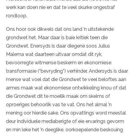
werk kan doen nie en dat te veel skurke ongestraf
rondloop.
Ons hoor ook dikwels dat ons land ’n uitstekende
grondwet het. Maar daar is baie kritiek teen die
Grondwet. Enersyds is daar diegene soos Julius
Malema wat daarteen uitvaar omdat dit ryk,
bevoorregte witmense beskerm en ekonomiese
transformasie (“bevryding”) verhinder. Andersyds is daar
mense wat voel dat die Grondwet te veel beloftes aan
armes maak wat ekonomiese ontwikkeling knou of dat
die Grondwet dit te moeilik maak om skelms of
oproeriges behoorlik vas te vat. Ons het almal ’n
mening oor hierdie sake. Ons opvattings word meestal
deur individuele mediaberigte of eie ervarings gevorm
en min leke het ’n deeglike, oorkoepelende beskouing