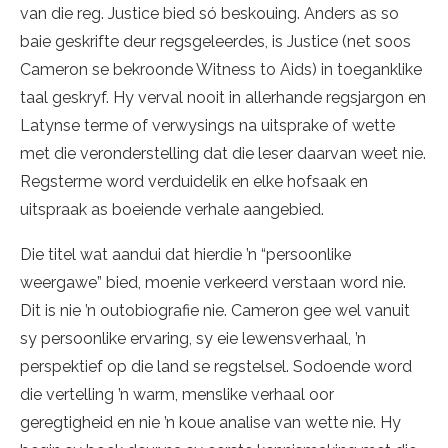
van die reg. Justice bied só beskouing. Anders as so
baie geskrifte deur regsgeleerdes, is Justice (net soos
Cameron se bekroonde Witness to Aids) in toeganklike
taal geskryf. Hy verval nooit in allerhande regsjargon en
Latynse terme of verwysings na uitsprake of wette
met die veronderstelling dat die leser daarvan weet nie.
Regsterme word verduidelik en elke hofsaak en
uitspraak as boeiende verhale aangebied.
Die titel wat aandui dat hierdie ’n “persoonlike
weergawe” bied, moenie verkeerd verstaan word nie.
Dit is nie ’n outobiografie nie. Cameron gee wel vanuit
sy persoonlike ervaring, sy eie lewensverhaal, ’n
perspektief op die land se regstelsel. Sodoende word
die vertelling ’n warm, menslike verhaal oor
geregtigheid en nie ’n koue analise van wette nie. Hy