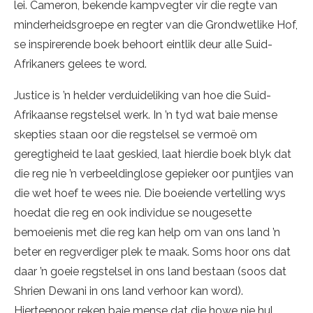
lei. Cameron, bekende kampvegter vir die regte van
minderheidsgroepe en regter van die Grondwetlike Hof,
se inspirerende boek behoort eintlik deur alle Suid-
Afrikaners gelees te word.
Justice is ’n helder verduideliking van hoe die Suid-
Afrikaanse regstelsel werk. In ’n tyd wat baie mense
skepties staan oor die regstelsel se vermoë om
geregtigheid te laat geskied, laat hierdie boek blyk dat
die reg nie ’n verbeeldinglose gepieker oor puntjies van
die wet hoef te wees nie. Die boeiende vertelling wys
hoedat die reg en ook individue se nougesette
bemoeienis met die reg kan help om van ons land ’n
beter en regverdiger plek te maak. Soms hoor ons dat
daar ’n goeie regstelsel in ons land bestaan (soos dat
Shrien Dewani in ons land verhoor kan word).
Hierteenoor reken baie mense dat die howe nie hul