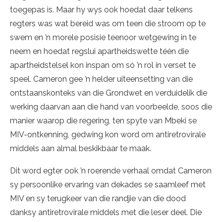
toegepas is. Maar hy wys ook hoedat daar telkens
regters was wat bereid was om teen die stroom op te
swem en ’n morele posisie teenoor wetgewing in te
neem en hoedat regslui apartheidswette téén die
apartheidstelsel kon inspan om só ’n rol in verset te
speel. Cameron gee ’n helder uiteensetting van die
ontstaanskonteks van die Grondwet en verduidelik die
werking daarvan aan die hand van voorbeelde, soos die
manier waarop die regering, ten spyte van Mbeki se
MIV-ontkenning, gedwing kon word om antiretrovirale
middels aan almal beskikbaar te maak.
Dit word egter ook ’n roerende verhaal omdat Cameron
sy persoonlike ervaring van dekades se saamleef met
MIV en sy terugkeer van die randjie van die dood
danksy antiretrovirale middels met die leser deel. Die