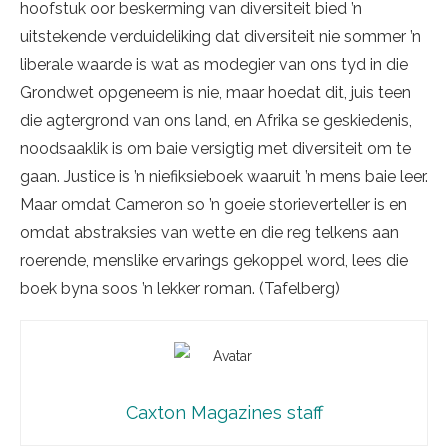
hoofstuk oor beskerming van diversiteit bied ’n
uitstekende verduideliking dat diversiteit nie sommer ’n
liberale waarde is wat as modegier van ons tyd in die
Grondwet opgeneem is nie, maar hoedat dit, juis teen
die agtergrond van ons land, en Afrika se geskiedenis,
noodsaaklik is om baie versigtig met diversiteit om te
gaan. Justice is ’n niefiksieboek waaruit ’n mens baie leer.
Maar omdat Cameron so ’n goeie storieverteller is en
omdat abstraksies van wette en die reg telkens aan
roerende, menslike ervarings gekoppel word, lees die
boek byna soos ’n lekker roman. (Tafelberg)
Caxton Magazines staff