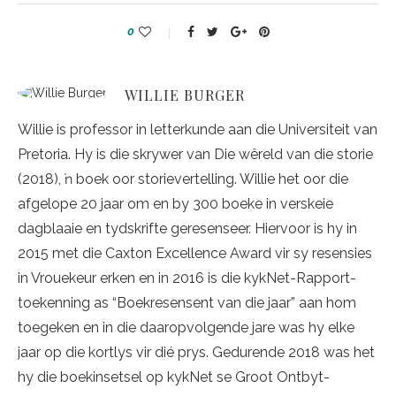
0
WILLIE BURGER
Willie is professor in letterkunde aan die Universiteit van
Pretoria. Hy is die skrywer van Die wêreld van die storie
(2018), ŉ boek oor storievertelling. Willie het oor die
afgelope 20 jaar om en by 300 boeke in verskeie
dagblaaie en tydskrifte geresenseer. Hiervoor is hy in
2015 met die Caxton Excellence Award vir sy resensies
in Vrouekeur erken en in 2016 is die kykNet-Rapport-
toekenning as “Boekresensent van die jaar” aan hom
toegeken en in die daaropvolgende jare was hy elke
jaar op die kortlys vir dié prys. Gedurende 2018 was het
hy die boekinsetsel op kykNet se Groot Ontbyt-