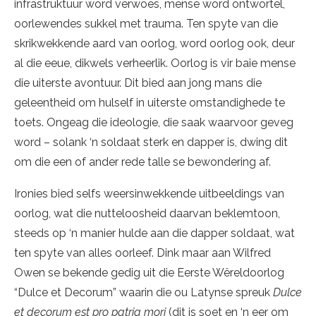
infrastruktuur word verwoes, mense word ontwortel,
oorlewendes sukkel met trauma. Ten spyte van die
skrikwekkende aard van oorlog, word oorlog ook, deur
al die eeue, dikwels verheerlik. Oorlog is vir baie mense
die uiterste avontuur. Dit bied aan jong mans die
geleentheid om hulself in uiterste omstandighede te
toets. Ongeag die ideologie, die saak waarvoor geveg
word – solank ‘n soldaat sterk en dapper is, dwing dit
om die een of ander rede talle se bewondering af.
Ironies bied selfs weersinwekkende uitbeeldings van
oorlog, wat die nutteloosheid daarvan beklemtoon,
steeds op ‘n manier hulde aan die dapper soldaat, wat
ten spyte van alles oorleef. Dink maar aan Wilfred
Owen se bekende gedig uit die Eerste Wêreldoorlog
“Dulce et Decorum” waarin die ou Latynse spreuk
Dulce
et decorum est pro patria mori
(dit is soet en ‘n eer om