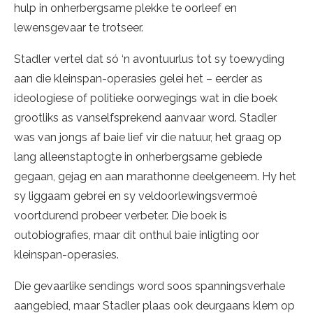
hulp in onherbergsame plekke te oorleef en
lewensgevaar te trotseer.
Stadler vertel dat só ‘n avontuurlus tot sy toewyding
aan die kleinspan-operasies gelei het – eerder as
ideologiese of politieke oorwegings wat in die boek
grootliks as vanselfsprekend aanvaar word. Stadler
was van jongs af baie lief vir die natuur, het graag op
lang alleenstaptogte in onherbergsame gebiede
gegaan, gejag en aan marathonne deelgeneem. Hy het
sy liggaam gebrei en sy veldoorlewingsvermoë
voortdurend probeer verbeter. Die boek is
outobiografies, maar dit onthul baie inligting oor
kleinspan-operasies.
Die gevaarlike sendings word soos spanningsverhale
aangebied, maar Stadler plaas ook deurgaans klem op