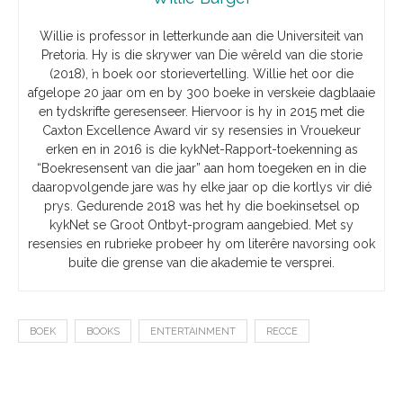
Willie is professor in letterkunde aan die Universiteit van
Pretoria. Hy is die skrywer van Die wêreld van die storie
(2018), ŉ boek oor storievertelling. Willie het oor die
afgelope 20 jaar om en by 300 boeke in verskeie dagblaaie
en tydskrifte geresenseer. Hiervoor is hy in 2015 met die
Caxton Excellence Award vir sy resensies in Vrouekeur
erken en in 2016 is die kykNet-Rapport-toekenning as
“Boekresensent van die jaar” aan hom toegeken en in die
daaropvolgende jare was hy elke jaar op die kortlys vir dié
prys. Gedurende 2018 was het hy die boekinsetsel op
kykNet se Groot Ontbyt-program aangebied. Met sy
resensies en rubrieke probeer hy om literêre navorsing ook
buite die grense van die akademie te versprei.
BOEK
BOOKS
ENTERTAINMENT
RECCE