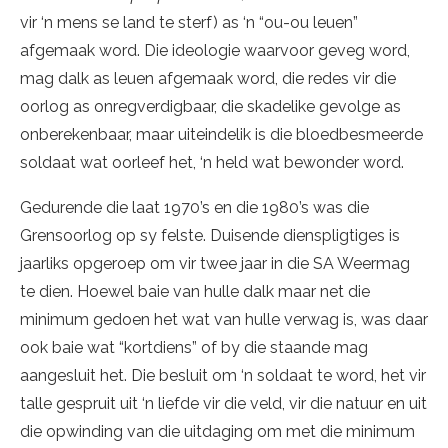
vir ‘n mens se land te sterf) as ‘n “ou-ou leuen”
afgemaak word. Die ideologie waarvoor geveg word,
mag dalk as leuen afgemaak word, die redes vir die
oorlog as onregverdigbaar, die skadelike gevolge as
onberekenbaar, maar uiteindelik is die bloedbesmeerde
soldaat wat oorleef het, ‘n held wat bewonder word.
Gedurende die laat 1970’s en die 1980’s was die
Grensoorlog op sy felste. Duisende dienspligtiges is
jaarliks opgeroep om vir twee jaar in die SA Weermag
te dien. Hoewel baie van hulle dalk maar net die
minimum gedoen het wat van hulle verwag is, was daar
ook baie wat “kortdiens” of by die staande mag
aangesluit het. Die besluit om ‘n soldaat te word, het vir
talle gespruit uit ‘n liefde vir die veld, vir die natuur en uit
die opwinding van die uitdaging om met die minimum