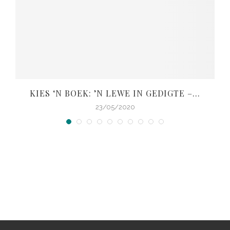
KIES ‘N BOEK: ’N LEWE IN GEDIGTE –...
V
23/05/2020