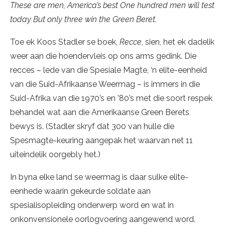
These are men, America’s best One hundred men will test
today But only three win the Green Beret.
Toe ek Koos Stadler se boek,
Recce
, sien, het ek dadelik
weer aan die hoendervleis op ons arms gedink. Die
recces – lede van die Spesiale Magte, ‘n elite-eenheid
van die Suid-Afrikaanse Weermag – is immers in die
Suid-Afrika van die 1970’s en ’80’s met die soort respek
behandel wat aan die Amerikaanse Green Berets
bewys is. (Stadler skryf dat 300 van hulle die
Spesmagte-keuring aangepak het waarvan net 11
uiteindelik oorgebly het.)
In byna elke land se weermag is daar sulke elite-
eenhede waarin gekeurde soldate aan
spesialisopleiding onderwerp word en wat in
onkonvensionele oorlogvoering aangewend word.