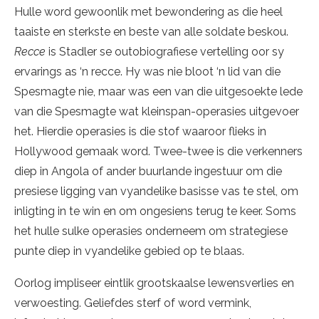
Hulle word gewoonlik met bewondering as die heel
taaiste en sterkste en beste van alle soldate beskou.
Recce
is Stadler se outobiografiese vertelling oor sy
ervarings as ‘n recce. Hy was nie bloot ‘n lid van die
Spesmagte nie, maar was een van die uitgesoekte lede
van die Spesmagte wat kleinspan-operasies uitgevoer
het. Hierdie operasies is die stof waaroor flieks in
Hollywood gemaak word. Twee-twee is die verkenners
diep in Angola of ander buurlande ingestuur om die
presiese ligging van vyandelike basisse vas te stel, om
inligting in te win en om ongesiens terug te keer. Soms
het hulle sulke operasies onderneem om strategiese
punte diep in vyandelike gebied op te blaas.
Oorlog impliseer eintlik grootskaalse lewensverlies en
verwoesting. Geliefdes sterf of word vermink,