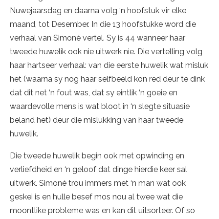
Nuwejaarsdag en daarna volg ‘n hoofstuk vir elke
maand, tot Desember. In die 13 hoofstukke word die
verhaal van Simoné vertel. Sy is 44 wanneer haar
tweede huwelik ook nie uitwerk nie. Die vertelling volg
haar hartseer verhaal: van die eerste huwelik wat misluk
het (waarna sy nog haar selfbeeld kon red deur te dink
dat dit net ‘n fout was, dat sy eintlik ‘n goeie en
waardevolle mens is wat bloot in ‘n slegte situasie
beland het) deur die mislukking van haar tweede
huwelik.
Die tweede huwelik begin ook met opwinding en
verliefdheid en ‘n geloof dat dinge hierdie keer sal
uitwerk. Simoné trou immers met ‘n man wat ook
geskei is en hulle besef mos nou al twee wat die
moontlike probleme was en kan dit uitsorteer. Of so