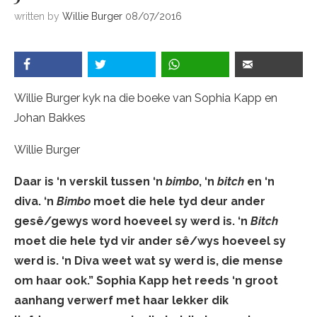
written by
Willie Burger
08/07/2016
Willie Burger kyk na die boeke van Sophia Kapp en
Johan Bakkes
Willie Burger
Daar is ‘n verskil tussen ‘n
bimbo
, ‘n
bitch
en ‘n
diva. ‘n
Bimbo
moet die hele tyd deur ander
gesê/gewys word hoeveel sy werd is. ‘n
Bitch
moet die hele tyd vir ander sê/wys hoeveel sy
werd is. ‘n Diva weet wat sy werd is, die mense
om haar ook.” Sophia Kapp het reeds ‘n groot
aanhang verwerf met haar lekker dik