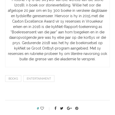
(2018), ŉ boek oor storievertelling. Willie het oor die
afgelope 20 jaar om en by 300 boeke in verskeie dagblaaie
en tydskrifte geresenseer. Hiervoor is hy in 2015 met die
Caxton Excellence Award vir sy resensies in Vrouekeur
erken en in 2016 is die kykNet-Rapport-toekenning as
“Boekresensent van die jaar” aan hom toegeken en in die
daaropvolgende jare was hy elke jaar op die kortlys vir dié
prys. Gedurende 2018 was het hy die boekinsetsel op
kykNet se Groot Ontbyt-program aangebied. Met sy
resensies en rubrieke probeer hy om literêre navorsing ook
buite die grense van die akademie te versprei.
BOOKS
ENTERTAINMENT
0