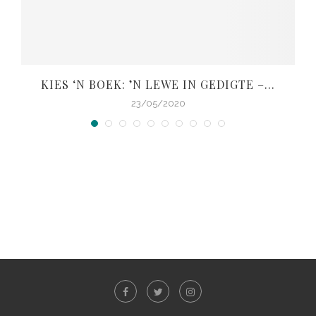
KIES ‘N BOEK: ’N LEWE IN GEDIGTE –...
V
23/05/2020