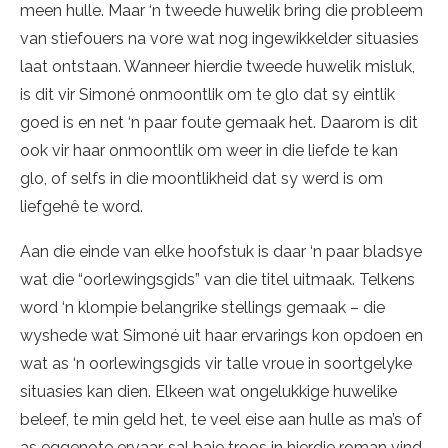
meen hulle. Maar ‘n tweede huwelik bring die probleem
van stiefouers na vore wat nog ingewikkelder situasies
laat ontstaan. Wanneer hierdie tweede huwelik misluk,
is dit vir Simoné onmoontlik om te glo dat sy eintlik
goed is en net ‘n paar foute gemaak het. Daarom is dit
ook vir haar onmoontlik om weer in die liefde te kan
glo, of selfs in die moontlikheid dat sy werd is om
liefgehê te word.
Aan die einde van elke hoofstuk is daar ‘n paar bladsye
wat die “oorlewingsgids” van die titel uitmaak. Telkens
word ‘n klompie belangrike stellings gemaak – die
wyshede wat Simoné uit haar ervarings kon opdoen en
wat as ‘n oorlewingsgids vir talle vroue in soortgelyke
situasies kan dien. Elkeen wat ongelukkige huwelike
beleef, te min geld het, te veel eise aan hulle as ma’s of
as eggenote ervaar, sal baie troos in hierdie roman vind.