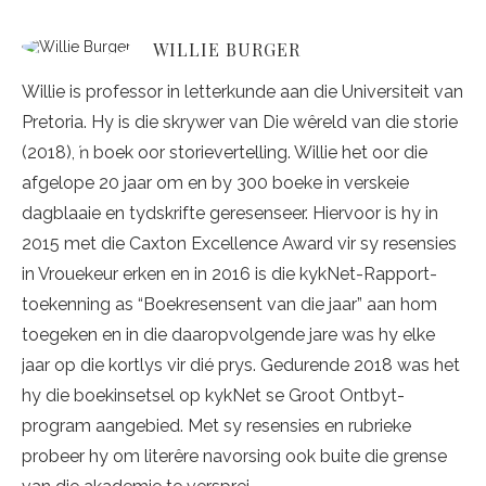
WILLIE BURGER
Willie is professor in letterkunde aan die Universiteit van
Pretoria. Hy is die skrywer van Die wêreld van die storie
(2018), ŉ boek oor storievertelling. Willie het oor die
afgelope 20 jaar om en by 300 boeke in verskeie
dagblaaie en tydskrifte geresenseer. Hiervoor is hy in
2015 met die Caxton Excellence Award vir sy resensies
in Vrouekeur erken en in 2016 is die kykNet-Rapport-
toekenning as “Boekresensent van die jaar” aan hom
toegeken en in die daaropvolgende jare was hy elke
jaar op die kortlys vir dié prys. Gedurende 2018 was het
hy die boekinsetsel op kykNet se Groot Ontbyt-
program aangebied. Met sy resensies en rubrieke
probeer hy om literêre navorsing ook buite die grense