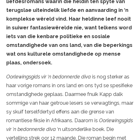
liefdesromans waarin die heldin ten spyte van
terugslae uiteindelik liefde en aanvaarding in ‘n
komplekse wêreld vind. Haar heldinne leef nooit
in suiwer fantasiewêrelde nie, want telkens word
iets van die kenbare politieke en sosiale
omstandighede van ons land, van die beperkings
wat ons kulturele omstandighede op mense
plaas, ondersoek.
Oorlewingsgids vir ‘n bedonnerde diva
is nog sterker as
haar vorige romans in ons land en ons tyd se spesifieke
omstandighede geplaas. Daarmee fnuik Kapp dalk
sommige van haar getroue lesers se verwagtings, maar
sy skuif terselfdertyd effens aan die grense van
romantiese fiksie in Afrikaans. Daarom is
Oorlewingsgids
vir ‘n bedonnerde diva
‘n uitsonderlike boek. Die
vertelling strek oor 12 maande. Die roman begin met