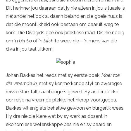
Dit herinner jou daaraan dat jy nie alleen in jou situasie is
nie; ander het ook al daarin beland en die goeie nuus is
dat die moontlikheid ook bestaan om daaruit weg te
kom. Die Divagids gee ook praktiese raad. Dis nie nodig
om ‘n
bimbo
of ‘n
bitch
te wees nie – ‘n mens kan die
diva in jou laat uitkom.
Johan Bakkes het reeds met sy eerste boek,
Moer toe
die vreemde in
, met sy kenmerkende styl en aweregse
reisverslae, talle aanhangers gewerf. Sy ander boeke
oor reise na vreemde plekke het hierop voortgebou.
Bakkes wil enigiets behalwe gewoon en burgerlik wees.
Hy dra nie die klere wat by sy werk as dosent in
ekonomiese wetenskappe pas nie en sy baard en