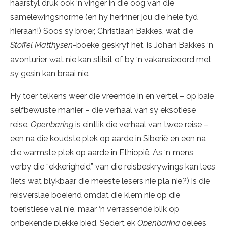
haarstyl druk ook ‘n vinger in die oog van die
samelewingsnorme (en hy herinner jou die hele tyd
hieraan!) Soos sy broer, Christiaan Bakkes, wat die
Stoffel Matthysen
-boeke geskryf het, is Johan Bakkes ‘n
avonturier wat nie kan stilsit of by ‘n vakansieoord met
sy gesin kan braai nie.
Hy toer telkens weer die vreemde in en vertel – op baie
selfbewuste manier – die verhaal van sy eksotiese
reise.
Openbaring
is eintlik die verhaal van twee reise –
een na die koudste plek op aarde in Siberië en een na
die warmste plek op aarde in Ethiopië. As ‘n mens
verby die “ekkerigheid” van die reisbeskrywings kan lees
(iets wat blykbaar die meeste lesers nie pla nie?) is die
reisverslae boeiend omdat die klem nie op die
toeristiese val nie, maar ‘n verrassende blik op
onbekende plekke bied. Sedert ek
Openbaring
gelees