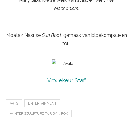
Mary Sibande se werk van staal en verf,
The
Mechanism
.
Moataz Nasr se
Sun Boat
, gemaak van bloekompale en
tou.
Vrouekeur Staff
ARTS
ENTERTAINMENT
WINTER SCULPTURE FAIR BY NIROX