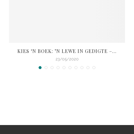
KIES ‘N BOEK: ’N LEWE IN GEDIGTE –...
V
23/05/2020