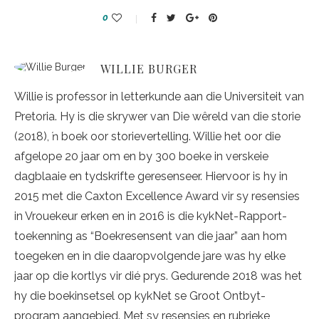
0
WILLIE BURGER
Willie is professor in letterkunde aan die Universiteit van
Pretoria. Hy is die skrywer van Die wêreld van die storie
(2018), ŉ boek oor storievertelling. Willie het oor die
afgelope 20 jaar om en by 300 boeke in verskeie
dagblaaie en tydskrifte geresenseer. Hiervoor is hy in
2015 met die Caxton Excellence Award vir sy resensies
in Vrouekeur erken en in 2016 is die kykNet-Rapport-
toekenning as “Boekresensent van die jaar” aan hom
toegeken en in die daaropvolgende jare was hy elke
jaar op die kortlys vir dié prys. Gedurende 2018 was het
hy die boekinsetsel op kykNet se Groot Ontbyt-
program aangebied. Met sy resensies en rubrieke