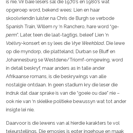
is nie. Vir baie lesers sal die 1970’s en 1980’s wat
opgeroep word, bekend wees: Lien en haar
skoolvriendin luister na Chris de Burgh se verbode
Spanish Train, Willem ry ‘n Ranchero, hare word “ge-
perm
”. Later, teen die laat-tagtigs, beleef Lien ‘n
Voëlvry
-konsert en sy lees die
Vrye Weekblad
. Die lewe
op die myndorp, die platteland, Durban se Bluff en
Johannesburg se Westdene/Triomf-omgewing, word
in detail beskryf, maar anders as in talle ander
Afrikaanse romans, is die beskrywings van alle
nostalgie ontdaan. In geen stadium kry die leser die
indruk dat daar sprake is van die “goeie ou dae” nie –
ook nie van ‘n skielike politieke bewussyn wat tot ander
insigte lei nie.
Daarvoor is die lewens van al hierdie karakters te vol
teleurstellings. Die emosies is egter ingehoue en maak