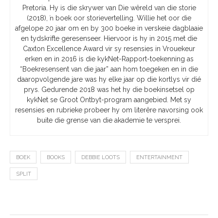
Pretoria. Hy is die skrywer van Die wêreld van die storie
(2018), ŉ boek oor storievertelling. Willie het oor die
afgelope 20 jaar om en by 300 boeke in verskeie dagblaaie
en tydskrifte geresenseer. Hiervoor is hy in 2015 met die
Caxton Excellence Award vir sy resensies in Vrouekeur
erken en in 2016 is die kykNet-Rapport-toekenning as
“Boekresensent van die jaar” aan hom toegeken en in die
daaropvolgende jare was hy elke jaar op die kortlys vir dié
prys. Gedurende 2018 was het hy die boekinsetsel op
kykNet se Groot Ontbyt-program aangebied. Met sy
resensies en rubrieke probeer hy om literêre navorsing ook
buite die grense van die akademie te versprei.
BOEK
BOOKS
DEBBIE LOOTS
ENTERTAINMENT
SPLIT