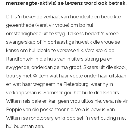
menseregte-aktivis) se lewens word ook betrek.
Dit is ‘n bekende verhaal van hoë ideale en beperkte
geleenthede (veral vir vroue) om bo hul
omstandighede uit te styg. Telkens bederf ‘n vroeë
swangerskap of ‘n oorhaastige huwelik die vroue se
kanse om hul ideale te verwesenlik. Vera word op
Randfontein in die huis van ‘n uiters streng pa en
swygende, onderdanige ma groot. Skaars uit die skool,
trou sy met Willem wat haar voete onder haar uitslaan
en wat haar wegneem na Pietersburg, waar hy ‘n
verkoopsman is. Sommer gou het hulle drie kinders.
Willem reis baie en kan geen vrou uitlos nie, veral nie vir
Poppie van die poskantoor nie. Vera is bewus van
Willem se rondlopery en knoop self ‘n verhouding met
hul buurman aan.