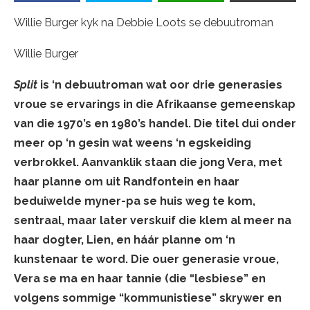
Willie Burger kyk na Debbie Loots se debuutroman
Willie Burger
Split
is ‘n debuutroman wat oor drie generasies
vroue se ervarings in die Afrikaanse gemeenskap
van die 1970’s en 1980’s handel. Die titel dui onder
meer op ‘n gesin wat weens ‘n egskeiding
verbrokkel. Aanvanklik staan die jong Vera, met
haar planne om uit Randfontein en haar
beduiwelde myner-pa se huis weg te kom,
sentraal, maar later verskuif die klem al meer na
haar dogter, Lien, en háár planne om ‘n
kunstenaar te word. Die ouer generasie vroue,
Vera se ma en haar tannie (die “lesbiese” en
volgens sommige “kommunistiese” skrywer en