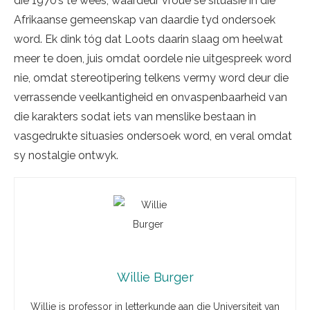
die 1970’s te wees, waardeur vroue se situasie in die
Afrikaanse gemeenskap van daardie tyd ondersoek
word. Ek dink tóg dat Loots daarin slaag om heelwat
meer te doen, juis omdat oordele nie uitgespreek word
nie, omdat stereotipering telkens vermy word deur die
verrassende veelkantigheid en onvaspenbaarheid van
die karakters sodat iets van menslike bestaan in
vasgedrukte situasies ondersoek word, en veral omdat
sy nostalgie ontwyk.
Willie Burger
Willie is professor in letterkunde aan die Universiteit van