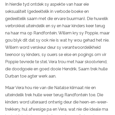
In hierdie tyd ontdek sy aspekte van haar eie
seksualiteit (gedeeltelik in verbode boeke en
gedeeltelik saam met die ervare buurman). Die huwelik
verbrokkel uiteindelik en sy en haar kinders keer terug
na haar ma op Randfontein. Willem kry sy Poppie, maar
gou blyk dit dat sy ook nie is wat hy wou gehad het nie.
Willem word verskeur deur sy verantwoordelikheid
teenoor sy kinders, sy ouers se eise en pogings om vir
Poppie tevrede te stel. Vera trou met haar skoolvriend,
die doodgoeie en goed dooie Hendrik. Saam trek hulle
Durban toe agter werk aan.
Maar Vera hou nie van die Natalse klimaat nie en
uiteindelik trek hulle weer terug Randfontein toe. Die
kinders word uiteraard ontwrig deur die heen-en-weer-
trekkery, hul afwesige pa en Vera, wat nie die ideale ma