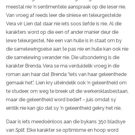
meestal nie ‘n sentimentele aanspraak op die leser nie.
Van vroeg af reeds leer die siniese en teleurgestelde
Vera vir Lien dat daar nie iets soos liefde is nie. Al die
karakters word op die een of ander manier deur die
lewe teleurgestel. Nie een van hulle is in staat om by
die samelewingseise aan te pas nie en hulle kan ook nie
die samelewing verander nie. Die uitsondering is die
karakter Brenda. Vera se ma verduidelik vroeg in die
roman aan haar dat Brenda “iets van haar geleenthede
gemaak het”. Lien kry uiteindelik ook ‘n geleentheid om
te studeer, om weg te breek uit die werkersklasbestaan,
maar die geleentheid word bederf – juis omdat sy
eintlik nie kan glo dat sy ‘n geleentheid gekry het nie.
Daar is iets meedoënloos aan die bykans 350 bladsye
van
Split
. Elke karakter se optimisme en hoop word