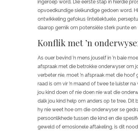
ingeroep word. Die eerste stap in hierdie pro
opvoedkundige sielkundige gedoen word. Hier
ontwikkeling gefokus (intellektuele, perseptu
daarop gemik om potensiële sterk punte en u
Konflik met ’n onderwyse
As ouer bevind ’n mens jouself in ’n baie moe
afspraak met die betrokke onderwyser om jou 
verbeter nie, moet ’n afspraak met die hoof 
raad is om vir ’n maand of twee te luister n
jou kind doen of nie doen nie wat die onderw
dalk jou kind help om anders op te tree. Dit 
hy nie weet hoe om die onderwyser se gedrag 
persoonlikhede tussen die kind en die spesif
geweld of emosionele aftakeling, is dit nood