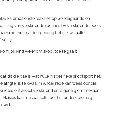
 dikwels emosionele reaksies op Sondagaande en
sing van verskillende roetines by verskillende ouers
saam met hul ma deurgebring het nie, wil hulle
 sê sy.
kom jou kind weier om skool toe te gaan:
at dit die dae is wat hulle ’n spesifieke skoolsport het.
ie afrigter is te kwaai. ’n Ander rede kan wees oor die
. Kinders ontwikkel verskillend en is geneig om mekaar
l. Meisies kan mekaar selfs oor hul onderklere terg,
er wel.