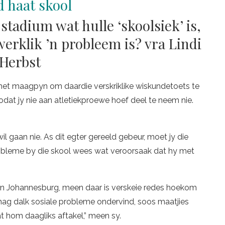
stadium wat hulle ‘skoolsiek’ is,
werklik ’n probleem is? vra Lindi
Herbst
 het maagpyn om daardie verskriklike wiskundetoets te
 sodat jy nie aan atletiekproewe hoef deel te neem nie.
l gaan nie. As dit egter gereeld gebeur, moet jy die
obleme by die skool wees wat veroorsaak dat hy met
an Johannesburg, meen daar is verskeie redes hoekom
d mag dalk sosiale probleme ondervind, soos maatjies
at hom daagliks aftakel,” meen sy.