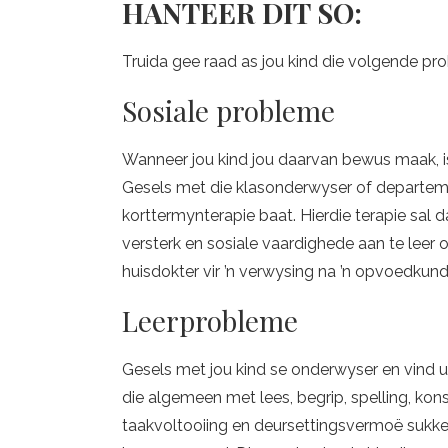
HANTEER DIT SO:
Truida gee raad as jou kind die volgende pr
Sosiale probleme
Wanneer jou kind jou daarvan bewus maak, is
Gesels met die klasonderwyser of departem
korttermynterapie baat. Hierdie terapie sal
versterk en sosiale vaardighede aan te leer o
huisdokter vir ’n verwysing na ’n opvoedkund
Leerprobleme
Gesels met jou kind se onderwyser en vind ui
die algemeen met lees, begrip, spelling, ko
taakvoltooiing en deursettingsvermoë sukkel