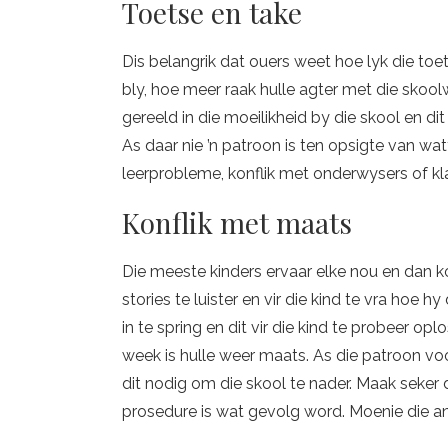
Toetse en take
Dis belangrik dat ouers weet hoe lyk die toe
bly, hoe meer raak hulle agter met die skoo
gereeld in die moeilikheid by die skool en di
As daar nie ’n patroon is ten opsigte van wat
leerprobleme, konflik met onderwysers of k
Konflik met maats
Die meeste kinders ervaar elke nou en dan kon
stories te luister en vir die kind te vra hoe h
in te spring en dit vir die kind te probeer o
week is hulle weer maats. As die patroon voo
dit nodig om die skool te nader. Maak seker di
prosedure is wat gevolg word. Moenie die and