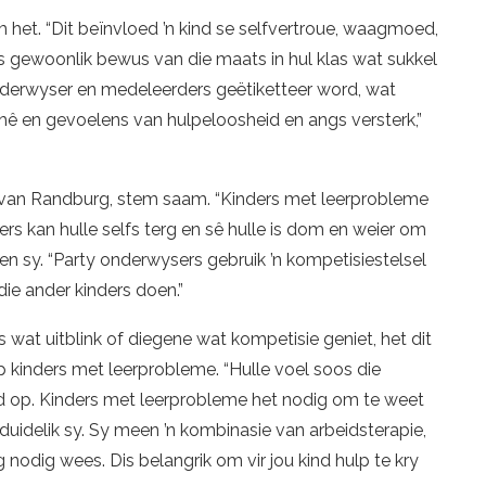
m het. “Dit beïnvloed ’n kind se selfvertroue, waagmoed,
s gewoonlik bewus van die maats in hul klas wat sukkel
onderwyser en medeleerders geëtiketteer word, wat
 hê en gevoelens van hulpeloosheid en angs versterk,”
ge van Randburg, stem saam. “Kinders met leerprobleme
ers kan hulle selfs terg en sê hulle is dom en weier om
n sy. “Party onderwysers gebruik ’n kompetisiestelsel
ie ander kinders doen.”
 wat uitblink of diegene wat kompetisie geniet, het dit
 kinders met leerprobleme. “Hulle voel soos die
ed op. Kinders met leerprobleme het nodig om te weet
rduidelik sy. Sy meen ’n kombinasie van arbeidsterapie,
nodig wees. Dis belangrik om vir jou kind hulp te kry