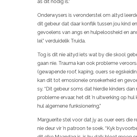
as dit nodig is.”
Onderwysers is veronderstel om altyd leerde
dit gebeur dat daar konflik tussen jou kind en
gevoelens van angs en hulpeloosheid en and
lei,” verduidelik Truida.
Tog is dit nie altyd iets wat by die skool ge
gaan nie. Trauma kan ook probleme veroorsaa
(gewapende roof, kaping, ouers se egskeiding,
kan dit tot emosionele onsekerheid en gevo
sy. “Dit gebeur soms dat hierdie kinders dan
probleme ervaar, het dit ’n uitwerking op hu
hul algemene funksionering.”
Marguerite stel voor dat jy as ouer eers die
nie deur vir ’n patroon te soek. “Kyk byvoor
dit elke Maandag is, is hy dalk bloot moeg o