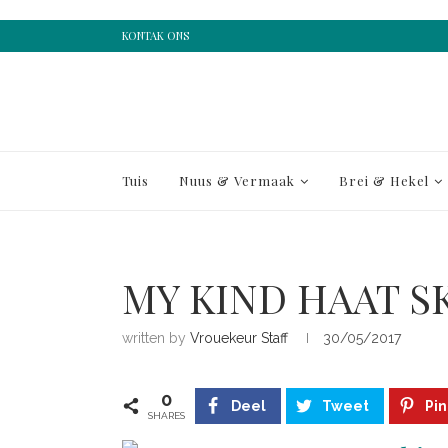
KONTAK ONS
Tuis
Nuus & Vermaak
Brei & Hekel
MY KIND HAAT S
written by
Vrouekeur Staff
30/05/2017
0
Deel
Tweet
Pin
SHARES