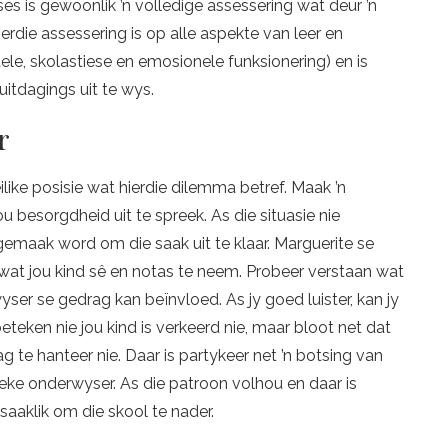
ses is gewoonlik ’n volledige assessering wat deur ’n
die assessering is op alle aspekte van leer en
ele, skolastiese en emosionele funksionering) en is
itdagings uit te wys.
r
ilike posisie wat hierdie dilemma betref. Maak ’n
besorgdheid uit te spreek. As die situasie nie
gemaak word om die saak uit te klaar. Marguerite se
a wat jou kind sê en notas te neem. Probeer verstaan wat
yser se gedrag kan beïnvloed. As jy goed luister, kan jy
beteken nie jou kind is verkeerd nie, maar bloot net dat
te hanteer nie. Daar is partykeer net ’n botsing van
ieke onderwyser. As die patroon volhou en daar is
saaklik om die skool te nader.