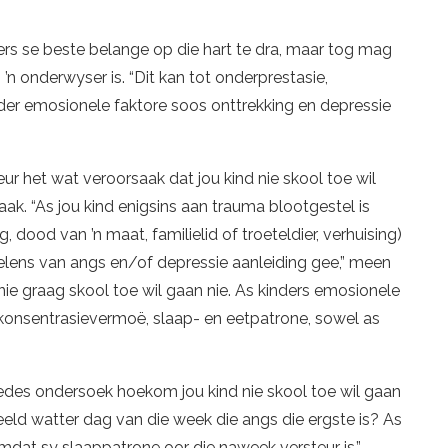
rs se beste belange op die hart te dra, maar tog mag
 ’n onderwyser is. “Dit kan tot onderprestasie,
er emosionele faktore soos onttrekking en depressie
beur het wat veroorsaak dat jou kind nie skool toe wil
k. “As jou kind enigsins aan trauma blootgestel is
 dood van ’n maat, familielid of troeteldier, verhuising)
elens van angs en/of depressie aanleiding gee,” meen
 nie graag skool toe wil gaan nie. As kinders emosionele
l konsentrasievermoë, slaap- en eetpatrone, sowel as
 redes ondersoek hoekom jou kind nie skool toe wil gaan
beeld watter dag van die week die angs die ergste is? As
mdat sy slaappatrone oor die naweek versteur is,”