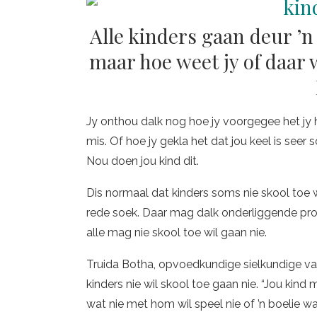
Alle kinders gaan deur ’n 
maar hoe weet jy of daar 
Jy onthou dalk nog hoe jy voorgegee het jy
mis. Of hoe jy gekla het dat jou keel is seer
Nou doen jou kind dit.
Dis normaal dat kinders soms nie skool toe wi
rede soek. Daar mag dalk onderliggende pr
alle mag nie skool toe wil gaan nie.
Truida Botha, opvoedkundige sielkundige v
kinders nie wil skool toe gaan nie. “Jou kin
wat nie met hom wil speel nie of ’n boelie w