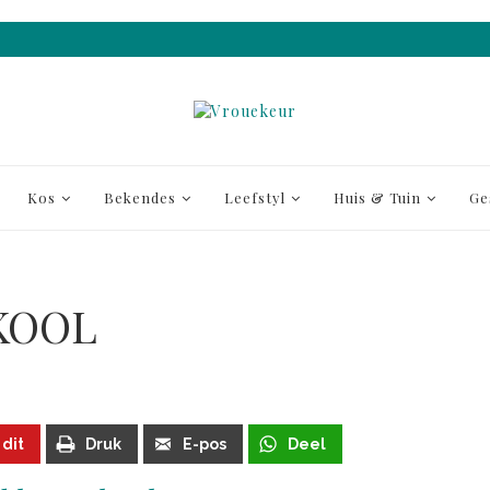
Kos
Bekendes
Leefstyl
Huis & Tuin
Ge
KOOL
 dit
Druk
E-pos
Deel