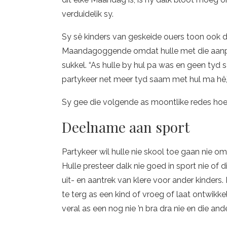
verduidelik sy.
Sy sê kinders van geskeide ouers toon ook
Maandagoggende omdat hulle met die aanpas
sukkel. “As hulle by hul pa was en geen tyd 
partykeer net meer tyd saam met hul ma hê,”
Sy gee die volgende as moontlike redes hoe
Deelname aan sport
Partykeer wil hulle nie skool toe gaan nie omd
Hulle presteer dalk nie goed in sport nie of d
uit- en aantrek van klere voor ander kinders
te terg as een kind of vroeg of laat ontwikke
veral as een nog nie ’n bra dra nie en die and