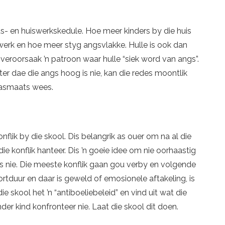
ts- en huiswerkskedule. Hoe meer kinders by die huis
lwerk en hoe meer styg angsvlakke. Hulle is ook dan
t veroorsaak ’n patroon waar hulle “siek word van angs”.
ter dae die angs hoog is nie, kan die redes moontlik
lasmaats wees.
flik by die skool. Dis belangrik as ouer om na al die
y die konflik hanteer. Dis ’n goeie idee om nie oorhaastig
plos nie. Die meeste konflik gaan gou verby en volgende
rtduur en daar is geweld of emosionele aftakeling, is
e skool het ’n “antiboeliebeleid” en vind uit wat die
er kind konfronteer nie. Laat die skool dit doen.