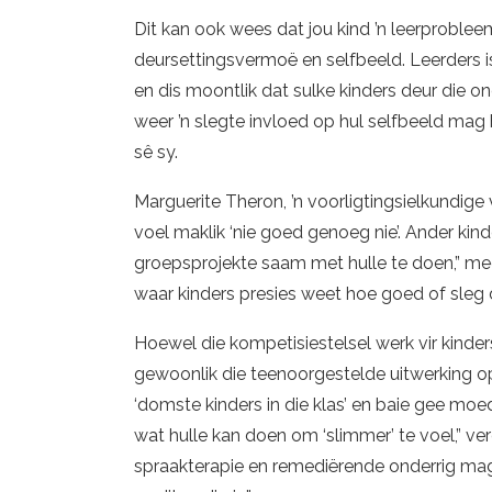
Dit kan ook wees dat jou kind ’n leerproblee
deursettingsvermoë en selfbeeld. Leerders i
en dis moontlik dat sulke kinders deur die 
weer ’n slegte invloed op hul selfbeeld mag
sê sy.
Marguerite Theron, ’n voorligtingsielkundi
voel maklik ‘nie goed genoeg nie’. Ander kind
groepsprojekte saam met hulle te doen,” mee
waar kinders presies weet hoe goed of sleg d
Hoewel die kompetisiestelsel werk vir kinders
gewoonlik die teenoorgestelde uitwerking op
‘domste kinders in die klas’ en baie gee mo
wat hulle kan doen om ‘slimmer’ te voel,” ve
spraakterapie en remediërende onderrig mag 