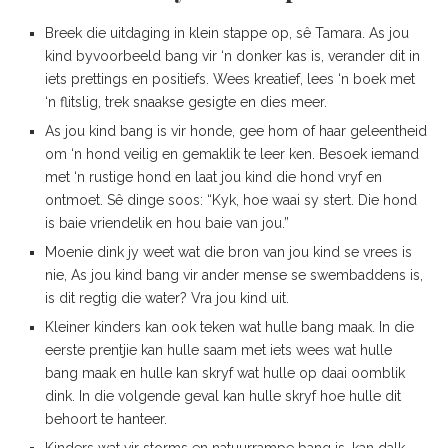
Breek die uitdaging in klein stappe op, sê Tamara. As jou
kind byvoorbeeld bang vir ‘n donker kas is, verander dit in
iets prettings en positiefs. Wees kreatief, lees ‘n boek met
‘n flitslig, trek snaakse gesigte en dies meer.
As jou kind bang is vir honde, gee hom of haar geleentheid
om ‘n hond veilig en gemaklik te leer ken. Besoek iemand
met ‘n rustige hond en laat jou kind die hond vryf en
ontmoet. Sê dinge soos: “Kyk, hoe waai sy stert. Die hond
is baie vriendelik en hou baie van jou.”
Moenie dink jy weet wat die bron van jou kind se vrees is
nie, As jou kind bang vir ander mense se swembaddens is,
is dit regtig die water? Vra jou kind uit.
Kleiner kinders kan ook teken wat hulle bang maak. In die
eerste prentjie kan hulle saam met iets wees wat hulle
bang maak en hulle kan skryf wat hulle op daai oomblik
dink. In die volgende geval kan hulle skryf hoe hulle dit
behoort te hanteer.