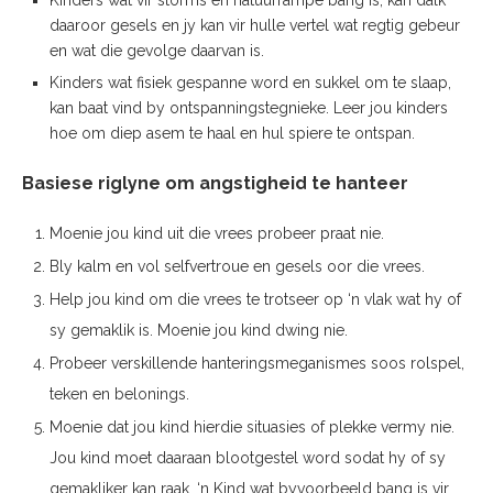
Kinders wat vir storms en natuurrampe bang is, kan dalk
daaroor gesels en jy kan vir hulle vertel wat regtig gebeur
en wat die gevolge daarvan is.
Kinders wat fisiek gespanne word en sukkel om te slaap,
kan baat vind by ontspanningstegnieke. Leer jou kinders
hoe om diep asem te haal en hul spiere te ontspan.
Basiese riglyne om angstigheid te hanteer
Moenie jou kind uit die vrees probeer praat nie.
Bly kalm en vol selfvertroue en gesels oor die vrees.
Help jou kind om die vrees te trotseer op ‘n vlak wat hy of
sy gemaklik is. Moenie jou kind dwing nie.
Probeer verskillende hanteringsmeganismes soos rolspel,
teken en belonings.
Moenie dat jou kind hierdie situasies of plekke vermy nie.
Jou kind moet daaraan blootgestel word sodat hy of sy
gemakliker kan raak. ‘n Kind wat byvoorbeeld bang is vir