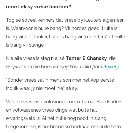
moet ek sy vrese hanteer?
Tog sê soveel kenners dat vrese by kleuters algemeen
is. Waarvoor is hulle bang? Vir hordes goed! Hulle is
bang vir die donker, hulle is bang vir “monsters” of hulle
is bang vir slange.
Nie alle vrese is sleg nie, sê
Tamar E Chansky
, die
skrywer van die boek
Freeing Your Child from
Anxiety.
“Sonder vrees sal ‘n mens sommer net kop eerste
induik waar jy nie moet nie,” sê sy.
Van die vrese is evolusionêr, meen Tamar. Baie kinders
en volwassenes vrees dinge wat buite hul
ervaringsveld is. Al het hulle nog nooit ‘n slang
teëgekom nie, is hul breine só bedraad om hulle teen