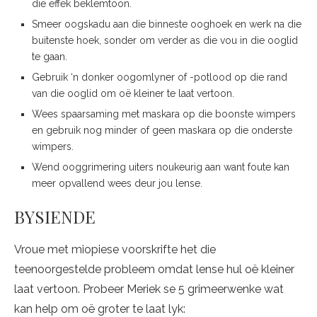
die effek beklemtoon.
Smeer oogskadu aan die binneste ooghoek en werk na die
buitenste hoek, sonder om verder as die vou in die ooglid
te gaan.
Gebruik ‘n donker oogomlyner of -potlood op die rand
van die ooglid om oë kleiner te laat vertoon.
Wees spaarsaming met maskara op die boonste wimpers
en gebruik nog minder of geen maskara op die onderste
wimpers.
Wend ooggrimering uiters noukeurig aan want foute kan
meer opvallend wees deur jou lense.
BYSIENDE
Vroue met miopiese voorskrifte het die
teenoorgestelde probleem omdat lense hul oë kleiner
laat vertoon. Probeer Meriek se 5 grimeerwenke wat
kan help om oë groter te laat lyk: