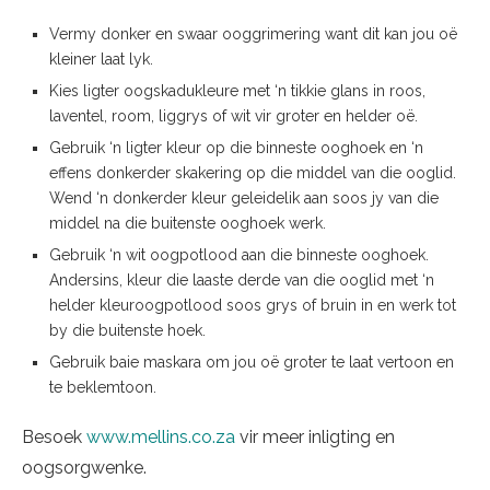
Vermy donker en swaar ooggrimering want dit kan jou oë
kleiner laat lyk.
Kies ligter oogskadukleure met ‘n tikkie glans in roos,
laventel, room, liggrys of wit vir groter en helder oë.
Gebruik ‘n ligter kleur op die binneste ooghoek en ‘n
effens donkerder skakering op die middel van die ooglid.
Wend ‘n donkerder kleur geleidelik aan soos jy van die
middel na die buitenste ooghoek werk.
Gebruik ‘n wit oogpotlood aan die binneste ooghoek.
Andersins, kleur die laaste derde van die ooglid met ‘n
helder kleuroogpotlood soos grys of bruin in en werk tot
by die buitenste hoek.
Gebruik baie maskara om jou oë groter te laat vertoon en
te beklemtoon.
Besoek
www.mellins.co.za
vir meer inligting en
oogsorgwenke.