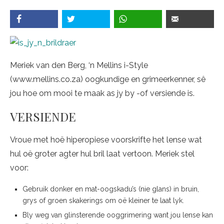
Meriek van den Berg, ‘n Mellins i-Style
(www.mellins.co.za) oogkundige en grimeerkenner, sê
jou hoe om mooi te maak as jy by -of versiende is.
VERSIENDE
Vroue met hoë hiperopiese voorskrifte het lense wat
hul oë groter agter hul bril laat vertoon. Meriek stel
voor:
Gebruik donker en mat-oogskadu’s (nie glans) in bruin,
grys of groen skakerings om oë kleiner te laat lyk.
Bly weg van glinsterende ooggrimering want jou lense kan