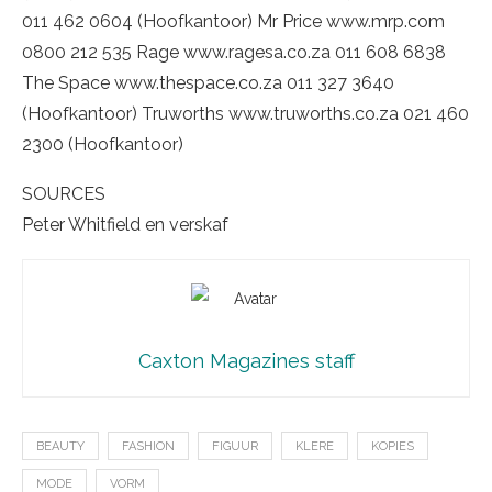
011 462 0604 (Hoofkantoor) Mr Price www.mrp.com
0800 212 535 Rage www.ragesa.co.za 011 608 6838
The Space www.thespace.co.za 011 327 3640
(Hoofkantoor) Truworths www.truworths.co.za 021 460
2300 (Hoofkantoor)
SOURCES
Peter Whitfield en verskaf
Caxton Magazines staff
BEAUTY
FASHION
FIGUUR
KLERE
KOPIES
MODE
VORM