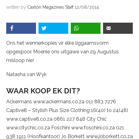
written by
Caxton Magazines Staff
12/08/2014
Ons het wennerkopies vir elke liggaamsvorm
opgespoor. Moenie ons uitgawe van 29 Augustus
misloop nie!
Natasha van Wyk
WAAR KOOP EK DIT?
Ackermans www.ackermans.co.za 011 883 7276
Captive8 – Stylish Plus Size Clothing 16(40) to 24(48)
www.captive8.co.za 0861 227 848 City Chic
www.citychic.co.za Foschini www.foschini.co.za 021
938 1911 (Hoofkantoor) Jo Borkett www.joborkett.co.za