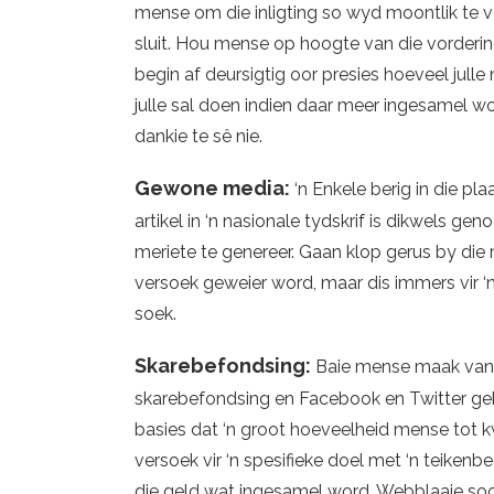
mense om die inligting so wyd moontlik te 
sluit. Hou mense op hoogte van die vordering
begin af deursigtig oor presies hoeveel julle
julle sal doen indien daar meer ingesamel w
dankie te sê nie.
Gewone media:
‘n Enkele berig in die pl
artikel in ‘n nasionale tydskrif is dikwels ge
meriete te genereer. Gaan klop gerus by die 
versoek geweier word, maar dis immers vir ‘n 
soek.
Skarebefondsing:
Baie mense maak van 
skarebefondsing en Facebook en Twitter geb
basies dat ‘n groot hoeveelheid mense tot kwe
versoek vir ‘n spesifieke doel met ‘n teiken
die geld wat ingesamel word. Webblaaie soo