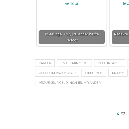
Tweelinge: As jy jou ander helfte
Redakteu
verloor
CAREER
ENTERTAINMENT
GELD INSAMEL
GELDSLIM VROUEKEUR
LIFESTYLE
MONEY
VROUEKEUR GELD INSAMEL VIR ANDER
0