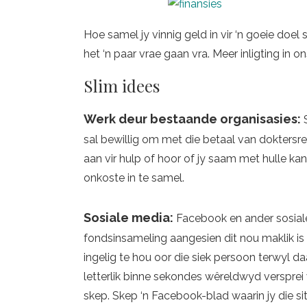
Hoe samel jy vinnig geld in vir ‘n goeie doe
het ‘n paar vrae gaan vra. Meer inligting in 
Slim idees
Werk deur bestaande organisasies:
S
sal bewillig om met die betaal van doktersr
aan vir hulp of hoor of jy saam met hulle ka
onkoste in te samel.
Sosiale media:
Facebook en ander sosial
fondsinsameling aangesien dit nou maklik i
ingelig te hou oor die siek persoon terwyl da
letterlik binne sekondes wêreldwyd versprei 
skep. Skep ‘n Facebook-blad waarin jy die s