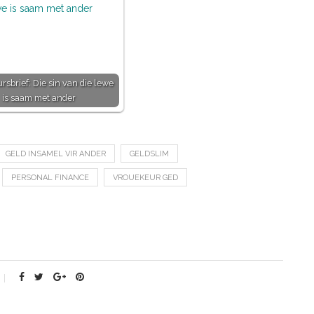
rsbrief: Die sin van die lewe
is saam met ander
GELD INSAMEL VIR ANDER
GELDSLIM
PERSONAL FINANCE
VROUEKEUR GED