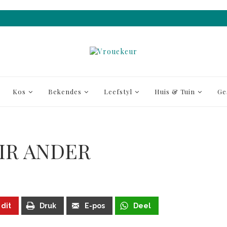
Kos
Bekendes
Leefstyl
Huis & Tuin
Ge
IR ANDER
 dit
Druk
E-pos
Deel