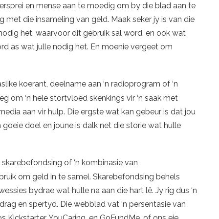
versprei en mense aan te moedig om by die blad aan te
 met die insameling van geld. Maak seker jy is van die
 nodig het, waarvoor dit gebruik sal word, en ook wat
ord as wat julle nodig het. En moenie vergeet om
aaslike koerant, deelname aan ‘n radioprogram of ‘n
noeg om ‘n hele stortvloed skenkings vir ‘n saak met
media aan vir hulp. Die ergste wat kan gebeur is dat jou
goeie doel en joune is dalk net die storie wat hulle
skarebefondsing of ‘n kombinasie van
ruik om geld in te samel. Skarebefondsing behels
ssies bydrae wat hulle na aan die hart lê. Jy rig dus ‘n
bedrag en spertyd. Die webblad vat ‘n persentasie van
s Kickstarter, YouCaring, en GoFundMe, of ons eie