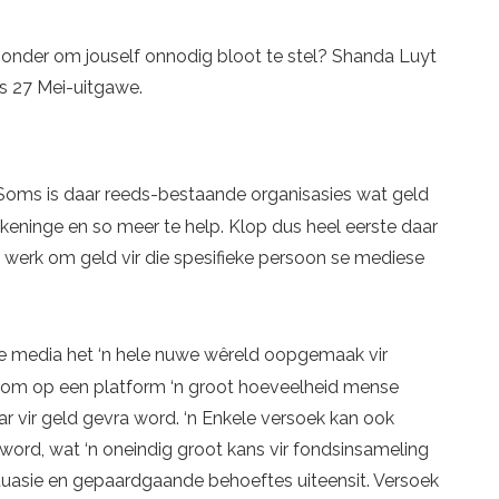
l sonder om jouself onnodig bloot te stel? Shanda Luyt
ons 27 Mei-uitgawe.
oms is daar reeds-bestaande organisasies wat geld
ekeninge en so meer te help. Klop dus heel eerste daar
n werk om geld vir die spesifieke persoon se mediese
e media het ‘n hele nuwe wêreld oopgemaak vir
s om op een platform ‘n groot hoeveelheid mense
ar vir geld gevra word. ‘n Enkele versoek kan ook
word, wat ‘n oneindig groot kans vir fondsinsameling
ituasie en gepaardgaande behoeftes uiteensit. Versoek