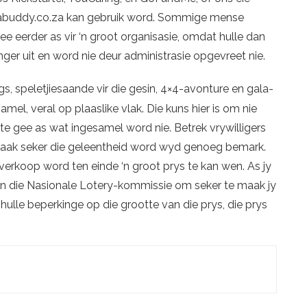
buddy.co.za kan gebruik word. Sommige mense
gee eerder as vir ‘n groot organisasie, omdat hulle dan
ger uit en word nie deur administrasie opgevreet nie.
gs, speletjiesaande vir die gesin, 4×4-avonture en gala-
mel, veral op plaaslike vlak. Die kuns hier is om nie
 te gee as wat ingesamel word nie. Betrek vrywilligers
aak seker die geleentheid word wyd genoeg bemark.
 verkoop word ten einde ‘n groot prys te kan wen. As jy
n die Nasionale Lotery-kommissie om seker te maak jy
hulle beperkinge op die grootte van die prys, die prys