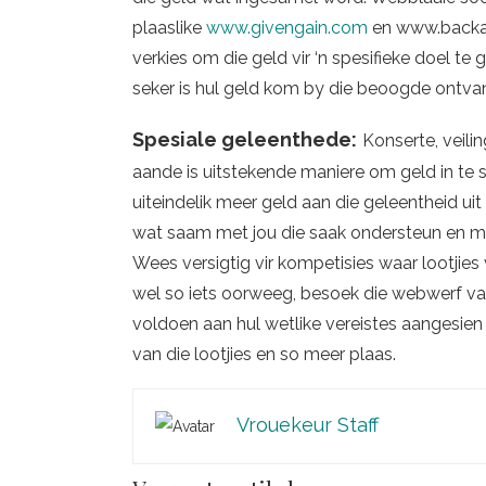
plaaslike
www.givengain.com
en www.backa
verkies om die geld vir ‘n spesifieke doel te 
seker is hul geld kom by die beoogde ontvan
Spesiale geleenthede:
Konserte, veilin
aande is uitstekende maniere om geld in te sa
uiteindelik meer geld aan die geleentheid uit
wat saam met jou die saak ondersteun en m
Wees versigtig vir kompetisies waar lootjies
wel so iets oorweeg, besoek die webwerf va
voldoen aan hul wetlike vereistes aangesien 
van die lootjies en so meer plaas.
Vrouekeur Staff