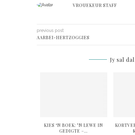
VROUEKEUR STAFF
previous post
AARBEI-HERTZOGGIES
Jy sal da
L: ANDER SE
KIES ‘N BOEK: ’N LEWE IN
KORTVER
OIGOED
GEDIGTE –...