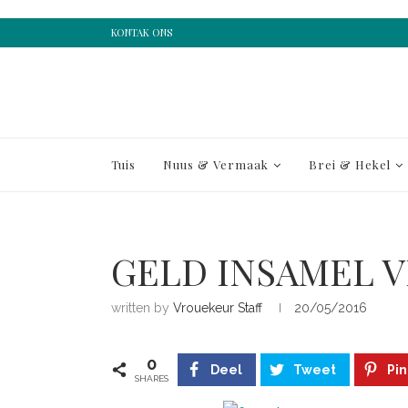
KONTAK ONS
Tuis
Nuus & Vermaak
Brei & Hekel
GELD INSAMEL V
written by
Vrouekeur Staff
20/05/2016
0
Deel
Tweet
Pin
SHARES