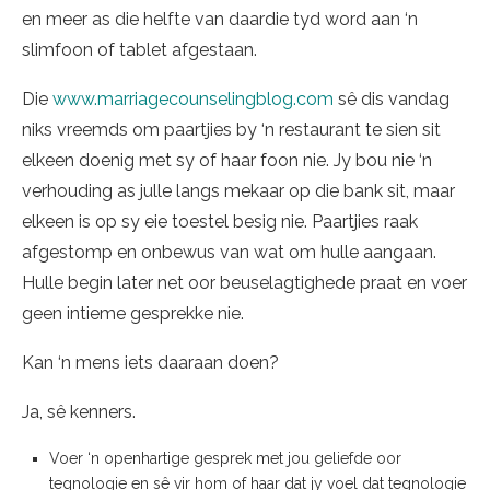
en meer as die helfte van daardie tyd word aan ‘n
slimfoon of tablet afgestaan.
Die
www.marriagecounselingblog.com
sê dis vandag
niks vreemds om paartjies by ‘n restaurant te sien sit
elkeen doenig met sy of haar foon nie. Jy bou nie ‘n
verhouding as julle langs mekaar op die bank sit, maar
elkeen is op sy eie toestel besig nie. Paartjies raak
afgestomp en onbewus van wat om hulle aangaan.
Hulle begin later net oor beuselagtighede praat en voer
geen intieme gesprekke nie.
Kan ‘n mens iets daaraan doen?
Ja, sê kenners.
Voer ‘n openhartige gesprek met jou geliefde oor
tegnologie en sê vir hom of haar dat jy voel dat tegnologie