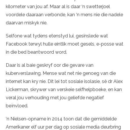
kilometer van jou af. Maar al is daar ‘n swetterjoel
voordele daaraan verbonde, kan ‘n mens nie die nadele
daarvan miskyk nie.
Selfone wat tydens etenstyd lui, gesinslede wat
Facebook terwyl hulle eintlik moet gesels, e-posse wat
in die bed beantwoord word.
Daar is al baie geskryf oor die gevare van
kuberverslawing. Mense wat net nie genoeg van die
internet kan kry nie. Dit lei tot sosiale isolasie, sê dr Alex
Lickerman, skrywer van verskeie selfhelpboeke, en kan
veral jou verhouding met jou geliefde negatief
beïnvloed.
‘n Nielsen-opname in 2014 toon dat die gemiddelde
Amerikaner elf uur per dag op sosiale media deurbring