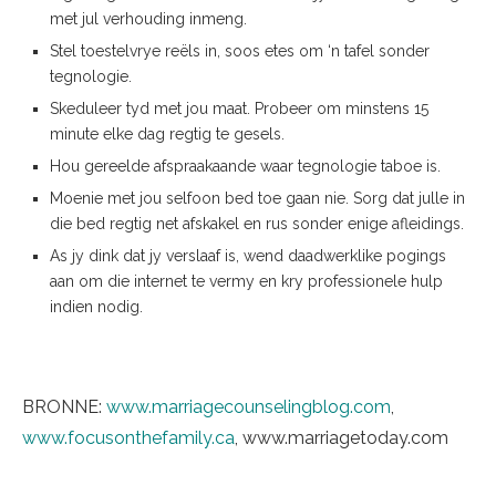
met jul verhouding inmeng.
Stel toestelvrye reëls in, soos etes om ‘n tafel sonder
tegnologie.
Skeduleer tyd met jou maat. Probeer om minstens 15
minute elke dag regtig te gesels.
Hou gereelde afspraakaande waar tegnologie taboe is.
Moenie met jou selfoon bed toe gaan nie. Sorg dat julle in
die bed regtig net afskakel en rus sonder enige afleidings.
As jy dink dat jy verslaaf is, wend daadwerklike pogings
aan om die internet te vermy en kry professionele hulp
indien nodig.
BRONNE:
www.marriagecounselingblog.com
,
www.focusonthefamily.ca
, www.marriagetoday.com