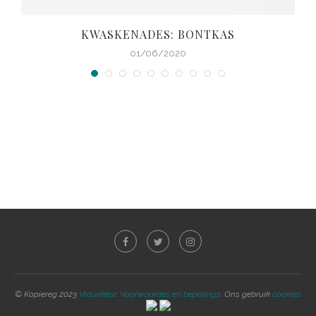
KWASKENADES: BONTKAS
01/06/2020
© Kopiereg 2023
Vrouekeur
.
Voorwaardes en bepalings.
Ons gebruik
cookies