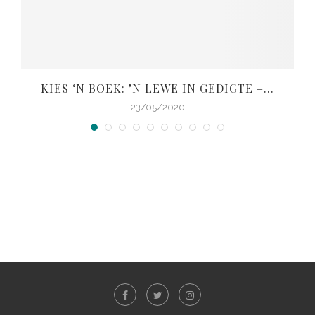
KIES ‘N BOEK: ’N LEWE IN GEDIGTE –...
V
23/05/2020