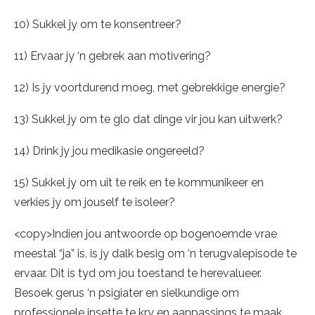
10) Sukkel jy om te konsentreer?
11) Ervaar jy ‘n gebrek aan motivering?
12) Is jy voortdurend moeg, met gebrekkige energie?
13) Sukkel jy om te glo dat dinge vir jou kan uitwerk?
14) Drink jy jou medikasie ongereeld?
15) Sukkel jy om uit te reik en te kommunikeer en
verkies jy om jouself te isoleer?
<copy>Indien jou antwoorde op bogenoemde vrae
meestal “ja” is, is jy dalk besig om ‘n terugvalepisode te
ervaar. Dit is tyd om jou toestand te herevalueer.
Besoek gerus ‘n psigiater en sielkundige om
professionele insette te kry en aanpassings te maak.