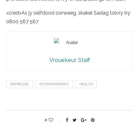
<cred>As jy selfdood oorweeg, skakel Sadag tolvry by
0800 567 567
Vrouekeur Staff
DEPRESSIE
ENTERTAINMENT
HEALTH
0