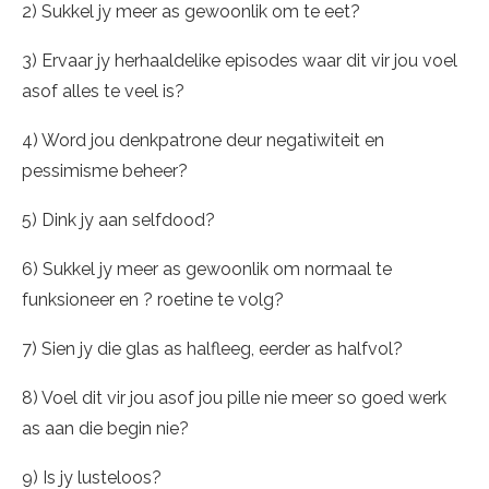
2) Sukkel jy meer as gewoonlik om te eet?
3) Ervaar jy herhaaldelike episodes waar dit vir jou voel
asof alles te veel is?
4) Word jou denkpatrone deur negatiwiteit en
pessimisme beheer?
5) Dink jy aan selfdood?
6) Sukkel jy meer as gewoonlik om normaal te
funksioneer en ? roetine te volg?
7) Sien jy die glas as halfleeg, eerder as halfvol?
8) Voel dit vir jou asof jou pille nie meer so goed werk
as aan die begin nie?
9) Is jy lusteloos?