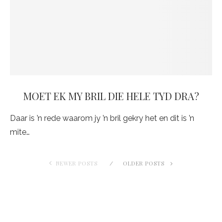
MOET EK MY BRIL DIE HELE TYD DRA?
Daar is ’n rede waarom jy ’n bril gekry het en dit is ’n
mite…
NEWER POSTS
OLDER POSTS