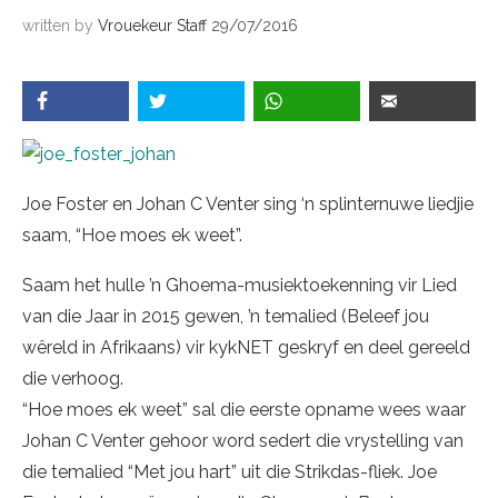
written by
Vrouekeur Staff
29/07/2016
Joe Foster en Johan C Venter sing ‘n splinternuwe liedjie
saam, “Hoe moes ek weet”.
Saam het hulle ’n Ghoema-musiektoekenning vir Lied
van die Jaar in 2015 gewen, ’n temalied (Beleef jou
wêreld in Afrikaans) vir kykNET geskryf en deel gereeld
die verhoog.
“Hoe moes ek weet” sal die eerste opname wees waar
Johan C Venter gehoor word sedert die vrystelling van
die temalied “Met jou hart” uit die Strikdas-fliek. Joe