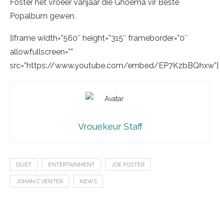
Foster het vroeër vanjaar die Ghoema vir Beste
Popalbum gewen.
[iframe width=”560″ height=”315″ frameborder=”0″
allowfullscreen=””
src=”https://www.youtube.com/embed/EP7KzbBQhxw”]
Vrouekeur Staff
DUET
ENTERTAINMENT
JOE FOSTER
JOHAN C VENTER
NEWS