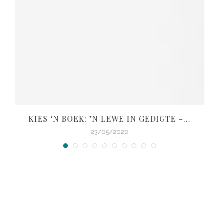
KIES ‘N BOEK: ’N LEWE IN GEDIGTE –...
V
23/05/2020