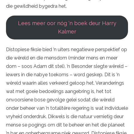
die gewildheid bygedra het.
Lees meer oor nóg ‘n boek deur Harry
Kalmer
Distopiese fiksie bied ’n uiters negatiewe perspektief op
die wêreld en die mensdom (minder mens en meer
dom – soos Adam dit stel). ’n Besonder slegte wêreld –
iewers in die nabye toekoms – word geskep. Dit is ’n
wêreld waarin alles verkeerd geloop het. Veranderings
wat met goeie bedoelings aangebring is, het tot
onvoorsiene bose gevolge gelei sodat die wêreld
onder beheer van ’n totalitêre regering is wat individuele
vryheid onderdruk. Dikwels is die natuur vernietig deur
mense se pogings om dit te beheer en het die planeet
’n bar en onherbergsame plek geword. Distopiese fiksie