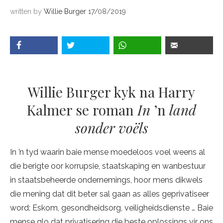
written by
Willie Burger
17/08/2019
Willie Burger kyk na Harry
Kalmer se roman
In
’n
land
sonder voëls
In ’n tyd waarin baie mense moedeloos voel weens al
die berigte oor korrupsie, staatskaping en wanbestuur
in staatsbeheerde ondernemings, hoor mens dikwels
die mening dat dit beter sal gaan as alles geprivatiseer
word: Eskom, gesondheidsorg, veiligheidsdienste … Baie
mense glo dat privatisering die beste oplossings vir ons