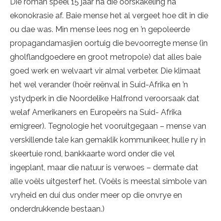
Die roman speel 15 jaar ná die oorskakeling na
ekonokrasie af. Baie mense het al vergeet hoe dit in die
ou dae was. Min mense lees nog en ’n gepoleerde
propagandamasjien oortuig die bevoorregte mense (in
gholflandgoedere en groot metropole) dat alles baie
goed werk en welvaart vir almal verbeter. Die klimaat
het wel verander (hoër reënval in Suid-Afrika en ’n
ystydperk in die Noordelike Halfrond veroorsaak dat
welaf Amerikaners en Europeërs na Suid- Afrika
emigreer). Tegnologie het vooruitgegaan – mense van
verskillende tale kan gemaklik kommunikeer, hulle ry in
skeertuie rond, bankkaarte word onder die vel
ingeplant, maar die natuur is verwoes – dermate dat
alle voëls uitgesterf het. (Voëls is meestal simbole van
vryheid en dui dus onder meer op die onvrye en
onderdrukkende bestaan.)