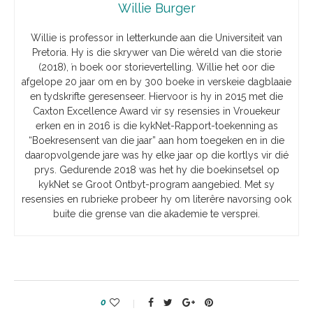
Willie Burger
Willie is professor in letterkunde aan die Universiteit van
Pretoria. Hy is die skrywer van Die wêreld van die storie
(2018), ŉ boek oor storievertelling. Willie het oor die
afgelope 20 jaar om en by 300 boeke in verskeie dagblaaie
en tydskrifte geresenseer. Hiervoor is hy in 2015 met die
Caxton Excellence Award vir sy resensies in Vrouekeur
erken en in 2016 is die kykNet-Rapport-toekenning as
“Boekresensent van die jaar” aan hom toegeken en in die
daaropvolgende jare was hy elke jaar op die kortlys vir dié
prys. Gedurende 2018 was het hy die boekinsetsel op
kykNet se Groot Ontbyt-program aangebied. Met sy
resensies en rubrieke probeer hy om literêre navorsing ook
buite die grense van die akademie te versprei.
0