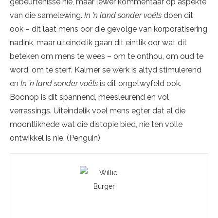
gebeurtenisse nie, maar lewer kommentaar op aspekte
van die samelewing.
In ’n land sonder voëls
doen dit
ook – dit laat mens oor die gevolge van korporatisering
nadink, maar uiteindelik gaan dit eintlik oor wat dit
beteken om mens te wees – om te onthou, om oud te
word, om te sterf. Kalmer se werk is altyd stimulerend
en
In ’n land sonder voëls
is dit ongetwyfeld ook.
Boonop is dit spannend, meesleurend en vol
verrassings. Uiteindelik voel mens egter dat al die
moontlikhede wat die distopie bied, nie ten volle
ontwikkel is nie. (Penguin)