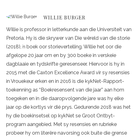
WILLIE BURGER
Willie is professor in letterkunde aan die Universiteit van
Pretoria. Hy is die skrywer van Die wêreld van die storie
(2018), ŉ boek oor storievertelling. Willie het oor die
afgelope 20 jaar om en by 300 boeke in verskeie
dagblaaie en tydskrifte geresenseer. Hiervoor is hy in
2015 met die Caxton Excellence Award vir sy resensies
in Vrouekeur erken en in 2016 is die kykNet-Rapport-
toekenning as “Boekresensent van die jaar” aan hom
toegeken en in die daaropvolgende jare was hy elke
jaar op die kortlys vir dié prys. Gedurende 2018 was het
hy die boekinsetsel op kykNet se Groot Ontbyt-
program aangebied. Met sy resensies en rubrieke
probeer hy om literêre navorsing ook buite die grense