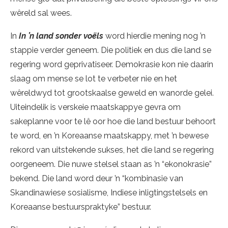
wêreld sal wees.
In
In ’n land sonder voëls
word hierdie mening nog ’n
stappie verder geneem. Die politiek en dus die land se
regering word geprivatiseer. Demokrasie kon nie daarin
slaag om mense se lot te verbeter nie en het
wêreldwyd tot grootskaalse geweld en wanorde gelei.
Uiteindelik is verskeie maatskappye gevra om
sakeplanne voor te lê oor hoe die land bestuur behoort
te word, en ’n Koreaanse maatskappy, met ’n bewese
rekord van uitstekende sukses, het die land se regering
oorgeneem. Die nuwe stelsel staan as ’n “ekonokrasie”
bekend. Die land word deur ’n “kombinasie van
Skandinawiese sosialisme, Indiese inligtingstelsels en
Koreaanse bestuurspraktyke” bestuur.