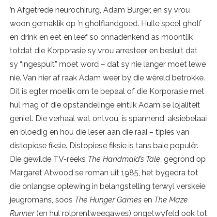
’n Afgetrede neurochirurg, Adam Burger, en sy vrou
woon gemaklik op ’n gholflandgoed. Hulle speel gholf
en drink en eet en leef so onnadenkend as moontlik
totdat die Korporasie sy vrou arresteer en besluit dat
sy “ingespuit” moet word – dat sy nie langer moet lewe
nie. Van hier af raak Adam weer by die wêreld betrokke.
Dit is egter moeilik om te bepaal of die Korporasie met
hul mag of die opstandelinge eintlik Adam se lojaliteit
geniet. Die verhaal wat ontvou, is spannend, aksiebelaai
en bloedig en hou die leser aan die raai – tipies van
distopiese fiksie. Distopiese fiksie is tans baie populêr.
Die gewilde TV-reeks
The Handmaid’s Tale
, gegrond op
Margaret Atwood se roman uit 1985, het bygedra tot
die onlangse oplewing in belangstelling terwyl verskeie
jeugromans, soos
The Hunger Games
en
The Maze
Runner
(en hul rolprentweegawes) ongetwyfeld ook tot