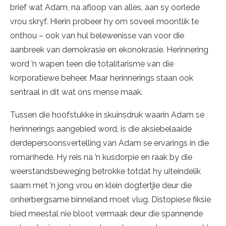
brief wat Adam, na afloop van alles, aan sy oorlede
vrou skryf. Hierin probeer hy om soveel moontlik te
onthou – ook van hul belewenisse van voor die
aanbreek van demokrasie en ekonokrasie. Herinnering
word ’n wapen teen die totalitarisme van die
korporatiewe beheer. Maar herinnerings staan ook
sentraal in dit wat ons mense maak.
Tussen die hoofstukke in skuinsdruk waarin Adam se
herinnerings aangebied word, is die aksiebelaaide
derdepersoonsvertelling van Adam se ervarings in die
romanhede. Hy reis na ’n kusdorpie en raak by die
weerstandsbeweging betrokke totdat hy uiteindelik
saam met ’n jong vrou en klein dogtertjie deur die
onherbergsame binneland moet vlug. Distopiese fiksie
bied meestal nie bloot vermaak deur die spannende