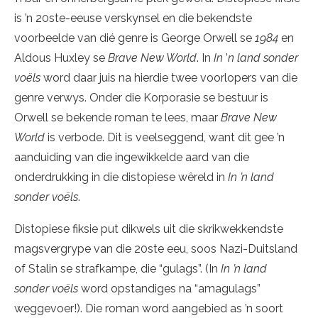
is ’n 20ste-eeuse verskynsel en die bekendste
voorbeelde van dié genre is George Orwell se
1984
en
Aldous Huxley se
Brave New World
. In
In
’
n land sonder
voëls
word daar juis na hierdie twee voorlopers van die
genre verwys. Onder die Korporasie se bestuur is
Orwell se bekende roman te lees, maar
Brave New
World
is verbode. Dit is veelseggend, want dit gee ’n
aanduiding van die ingewikkelde aard van die
onderdrukking in die distopiese wêreld in
In ’n land
sonder voëls
.
Distopiese fiksie put dikwels uit die skrikwekkendste
magsvergrype van die 20ste eeu, soos Nazi-Duitsland
of Stalin se strafkampe, die “gulags”. (In
In ’n land
sonder voëls
word opstandiges na “amagulags”
weggevoer!). Die roman word aangebied as ’n soort