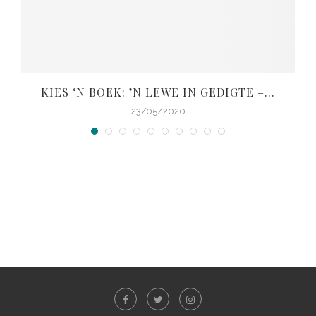
KIES ‘N BOEK: ’N LEWE IN GEDIGTE –...
V
23/05/2020