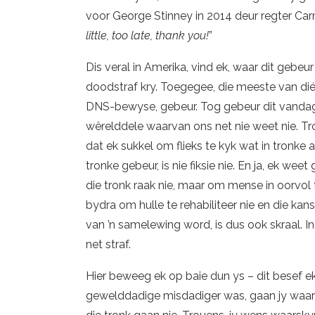
voor George Stinney in 2014 deur regter Carm
little, too late, thank you!
”
Dis veral in Amerika, vind ek, waar dit gebe
doodstraf kry. Toegegee, die meeste van dié 
DNS-bewyse, gebeur. Tog gebeur dit vandag 
wêrelddele waarvan ons net nie weet nie. Tro
dat ek sukkel om flieks te kyk wat in tronke
tronke gebeur, is nie fiksie nie. En ja, ek w
die tronk raak nie, maar om mense in oorvol
bydra om hulle te rehabiliteer nie en die kan
van ’n samelewing word, is dus ook skraal. In 
net straf.
Hier beweeg ek op baie dun ys – dit besef ek
gewelddadige misdadiger was, gaan jy waarsk