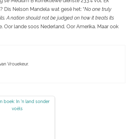
rg se Medium B korrektiewe dienste 233% vol. Ek
d? Dis Nelson Mandela wat gesê het: “
No one truly
ils. A nation should not be judged on how it treats its
aie. Oor lande soos Nederland. Oor Amerika. Maar ook
 van Vrouekeur.