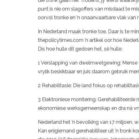
die tronk gaan nie. Trouens, jy wens waarsky
punt is nie om slagoffers van misdaad te mi
oorvol tronke en ’n onaanvaarbare vlak van 
In Nederland maak tronke toe. Daar is te mi
thepolicytimes.com ’n artikel oor hoe Nederl
Dis hoe hulle dit gedoen het, sê hulle:
1 Verslapping van dwelmwetgewing: Mense w
vrylik beskikbaar en juis daarom gebruik me
2 Rehabilitasie: Die land fokus op rehabilitasi
3 Elektroniese monitering: Gerehabiliteerde
ekonomiese werksgemeenskap en dra ná vryla
Nederland het ’n bevolking van 17 miljoen, w
Kan enigiemand gerehabiliteer uit ’n tronk kom 