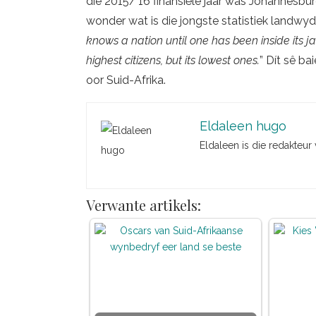
die 2015/’16 finansiële jaar was Johannesbu
wonder wat is die jongste statistiek landwy
knows a nation until one has been inside its ja
highest citizens, but its lowest ones.
” Dít sê b
oor Suid-Afrika.
Eldaleen hugo
Eldaleen is die redakteur
Verwante artikels: