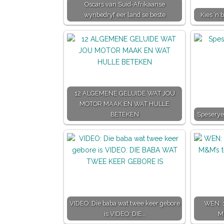
Oscars van Suid-Afrikaanse
wynbedryf eer land se beste
Kies ’n 
12 ALGEMENE GELUIDE WAT JOU
MOTOR MAAK EN WAT HULLE
BETEKEN
Speserye
VIDEO: Die baba wat twee keer gebore
WEN: 1
is VIDEO: DIE…
M