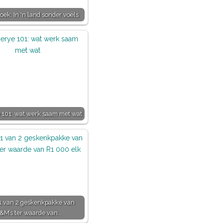
boek: In 'n land sonder voëls
 101: wat werk saam met wat
 van 2 geskenkpakke van
&M’s ter waarde van…