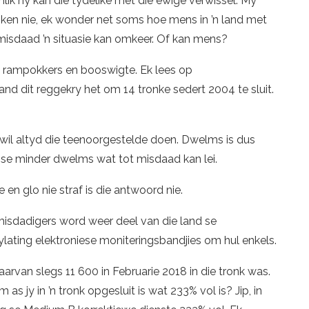
nlik hy kan die tydelike met die ewige verwissel. My
sken nie, ek wonder net soms hoe mens in ’n land met
misdaad ’n situasie kan omkeer. Of kan mens?
n rampokkers en booswigte. Ek lees op
and dit reggekry het om 14 tronke sedert 2004 te sluit.
il altyd die teenoorgestelde doen. Dwelms is dus
nse minder dwelms wat tot misdaad kan lei.
e en glo nie straf is die antwoord nie.
 misdadigers word weer deel van die land se
ting elektroniese moniteringsbandjies om hul enkels.
aarvan slegs 11 600 in Februarie 2018 in die tronk was.
as jy in ’n tronk opgesluit is wat 233% vol is? Jip, in