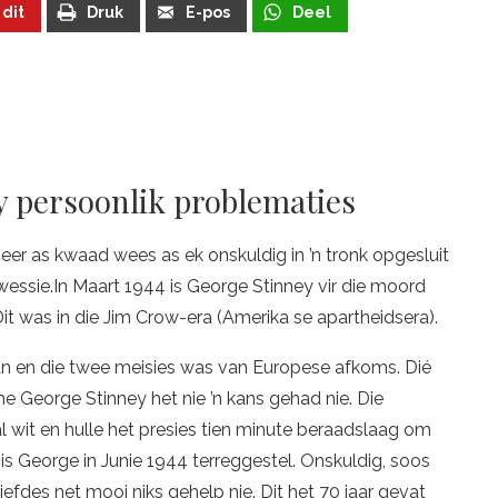
 dit
Druk
E-pos
Deel
my persoonlik problematies
eer as kwaad wees as ek onskuldig in ’n tronk opgesluit
e kwessie.In Maart 1944 is George Stinney vir die moord
it was in die Jim Crow-era (Amerika se apartheidsera).
 en die twee meisies was van Europese afkoms. Dié
me George Stinney het nie ’n kans gehad nie. Die
al wit en hulle het presies tien minute beraadslaag om
is George in Junie 1944 terreggestel. Onskuldig, soos
iefdes net mooi niks gehelp nie. Dit het 70 jaar gevat