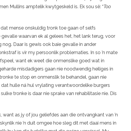
en Mullins amptelik kwytgeskeld is. Ek sou sê: “
Too
ur dat mense onskuldig tronk toe gaan of selfs
gevalle waarvan ek al gelees het, het lank terug, voor
nog. Daar is gewis ook baie gevalle in ander
nkstraf is vir my persoonlik problematies. In so ’n mate
 afspeel, want ek weet die onmenslike goed wat in
eet geharde misdadigers gaan nie noodwendig heiliges in
 tronke te stop en onmenslik te behandel, gaan nie
s dat hulle ná hul vrylating verantwoordelike burgers
sulke tronke is daar nie sprake van rehabilitasie nie. Dis
, want as jy of jou geliefdes aan die ontvangkant van ’n
ynlik nie ’n duit omgee hoe sleg dit met daai mens in