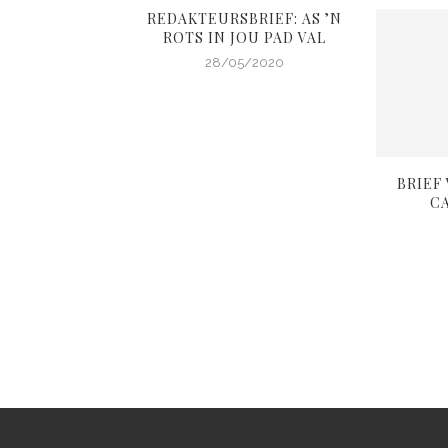
REDAKTEURSBRIEF: AS ’N
ROTS IN JOU PAD VAL
28/05/2020
RIEF: DÍS WAT
BRIEF
GS MAAK OF
C
EEK
2/2020