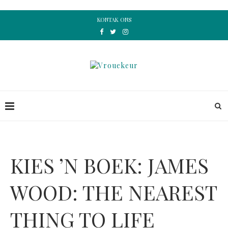
KONTAK ONS
KIES ʼN BOEK: JAMES W
OOD: THE NEAREST T
HING TO LIFE