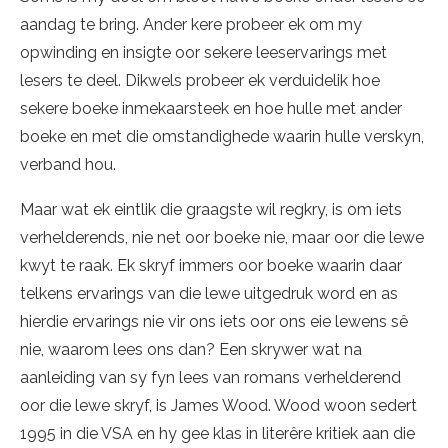
aandag te bring. Ander kere probeer ek om my
opwinding en insigte oor sekere leeservarings met
lesers te deel. Dikwels probeer ek verduidelik hoe
sekere boeke inmekaarsteek en hoe hulle met ander
boeke en met die omstandighede waarin hulle verskyn,
verband hou.
Maar wat ek eintlik die graagste wil regkry, is om iets
verhelderends, nie net oor boeke nie, maar oor die lewe
kwyt te raak. Ek skryf immers oor boeke waarin daar
telkens ervarings van die lewe uitgedruk word en as
hierdie ervarings nie vir ons iets oor ons eie lewens sê
nie, waarom lees ons dan? Een skrywer wat na
aanleiding van sy fyn lees van romans verhelderend
oor die lewe skryf, is James Wood. Wood woon sedert
1995 in die VSA en hy gee klas in literêre kritiek aan die