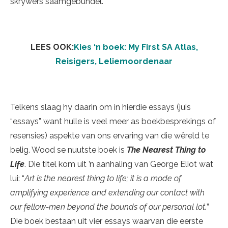
skrywers saamgebundel.
LEES OOK:
Kies ‘n boek: My First SA Atlas,
Reisigers, Leliemoordenaar
Telkens slaag hy daarin om in hierdie essays (juis
“essays” want hulle is veel meer as boekbesprekings of
resensies) aspekte van ons ervaring van die wêreld te
belig. Wood se nuutste boek is
The Nearest Thing to
Life
. Die titel kom uit ’n aanhaling van George Eliot wat
lui: “
Art is the nearest thing to life; it is a mode of
amplifying experience and extending our contact with
our fellow-men beyond the bounds of our personal lot.
”
Die boek bestaan uit vier essays waarvan die eerste