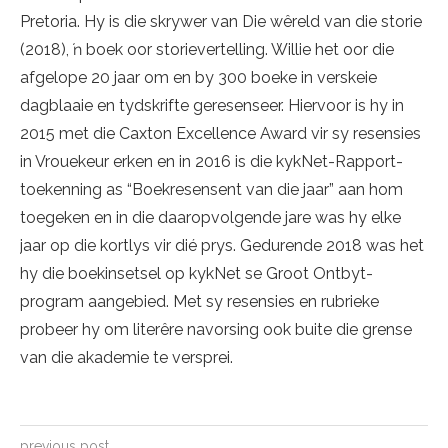
Pretoria. Hy is die skrywer van Die wêreld van die storie
(2018), ŉ boek oor storievertelling. Willie het oor die
afgelope 20 jaar om en by 300 boeke in verskeie
dagblaaie en tydskrifte geresenseer. Hiervoor is hy in
2015 met die Caxton Excellence Award vir sy resensies
in Vrouekeur erken en in 2016 is die kykNet-Rapport-
toekenning as “Boekresensent van die jaar” aan hom
toegeken en in die daaropvolgende jare was hy elke
jaar op die kortlys vir dié prys. Gedurende 2018 was het
hy die boekinsetsel op kykNet se Groot Ontbyt-
program aangebied. Met sy resensies en rubrieke
probeer hy om literêre navorsing ook buite die grense
van die akademie te versprei.
previous post