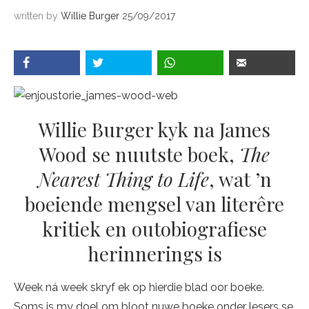
written by
Willie Burger
25/09/2017
Willie Burger kyk na James
Wood se nuutste boek,
The
Nearest Thing to Life
, wat ’n
boeiende mengsel van literêre
kritiek en outobiografiese
herinnerings is
Week ná week skryf ek op hierdie blad oor boeke.
Soms is my doel om bloot nuwe boeke onder lesers se