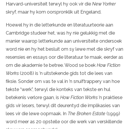
Harvard-universiteit terwyl hy ook vir die
New Yorker
skryf, maar hy kom oorspronklik uit Engeland.
Hoewel hy in die letterkunde en literatuurteorie aan
Cambridge studeer het, was hy nie gelukkig met die
manier waarop letterkunde aan universiteite ondersoek
word nie en hy het besluit om sy lewe met die skryf van
resensies en essays oor die literatuur te maak, eerder as
om die akademie te betree. Wood se boek
How Fiction
Works
(2008) is ’n uitstekende gids tot die lees van
fiksie. Sonder om vas te val in ’n snuiftrappery van hoe
tekste “werk”, terwyl die konteks van tekste en hul
betekenis verlore gaan, is
How Fiction Works
’n praktiese
gids vir lesers, terwyl dit deurentyd die implikasies van
lees vir die lewe oopmaak. In
The Broken Estate
(1999)
word meer as 20 opstelle oor die werk van verskillende