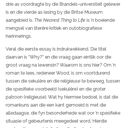
drie as voordragte by die Brandeis-universiteit gelewer
is en die vierde as lesing by die Britse Museum
aangebied is.
The Nearest Thing to Life
is ’n boeiende
mengsel van literêre kritiek en outobiografiese
herinnerings.
Veral die eerste essay is indrukwekkend. Die titel
daarvan is “Why?” en die vraag gaan eintlik oor die
groot vraag na lewensin? Waarom is ons hier? Om ’n
roman te lees, redeneer Wood, is om voortdurend
tussen die sekulêre en die religieuse te beweeg, tussen
die spesifieke voorbeeld (sekulêre) en die groter
patroon (religieuse). Wat hy hiermee bedoel, is dat die
romankuns aan die een kant gemoeid is met die
alledaagse, die fyn besonderhede wat oor ’n spesifieke
situasie of gebeurtenis meegedeel word. Hierdie