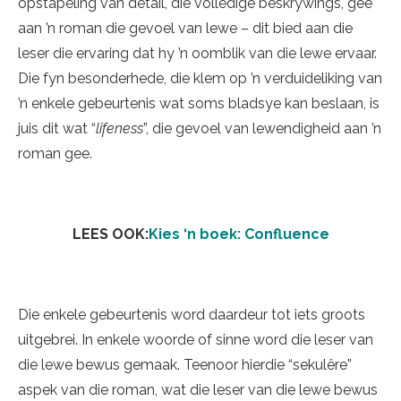
opstapeling van detail, die volledige beskrywings, gee
aan ’n roman die gevoel van lewe – dit bied aan die
leser die ervaring dat hy ’n oomblik van die lewe ervaar.
Die fyn besonderhede, die klem op ’n verduideliking van
’n enkele gebeurtenis wat soms bladsye kan beslaan, is
juis dit wat “
lifeness
”, die gevoel van lewendigheid aan ’n
roman gee.
LEES OOK:
Kies ‘n boek: Confluence
Die enkele gebeurtenis word daardeur tot iets groots
uitgebrei. In enkele woorde of sinne word die leser van
die lewe bewus gemaak. Teenoor hierdie “sekulêre”
aspek van die roman, wat die leser van die lewe bewus