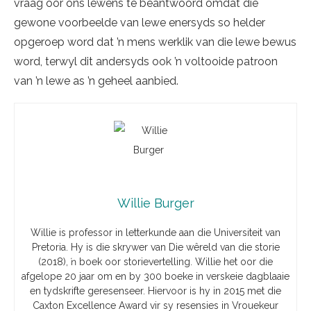
vraag oor ons lewens te beantwoord omdat die
gewone voorbeelde van lewe enersyds so helder
opgeroep word dat ’n mens werklik van die lewe bewus
word, terwyl dit andersyds ook ’n voltooide patroon
van ’n lewe as ’n geheel aanbied.
Willie Burger
Willie is professor in letterkunde aan die Universiteit van
Pretoria. Hy is die skrywer van Die wêreld van die storie
(2018), ŉ boek oor storievertelling. Willie het oor die
afgelope 20 jaar om en by 300 boeke in verskeie dagblaaie
en tydskrifte geresenseer. Hiervoor is hy in 2015 met die
Caxton Excellence Award vir sy resensies in Vrouekeur