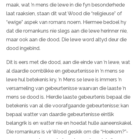
maak, wat ’n mens die lewe in die fyn besonderhede
laat raaksien, staan dit wat Wood die “religieuse” of
“ewige” aspek van romans noem. Hiermee bedoel hy
dat die romankuns nie slegs aan die lewe herinner nie,
maar ook aan die dood. Die lewe word altyd deur die
dood ingebind.
Dit is eers met die dood, aan die einde van ’n lewe, wat
al daardie oomblikke en gebeurtenisse in ’n mens se
lewe hul betekenis kry. ’n Mens se lewe is immers ’n
versameling van gebeurtenisse waarvan die laaste ’n
mens se dood is. Hierdie laaste gebeurtenis bepaal die
betekenis van al die voorafgaande gebeurtenisse; kan
bepaal watter van daardie gebeurtenisse eintlik
belangrik is en watter nie en hoedat hulle aaneenskakel.
Die romankuns is vir Wood geskik om die “Hoekom?”-