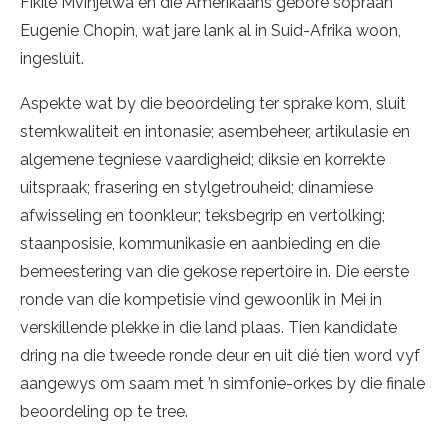
Fikile Mvinjelwa en die Amerikaans gebore sopraan
Eugenie Chopin, wat jare lank al in Suid-Afrika woon,
ingesluit.
Aspekte wat by die beoordeling ter sprake kom, sluit
stemkwaliteit en intonasie; asembeheer, artikulasie en
algemene tegniese vaardigheid; diksie en korrekte
uitspraak; frasering en stylgetrouheid; dinamiese
afwisseling en toonkleur; teksbegrip en vertolking;
staanposisie, kommunikasie en aanbieding en die
bemeestering van die gekose repertoire in. Die eerste
ronde van die kompetisie vind gewoonlik in Mei in
verskillende plekke in die land plaas. Tien kandidate
dring na die tweede ronde deur en uit dié tien word vyf
aangewys om saam met ’n simfonie-orkes by die finale
beoordeling op te tree.