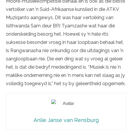
Moore-musiekkompetisie behaal en is ook as die beste
vertolker van ’n Suid-Afrikaanse kunslied in die ATKV
Muziqanto aangewys. Dit was haar vertolking van
Isithwanda Sam deur BPJ Tyamzashe wat haar dié
onderskeiding besorg het. Hoewel sy ’n hele rits
suksesse besonder vroeg in haar loopbaan behaal het,
is Rangwanasha nie onkundig oor die uitdagings van ’n
sangloopbaan nie. Die een ding wat sy vroeg al geleer
het, is dat die bedryf mededingend is. “Musiek is nie ’n
maklike onderneming nie en ’n mens kan net slaag as jy
volledig toegewyd is,” het sy by geleentheid opgemerk.
Anlie Janse van Rensburg