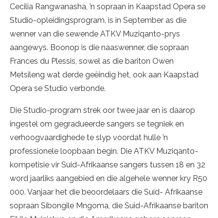
Cecilia Rangwanasha, ’n sopraan in Kaapstad Opera se
Studio-opleidingsprogram, is in September as die
wenner van die sewende ATKV Muziqanto-prys
aangewys. Boonop is die naaswenner, die sopraan
Frances du Plessis, sowel as die bariton Owen
Metsileng wat derde geëindig het, ook aan Kaapstad
Opera se Studio verbonde.
Die Studio-program strek oor twee jaar en is daarop
ingestel om gegradueerde sangers se tegniek en
verhoogvaardighede te slyp voordat hulle ’n
professionele loopbaan begin. Die ATKV Muziqanto-
kompetisie vir Suid-Afrikaanse sangers tussen 18 en 32
word jaarliks aangebied en die algehele wenner kry R50
000. Vanjaar het die beoordelaars die Suid- Afrikaanse
sopraan Sibongile Mngoma, die Suid-Afrikaanse bariton