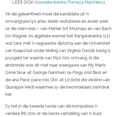
LEES OOK:
klassieke klanke: Pumeza Matshikiza
Vir dié geleentheid moet die kandidate uit ’n
omvangryke lys arias, lieder, resitatiewe en ander werk
vir die stem kies – van Mahler tot Khumalo en van Bach
tot Wagner. As algehele wenner het Rangwanasha (23)
wat tans met ’n nagraadse diploma aan die Universiteit
van Kaapstad onder leiding van Virginia Davids besig is,
prysgeld ter waarde van R50 000 ontvang. In die
eindronde was dit met haar weergawe van My Man’s
Gone Now uit George Gershwin se
Porgy and Bess
en
die aria Pace, pace mio Dio! uit
La forza del destino
van
Giuseppe Verdi waarmee sy die beoordelaars beïndruk
het.
Sy het in die tweede ronde van die kompetisie ’n
verdere R6 000 vir die beste vertolking van ’n Suid-