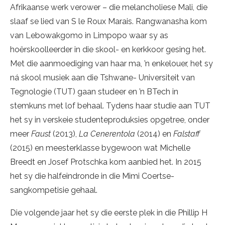
Afrikaanse werk verower – die melancholiese Mali, die
slaaf se lied van S le Roux Marais. Rangwanasha kom
van Lebowakgomo in Limpopo waar sy as
hoërskoolleerder in die skool- en kerkkoor gesing het.
Met die aanmoediging van haar ma, ’n enkelouer, het sy
ná skool musiek aan die Tshwane- Universiteit van
Tegnologie (TUT) gaan studeer en ’n BTech in
stemkuns met lof behaal. Tydens haar studie aan TUT
het sy in verskeie studenteproduksies opgetree, onder
meer
Faust
(2013),
La Cenerentola
(2014) en
Falstaff
(2015) en meesterklasse bygewoon wat Michelle
Breedt en Josef Protschka kom aanbied het. In 2015
het sy die halfeindronde in die Mimi Coertse-
sangkompetisie gehaal.
Die volgende jaar het sy die eerste plek in die Phillip H