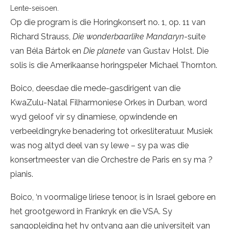
Lente-seisoen.
Op die program is die Horingkonsert no. 1, op. 11 van
Richard Strauss,
Die wonderbaarlike Mandaryn
-suite
van Béla Bártok en
Die planete
van Gustav Holst. Die
solis is die Amerikaanse horingspeler Michael Thornton.
Boico, deesdae die mede-gasdirigent van die
KwaZulu-Natal Filharmoniese Orkes in Durban, word
wyd geloof vir sy dinamiese, opwindende en
verbeeldingryke benadering tot orkesliteratuur. Musiek
was nog altyd deel van sy lewe – sy pa was die
konsertmeester van die Orchestre de Paris en sy ma ?
pianis.
Boico, ‘n voormalige liriese tenoor, is in Israel gebore en
het grootgeword in Frankryk en die VSA. Sy
sangopleiding het hy ontvang aan die universiteit van