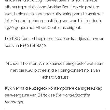
einde van die oorlog. Hoewel daar in 1918 ‘n private
uitvoering met die jong Andrian Boult op die podium
was, is die eerste openbare uitvoering van dié werk wat
later ‘n groot gehoorgunsteling sou word, in Londen in
1920 gegee met Albert Coates as dirigent.
Dié KSO-konsert begin om 20:00 en kaartjies daarvoor
kos van R150 tot R230.
Michael Thornton, Amerikaanse horingspeler wat saam
met die KSO optree in die Horingkonsert no. 1 van
Richard Strauss.
Kyk hier na die Szeged- kontemporêre dansgeselskap
se weergawe van Bártok se
Die wonderbaarlike
Mandaryn
.