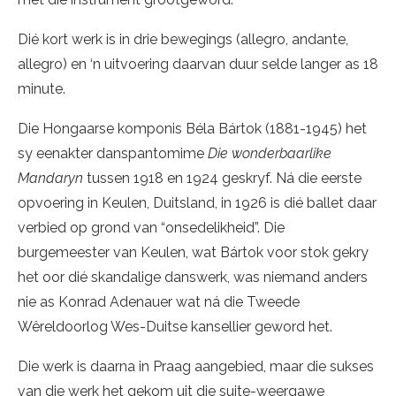
Dié kort werk is in drie bewegings (allegro, andante,
allegro) en ‘n uitvoering daarvan duur selde langer as 18
minute.
Die Hongaarse komponis Béla Bártok (1881-1945) het
sy eenakter danspantomime
Die wonderbaarlike
Mandaryn
tussen 1918 en 1924 geskryf. Ná die eerste
opvoering in Keulen, Duitsland, in 1926 is dié ballet daar
verbied op grond van “onsedelikheid”. Die
burgemeester van Keulen, wat Bártok voor stok gekry
het oor dié skandalige danswerk, was niemand anders
nie as Konrad Adenauer wat ná die Tweede
Wêreldoorlog Wes-Duitse kansellier geword het.
Die werk is daarna in Praag aangebied, maar die sukses
van die werk het gekom uit die suite-weergawe