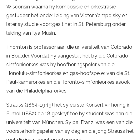
Wisconsin waarna hy komposisie en orkestrasie
gestudeer het onder leiding van Victor Yampolsky en
later sy studie voortgesit het in St. Petersburg onder
leiding van Ilya Musin.
Thornton is professor aan die universiteit van Colorado
in Boulder. Voordat hy aangesluit het by die Colorado-
simfonieorkes was hy hoofhoringspeler van die
Honolulu-simfonieorkes en gas-hoofspeler van die St.
Paul-kamerorkes en die Toronto-simfonieorkes asook
van die Philadelphia-orkes.
Strauss (1864-1949) het sy eerste Konsert vir horing in
E-mol (1882) op 18 geskryf toe hy student was aan die
universiteit van München. Sy pa, Franz, was een van die
voorste horingspeler van sy dag en die jong Strauss het
met dié instrument grootgeword.