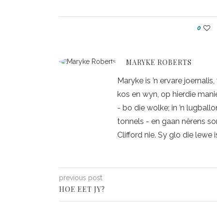
0
MARYKE ROBERTS
Maryke is ’n ervare joernalis,
kos en wyn, op hierdie manie
- bo die wolke; in ’n lugball
tonnels - en gaan nêrens so
Clifford nie. Sy glo die lewe i
previous post
HOE EET JY?