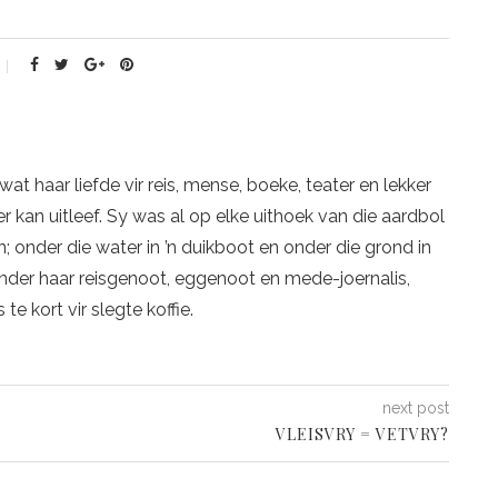
 wat haar liefde vir reis, mense, boeke, teater en lekker
r kan uitleef. Sy was al op elke uithoek van die aardbol
on; onder die water in ’n duikboot en onder die grond in
nder haar reisgenoot, eggenoot en mede-joernalis,
s te kort vir slegte koffie.
next post
VLEISVRY = VETVRY?