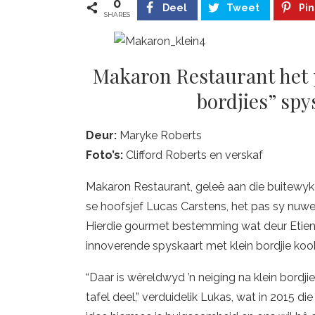
0
Deel
Tweet
Pin
SHARES
Makaron Restaurant het p
bordjies” sp
Deur:
Maryke Roberts
Foto
’s:
Clifford Roberts en verskaf
Makaron Restaurant, geleë aan die buitewyk
se hoofsjef Lucas Carstens, het pas sy nuwe 
Hierdie gourmet bestemming wat deur Etien
innoverende spyskaart met klein bordjie koo
“Daar is wêreldwyd ’n neiging na klein bordj
tafel deel,” verduidelik Lukas, wat in 2015 