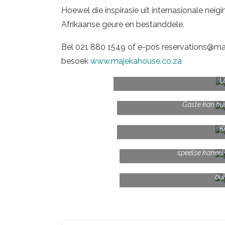
Hoewel die inspirasie uit internasionale neigin
Afrikaanse geure en bestanddele.
Bel 021 880 1549 of e-pos
reservations@ma
besoek
www.majekahouse.co.za
L
Gaste kan hul 
Die pragtige Makaron Restauran
K
’n Oorspronklike melktertresep v
speelse kaneel-
Die restaurant het kuierplek bi
bui