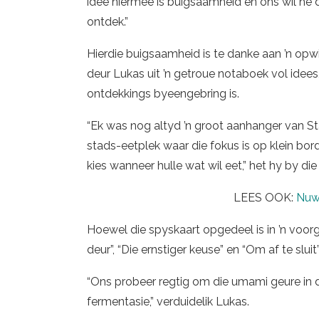
idee hiermee is buigsaamheid en ons wil hê d
ontdek.”
Hierdie buigsaamheid is te danke aan ’n op
deur Lukas uit ’n getroue notaboek vol idees
ontdekkings byeengebring is.
“Ek was nog altyd ’n groot aanhanger van Stat
stads-eetplek waar die fokus is op klein bor
kies wanneer hulle wat wil eet,” het hy by die
LEES OOK:
Nuwe
Hoewel die spyskaart opgedeel is in ’n voor
deur”, “Die ernstiger keuse” en “Om af te sluit
“Ons probeer regtig om die umami geure in die
fermentasie,” verduidelik Lukas.