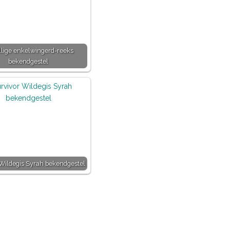
llige enkelwingerd-reeks
bekendgestel
Wildegis Syrah bekendgestel