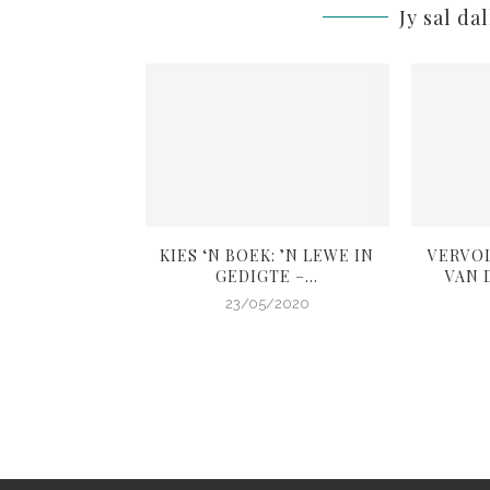
Jy sal da
L: ANDER SE
KIES ‘N BOEK: ’N LEWE IN
VERVO
OIGOED
GEDIGTE –...
VAN D
4/2020
23/05/2020