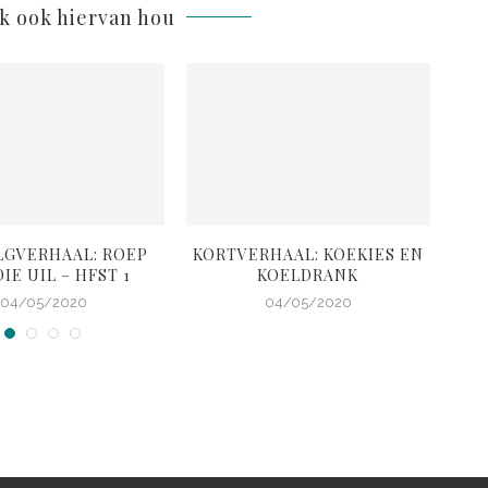
lk ook hiervan hou
LGVERHAAL: ROEP
KORTVERHAAL: KOEKIES EN
K
IE UIL – HFST 1
KOELDRANK
G
04/05/2020
04/05/2020