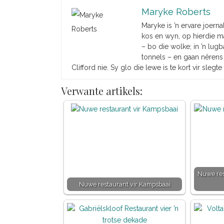
Maryke Roberts
Maryke is ’n ervare joernal
kos en wyn, op hierdie ma
– bo die wolke; in ’n lug
tonnels – en gaan nêrens
Clifford nie. Sy glo die lewe is te kort vir slegte 
Verwante artikels:
Nuwe res
Nuwe restaurant vir Kampsbaai