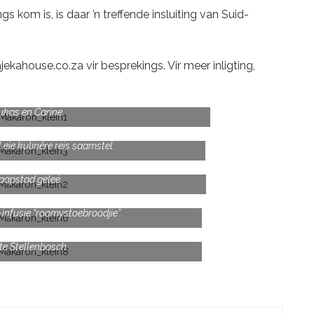
gs kom is, is daar ’n treffende insluiting van Suid-
jekahouse.co.za
vir besprekings. Vir meer inligting,
ukas en Carine
eie kulinêre reis saamstel.
t is in die Majeka House boetiekhotel buite
aapstad geleë.
an C. Louis Leipoldt was die inspirasie vir ’n
infusie “roomystoebroodjie”.
nne en buite, omring deur die pragtige berge
te Stellenbosch.