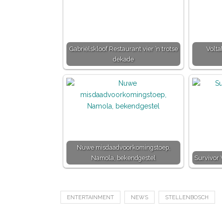
Gabriëlskloof Restaurant vier ’n trotse
Volta
dekade
Nuwe misdaadvoorkomingstoep,
Namola, bekendgestel
Survivor 
ENTERTAINMENT
NEWS
STELLENBOSCH