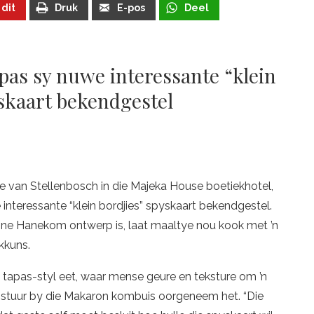
 dit
Druk
E-pos
Deel
as sy nuwe interessante “klein
yskaart bekendgestel
e van Stellenbosch in die Majeka House boetiekhotel,
interessante “klein bordjies” spyskaart bekendgestel.
ne Hanekom ontwerp is, laat maaltye nou kook met ’n
kkuns.
ie tapas-styl eet, waar mense geure en teksture om ’n
die stuur by die Makaron kombuis oorgeneem het. “Die