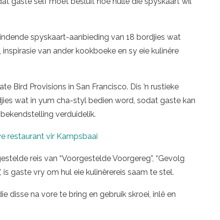
at gaste self moet besluit hoe hulle die spyskaart wil
windende spyskaart-aanbieding van 18 bordjies wat
, inspirasie van ander kookboeke en sy eie kulinêre
e Bird Provisions in San Francisco. Dis ’n rustieke
djies wat in yum cha-styl bedien word, sodat gaste kan
 bekendstelling verduidelik.
 restaurant vir Kampsbaai
gestelde reis van “Voorgestelde Voorgereg”, “Gevolg
”, is gaste vry om hul eie kulinêrereis saam te stel.
 disse na vore te bring en gebruik skroei, inlê en