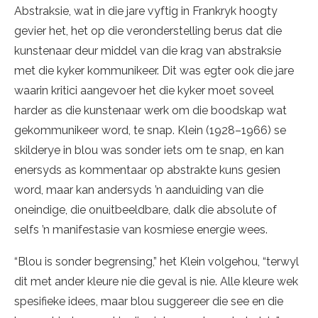
Abstraksie, wat in die jare vyftig in Frankryk hoogty
gevier het, het op die veronderstelling berus dat die
kunstenaar deur middel van die krag van abstraksie
met die kyker kommunikeer. Dit was egter ook die jare
waarin kritici aangevoer het die kyker moet soveel
harder as die kunstenaar werk om die boodskap wat
gekommunikeer word, te snap. Klein (1928–1966) se
skilderye in blou was sonder iets om te snap, en kan
enersyds as kommentaar op abstrakte kuns gesien
word, maar kan andersyds ’n aanduiding van die
oneindige, die onuitbeeldbare, dalk die absolute of
selfs ’n manifestasie van kosmiese energie wees.
“Blou is sonder begrensing,” het Klein volgehou, “terwyl
dit met ander kleure nie die geval is nie. Alle kleure wek
spesifieke idees, maar blou suggereer die see en die