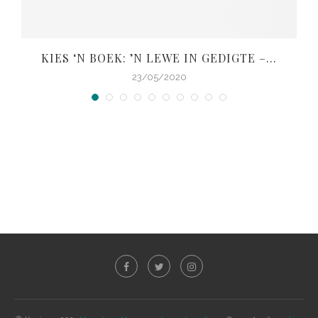
KIES ‘N BOEK: ’N LEWE IN GEDIGTE –...
V
23/05/2020