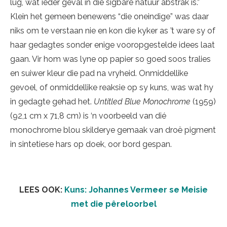
lug, wat ieder geval in die sigbare natuur abstrak is.”
Klein het gemeen benewens “die oneindige” was daar
niks om te verstaan nie en kon die kyker as ’t ware sy of
haar gedagtes sonder enige vooropgestelde idees laat
gaan. Vir hom was lyne op papier so goed soos tralies
en suiwer kleur die pad na vryheid. Onmiddellike
gevoel, of onmiddellike reaksie op sy kuns, was wat hy
in gedagte gehad het.
Untitled Blue Monochrome
(1959)
(92,1 cm x 71,8 cm) is ‘n voorbeeld van dié
monochrome blou skilderye gemaak van droë pigment
in sintetiese hars op doek, oor bord gespan.
LEES OOK:
Kuns: Johannes Vermeer se Meisie
met die pêreloorbel