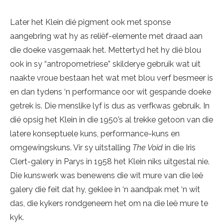
Later het Klein dié pigment ook met sponse
aangebring wat hy as reliëf-elemente met draad aan
die doeke vasgemaak het. Mettertyd het hy dié blou
ook in sy “antropometriese” skilderye gebruik wat uit
naakte vroue bestaan het wat met blou verf besmeer is
en dan tydens ‘n performance oor wit gespande doeke
getrek is. Die menslike lyf is dus as verfkwas gebruik. In
dié opsig het Klein in die 1950’s al trekke getoon van die
latere konseptuele kuns, performance-kuns en
omgewingskuns. Vir sy uitstalling
The Void
in die Iris
Clert-galery in Parys in 1958 het Klein niks uitgestal nie.
Die kunswerk was benewens die wit mure van die leë
galery die feit dat hy, geklee in ‘n aandpak met ‘n wit
das, die kykers rondgeneem het om na die leë mure te
kyk.