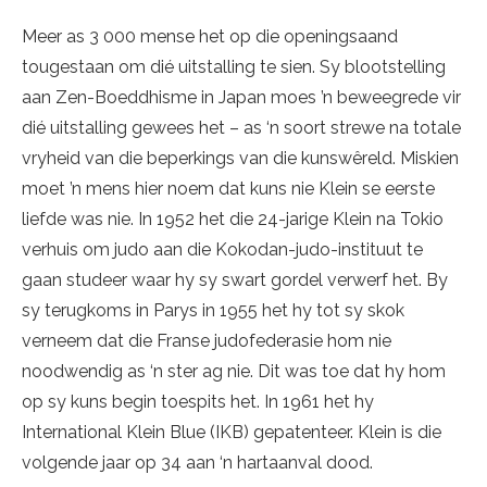
Meer as 3 000 mense het op die openingsaand
tougestaan om dié uitstalling te sien. Sy blootstelling
aan Zen-Boeddhisme in Japan moes ’n beweegrede vir
dié uitstalling gewees het – as ‘n soort strewe na totale
vryheid van die beperkings van die kunswêreld. Miskien
moet ’n mens hier noem dat kuns nie Klein se eerste
liefde was nie. In 1952 het die 24-jarige Klein na Tokio
verhuis om judo aan die Kokodan-judo-instituut te
gaan studeer waar hy sy swart gordel verwerf het. By
sy terugkoms in Parys in 1955 het hy tot sy skok
verneem dat die Franse judofederasie hom nie
noodwendig as ‘n ster ag nie. Dit was toe dat hy hom
op sy kuns begin toespits het. In 1961 het hy
International Klein Blue (IKB) gepatenteer. Klein is die
volgende jaar op 34 aan ‘n hartaanval dood.
Yves Klein en ’n model tydens ’n performance van