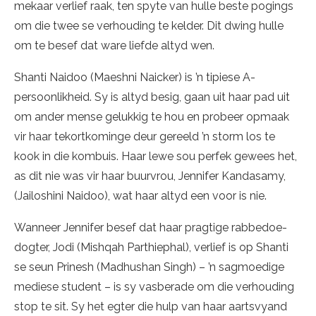
mekaar verlief raak, ten spyte van hulle beste pogings
om die twee se verhouding te kelder. Dit dwing hulle
om te besef dat ware liefde altyd wen.
Shanti Naidoo (Maeshni Naicker) is ’n tipiese A-
persoonlikheid. Sy is altyd besig, gaan uit haar pad uit
om ander mense gelukkig te hou en probeer opmaak
vir haar tekortkominge deur gereeld ’n storm los te
kook in die kombuis. Haar lewe sou perfek gewees het,
as dit nie was vir haar buurvrou, Jennifer Kandasamy,
(Jailoshini Naidoo), wat haar altyd een voor is nie.
Wanneer Jennifer besef dat haar pragtige rabbedoe-
dogter, Jodi (Mishqah Parthiephal), verlief is op Shanti
se seun Prinesh (Madhushan Singh) – ’n sagmoedige
mediese student – is sy vasberade om die verhouding
stop te sit. Sy het egter die hulp van haar aartsvyand