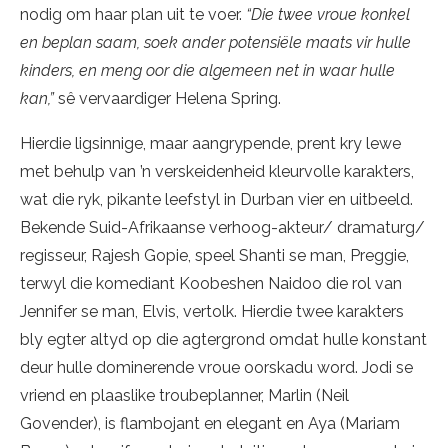
nodig om haar plan uit te voer.
“Die twee vroue konkel
en beplan saam, soek ander potensiële maats vir hulle
kinders, en meng oor die algemeen net in waar hulle
kan,”
sê vervaardiger Helena Spring.
Hierdie ligsinnige, maar aangrypende, prent kry lewe
met behulp van ’n verskeidenheid kleurvolle karakters,
wat die ryk, pikante leefstyl in Durban vier en uitbeeld.
Bekende Suid-Afrikaanse verhoog-akteur/ dramaturg/
regisseur, Rajesh Gopie, speel Shanti se man, Preggie,
terwyl die komediant Koobeshen Naidoo die rol van
Jennifer se man, Elvis, vertolk. Hierdie twee karakters
bly egter altyd op die agtergrond omdat hulle konstant
deur hulle dominerende vroue oorskadu word. Jodi se
vriend en plaaslike troubeplanner, Marlin (Neil
Govender), is flambojant en elegant en Aya (Mariam