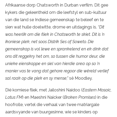
Afrikaanse dorp Chatsworth in Durban verfilm. Dit gee
kykers die geleentheid om die leefstyl en sub-kultuur
van die Iand se Indiese gemeenskap te beleef en te
sien wat hulle doelwitte, drome en uitdagings is.
“Dit
was heerlik om die fliek in Chatsworth te skiet. Dit is ’n
ikoniese plek, net soos Distrik Ses of Soweto. Die
gemeenskap is vol lewe en sprankelend en ek dink dat
ons dit reggekry het om, so tussen die humor deur, die
unieke eienskappe en siel van hierdie area op so ’n
manier vas te vang dat gehore regoor die wêreld verlief
sal raak op die plek en sy mense,”
sê Moodley.
Dié komiese fliek, met Jailoshini Naidoo (
Eastern Mosaic,
Lotus FM
) en Maeshni Naicker (
Broken Promises
) in die
hoofrolle, vertel die verhaal van twee matriargale
aardsvyande van buurgesinne, wie se kinders op