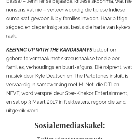
Bassa) – Jennifer se bejaarde, kritiese skoonma, wat nie
nonsens vat nie – verteenwoordig die tipiese Indiese
ouma wat gewoonlik by families inwoon. Haar pittige
sêgoed en dieper insigte sal beslis die harte van kykers
raak.
KEEPING UP WITH THE KANDASAMYS
beloof om
gehore te vermaak met skreeusnaakse tonele oor
families, verhoudings en buurt-afguns. Dié rolprent, wat
musiek deur Kyle Deutsch en The Parlotones insluit, is
vervaardig in samewerking met M-Net, die DTI en
NFVF, word versprei deur Ster-Kinekor Entertainment,
en sal op 3 Maart 2017 in fliekteaters, regoor die land,
uitgereik word.
Sosialemediaskakel: