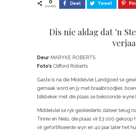
0
Deel
Tweet
Pin
SHARES
Dis nie aldag dat ’n S
verjaa
Deur
MARYKE ROBERTS
Foto’s
Clifford Roberts
Gaste is na die Middelvlei Landgoed se gewi
gemaak word en jy met braaibroodjies, boere
blikbeker, met die plaas se bekroonde wyne k
Middelvlei se ryk geskiedenis dateer terug 
Tinnie en Niels, die plaas vir £3 000 gekoop h
vir gefortifiseerde wyn en 40 jaar later het h