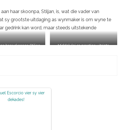
aan haar skoonpa, Stiljan, is, wat die vader van
 dat sy grootste uitdaging as wynmaker is om wyne te
ar gedrink kan word, maar steeds uitstekende
en haar skoonpa Stiljan
Middelvlei se pragtige uitsigte