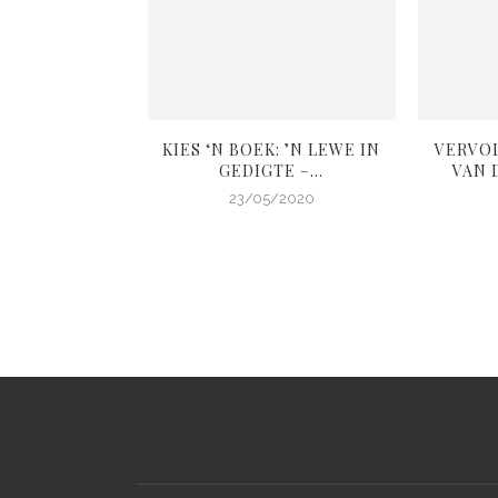
L: ANDER SE
KIES ‘N BOEK: ’N LEWE IN
VERVO
OIGOED
GEDIGTE –...
VAN D
4/2020
23/05/2020