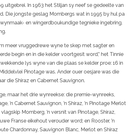
9 uitgebrei. In 1963 het Stiljan sy neef se gedeelte van
rd. Die jongste geslag Mombergs wat in 1995 by hul pa
 wynmaak- en wingerdboukundige tegnieke ingebring.
ng.
 om meer vruggedrewe wyne te skep met sagter en
erde begin en in die kelder voortgesit word,” het Tinnie
ukwekkende lys wyne van die plaas se kelder proe: 16 in
 Middelvlei Pinotage was. Ander ouer oesjare was die
aar die Shiraz en Cabernet Sauvignon.
age, maar het drie wynreekse: die premie-wynreeks,
age, ’n Cabernet Sauvignon, ’n Shiraz, ’n Pinotage Merlot
vlagskip Momberg, ’n versnit van Pinotage, Shiraz,
nuwe Franse eikehout verouder word; en Rooster, ’n
houte Chardonnay, Sauvignon Blanc, Merlot en Shiraz