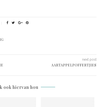
RG
next post
ME
AARTAPPELPOFFERTJIES
lk ook hiervan hou