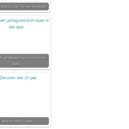
corcio vier sy vier dekades!
t Landgoed kom kuier in die
stad
Decorex vier 20 jaar