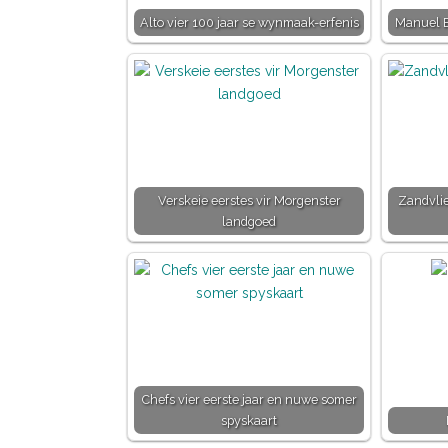
Alto vier 100 jaar se wynmaak-erfenis
Manuel Es
Verskeie eerstes vir Morgenster
Zandvlie
landgoed
Chefs vier eerste jaar en nuwe somer
spyskaart