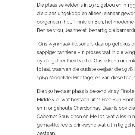
Die plaas se kelder is in 1941 gebou en in 199
die plaas uitgekoop en alleen-eienaar gewo
oorgeneem het, Tinnie en Ben, het moderne
Ben se vrou, Jeanneret, behartig die bemarki
“Ons wynmaak-filosofie is daarop gefokus
sappiger tanniene – ’n proses wat in die wing
by die geleentheid vertel. Gaste kon ’n indr
totaal, waarvan die oudste oesjaar die 1978
1989 Middelvlei Pinotage; en van dieselfde j
Die 130 hektaar plaas is bekend vir sy Pinot
Middelvlei, wat bestaan uit ’n Free Run Pinot
en ’n ongehoute Chardonnay. Daar is ook die 
Cabernet Sauvignon en Merlot, wat alles in 
gemaklike reeks drinkwyne wat uit ’n lig ge
bestaan.