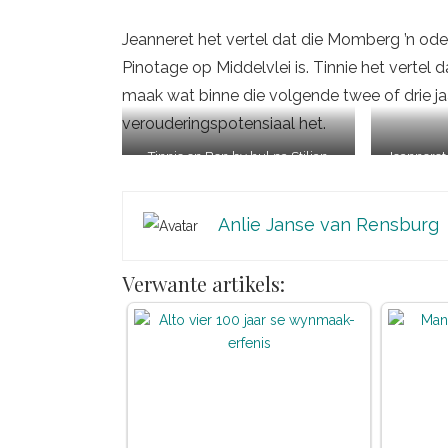
Jeanneret het vertel dat die Momberg ’n ode 
Pinotage op Middelvlei is. Tinnie het vertel
maak wat binne die volgende twee of drie ja
verouderingspotensiaal het.
Tinnie en Ben by hul pa Stiljan
Jeanneret 
Anlie Janse van Rensburg
Verwante artikels: