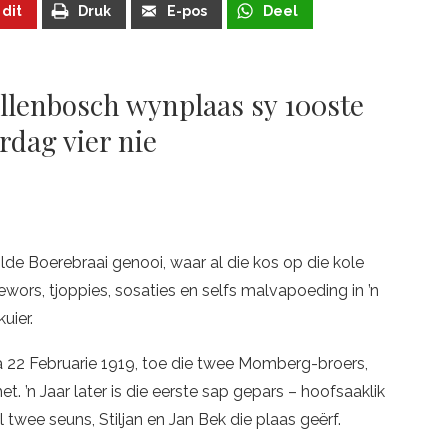
 dit
Druk
E-pos
Deel
tellenbosch wynplaas sy 100ste
rdag vier nie
lde Boerebraai genooi, waar al die kos op die kole
wors, tjoppies, sosaties en selfs malvapoeding in ’n
uier.
na 22 Februarie 1919, toe die twee Momberg-broers,
et. ’n Jaar later is die eerste sap gepars – hoofsaaklik
ul twee seuns, Stiljan en Jan Bek die plaas geërf.