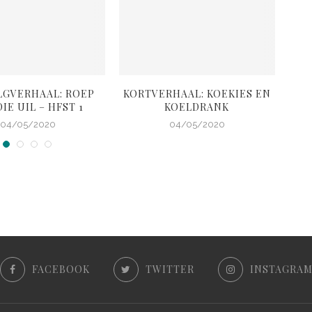
LGVERHAAL: ROEP
KORTVERHAAL: KOEKIES EN
K
IE UIL – HFST 1
KOELDRANK
G
04/05/2020
04/05/2020
FACEBOOK
TWITTER
INSTAGRA