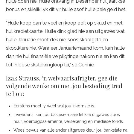
hulle doen nie. Hulle ontvang in Desember hul jaarlikse
bonus en skielik lyk dit vir hulle asof hulle baie geld het.
“Hulle koop dan te veel en koop ook op skuld en met
hul kredietkaarte. Hulle dink glad nie aan uitgawes wat
hulle Januarie moet dek nie, soos skoolgeld en
skoolklere nie. Wanneer Januariemaand kom, kan hulle
dan nie hul finansiële verpligtinge nakom nie en kan dit
tot ‘n bose skuldkringloop lei,” sê Connie.
Izak Strauss, ‘n welvaartsafrigter, gee die
volgende wenke om met jou besteding tred
te hou:
Eerstens moet jy weet wat jou inkomste is.
Tweedens, ken jou basiese maandelikse uitgawes soos
huur, voertuigpaaiemente, versekering en mediese fonds.
Wees bewus van alle ander uitgawes deur jou bankstate na