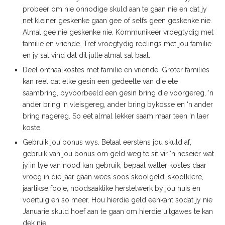
probeer om nie onnodige skuld aan te gaan nie en dat jy
net kleiner geskenke gaan gee of selfs geen geskenke nie.
Almal gee nie geskenke nie. Kommunikeer vroegtydig met
familie en vriende. Tref vroegtydig reëlings met jou familie
en jy sal vind dat dit julle almal sal baat.
Deel onthaalkostes met familie en vriende. Groter families
kan reël dat elke gesin een gedeelte van die ete
saambring, byvoorbeeld een gesin bring die voorgereg, ‘n
ander bring ‘n vleisgereg, ander bring bykosse en ‘n ander
bring nagereg. So eet almal lekker saam maar teen ‘n laer
koste.
Gebruik jou bonus wys. Betaal eerstens jou skuld af,
gebruik van jou bonus om geld weg te sit vir ‘n neseier wat
jy in tye van nood kan gebruik, bepaal watter kostes daar
vroeg in die jaar gaan wees soos skoolgeld, skoolklere,
jaarlikse fooie, noodsaaklike herstelwerk by jou huis en
voertuig en so meer. Hou hierdie geld eenkant sodat jy nie
Januarie skuld hoef aan te gaan om hierdie uitgawes te kan
dek nie.