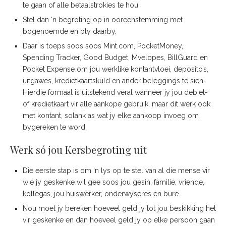
te gaan of alle betaalstrokies te hou.
Stel dan ‘n begroting op in ooreenstemming met
bogenoemde en bly daarby.
Daar is toeps soos soos Mint.com, PocketMoney,
Spending Tracker, Good Budget, Mvelopes, BillGuard en
Pocket Expense om jou werklike kontantvloei, deposito’s,
uitgawes, kredietkaartskuld en ander beleggings te sien.
Hierdie formaat is uitstekend veral wanneer jy jou debiet-
of kredietkaart vir alle aankope gebruik, maar dit werk ook
met kontant, solank as wat jy elke aankoop invoeg om
bygereken te word.
Werk só jou Kersbegroting uit
Die eerste stap is om ‘n lys op te stel van al die mense vir
wie jy geskenke wil gee soos jou gesin, familie, vriende,
kollegas, jou huiswerker, onderwyseres en bure.
Nou moet jy bereken hoeveel geld jy tot jou beskikking het
vir geskenke en dan hoeveel geld jy op elke persoon gaan