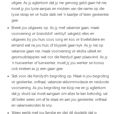
uitgee. As jy agterkom dat jy nie genoeg geld gaan hê nie,
moet jy jou lysie aanpas en miskien van die name op die
lysie skrap en vir hulle dalk net ‘n kaartjie of klein geskenkie
gee.
Breek jou uitgawes op. As jy met vakansie gaan, maak
voorsiening vir brandstof, verblyf, sakgeld, etes en
uitgawes by jou huis soos sorg en kos vir troeteldiere en
iemand wat na jou huis of blyplek gaan kyk. As jy nie op
vakansie gaan nie, maak voorsiening vir ekstra uiteet en
gesinsuitstappies wat oor die feestyd gaan plaasvind. As jy
‘n huiswerker of tuinwerker, moet jy jou werker se bonus
ook inreken as jy een gaan gee.
Stel voor die Kerstyd’n begroting op. Maak in jou begroting
vir geskenke, onthaal, vakansie-akkommodasie en reiskoste
voorsiening. As jou begroting nie klop nie en jy agterkom
dat jy skuld sal moet aangaan om alles te kan bekostig, sal
dit beter wees om af te skaal en aan jou geskenke, onthaal
en vakansiekostes te sny.
Wees eerlik met jou familie en stel dit duidelik dat jy