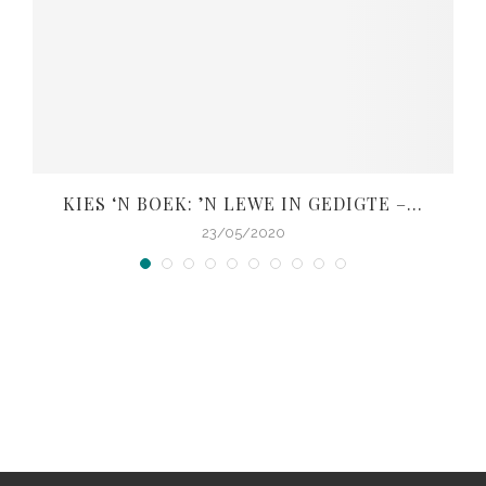
KIES ‘N BOEK: ’N LEWE IN GEDIGTE –...
V
23/05/2020