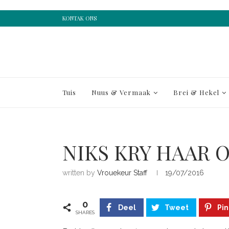
KONTAK ONS
Tuis
Nuus & Vermaak
Brei & Hekel
NIKS KRY HAAR 
written by
Vrouekeur Staff
19/07/2016
0
Deel
Tweet
Pin
SHARES