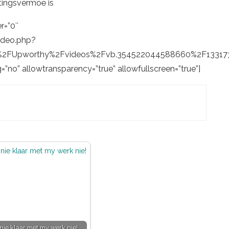
ttingsvermoë is
r=”0″
ideo.php?
%2FUpworthy%2Fvideos%2Fvb.354522044588660%2F13317
g=”no” allowtransparency=”true” allowfullscreen=”true”]
nie klaar met my werk nie!