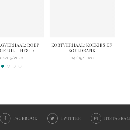
LGVERHAAL: ROEP
KORTVERHAAL: KOEKIES EN
K
IE UIL – HFST 1
KOELDRANK
G
04/05/2020
04/05/2020
FACEBOOK
TWITTER
INSTAGRA