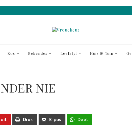
Kos
Bekendes
Leefstyl
Huis & Tuin
Ge
ONDER NIE
 dit
Druk
E-pos
Deel