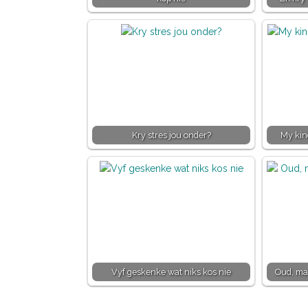
Kry stres jou onder?
My kind
Vyf geskenke wat niks kos nie
Oud, ma