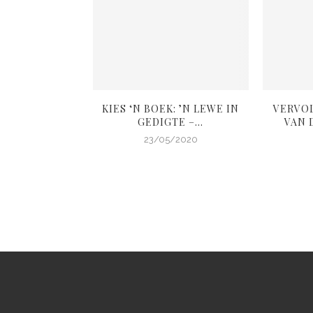
L: ANDER SE
KIES ‘N BOEK: ’N LEWE IN
VERVO
OIGOED
GEDIGTE –...
VAN D
4/2020
23/05/2020