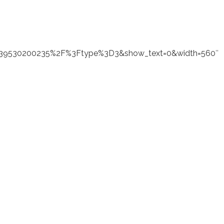
39530200235%2F%3Ftype%3D3&show_text=0&width=560″