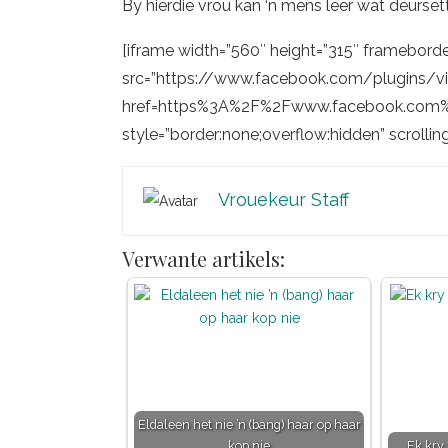
By hierdie vrou kan ‘n mens leer wat deurse
[iframe width=”560″ height=”315″ frameborde
src=”https://www.facebook.com/plugins/v
href=https%3A%2F%2Fwww.facebook.com
style=”border:none;overflow:hidden” scrollin
Vrouekeur Staff
Verwante artikels:
Eldaleen het nie ’n (bang) haar op haar
kop nie
Ek kry 