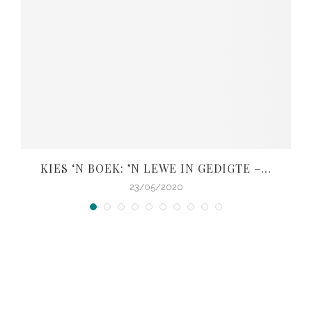
KIES ‘N BOEK: ’N LEWE IN GEDIGTE –...
V
23/05/2020