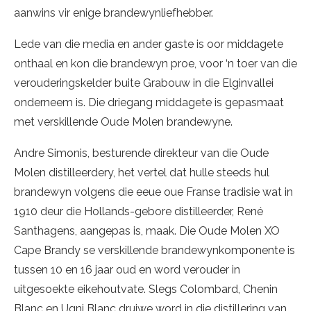
aanwins vir enige brandewynliefhebber.
Lede van die media en ander gaste is oor middagete
onthaal en kon die brandewyn proe, voor ‘n toer van die
verouderingskelder buite Grabouw in die Elginvallei
onderneem is. Die driegang middagete is gepasmaat
met verskillende Oude Molen brandewyne.
Andre Simonis, besturende direkteur van die Oude
Molen distilleerdery, het vertel dat hulle steeds hul
brandewyn volgens die eeue oue Franse tradisie wat in
1910 deur die Hollands-gebore distilleerder, René
Santhagens, aangepas is, maak. Die Oude Molen XO
Cape Brandy se verskillende brandewynkomponente is
tussen 10 en 16 jaar oud en word verouder in
uitgesoekte eikehoutvate. Slegs Colombard, Chenin
Blanc en Ugni Blanc druiwe word in die distillering van