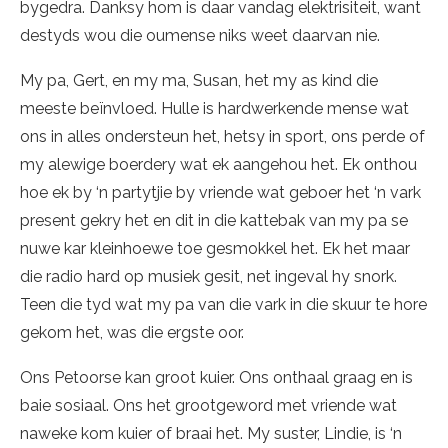
bygedra. Danksy hom is daar vandag elektrisiteit, want
destyds wou die oumense niks weet daarvan nie.
My pa, Gert, en my ma, Susan, het my as kind die
meeste beïnvloed. Hulle is hardwerkende mense wat
ons in alles ondersteun het, hetsy in sport, ons perde of
my alewige boerdery wat ek aangehou het. Ek onthou
hoe ek by ‘n partytjie by vriende wat geboer het ‘n vark
present gekry het en dit in die kattebak van my pa se
nuwe kar kleinhoewe toe gesmokkel het. Ek het maar
die radio hard op musiek gesit, net ingeval hy snork.
Teen die tyd wat my pa van die vark in die skuur te hore
gekom het, was die ergste oor.
Ons Petoorse kan groot kuier. Ons onthaal graag en is
baie sosiaal. Ons het grootgeword met vriende wat
naweke kom kuier of braai het. My suster, Lindie, is ‘n