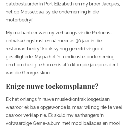
batebestuurder in Port Elizabeth en my broer, Jacques,
het op Mosselbaai sy eie onderneming in die
motorbedryf.
My ma hanteer van my verhurings vir die Pretorius-
ontwikkelingstrust en ná meer as 30 jaar in die
restaurantbedryf kook sy nog gereeld vir groot
gesellighede. My pa het ‘n tuindienste-onderneming
om hom besig te hou en is al ‘n klompie jare president
van die George-skou.
Enige nuwe toekomsplanne?
Ek het onlangs ‘n nuwe musiekkontrak losgeslaan
waaroor ek baie opgewonde is, maar wil nog nie te veel
daaroor verklap nie. Ek skuld my aanhangers ‘n
volwaardige Gerrie-album met mooi ballades en mooi