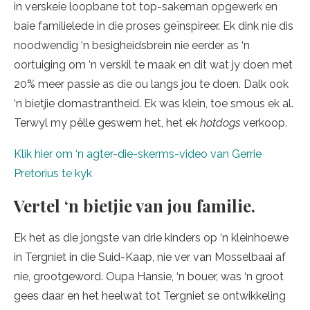
in verskeie loopbane tot top-sakeman opgewerk en
baie familielede in die proses geïnspireer. Ek dink nie dis
noodwendig ‘n besigheidsbrein nie eerder as ‘n
oortuiging om ‘n verskil te maak en dit wat jy doen met
20% meer passie as die ou langs jou te doen. Dalk ook
‘n bietjie domastrantheid. Ek was klein, toe smous ek al.
Terwyl my pêlle geswem het, het ek
hotdogs
verkoop.
Klik hier om ‘n agter-die-skerms-video van Gerrie
Pretorius te kyk
Vertel ‘n bietjie van jou familie.
Ek het as die jongste van drie kinders op ‘n kleinhoewe
in Tergniet in die Suid-Kaap, nie ver van Mosselbaai af
nie, grootgeword. Oupa Hansie, ‘n bouer, was ‘n groot
gees daar en het heelwat tot Tergniet se ontwikkeling