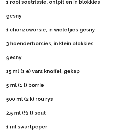
1 rooi soetrissie, ontpit en in blokkies
gesny
1 chorizoworsie, in wieletjies gesny
3 hoenderborsies, in klein blokkies
gesny
15 ml (1 e) vars knoffel, gekap
5 ml (1 t) borrie
500 ml (2 k) rou rys
2,5 ml (½ t) sout
1 ml swartpeper