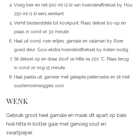
Voeg bier en net 500 ml (2 k) van hoenderaftreksel by. Hou
250 ml (1 k) eers eenkant.
Verhit bestanddele tot kookpunt. Plaas deksel bo-op en
plaas in oond vir 30 minute.
Haal uit oond, roer ertjies, garnale en calamari by. Roer
goed deur. Gooi ekstra hoenderaftreksel by indien nodig.
Sit deksel op en draai stoof se hitte na 220 °C. Plaas terug
in oond vir nog 15 minute.
Haal paella uit, garneer met gekapte pietersielie en sit met
suurlemoenwiggies voor.
WENK
Gebruik groot heel garnale en maak dit apart op baie
hoë hitte in botter gaar met genoeg sout en
swartpeper.