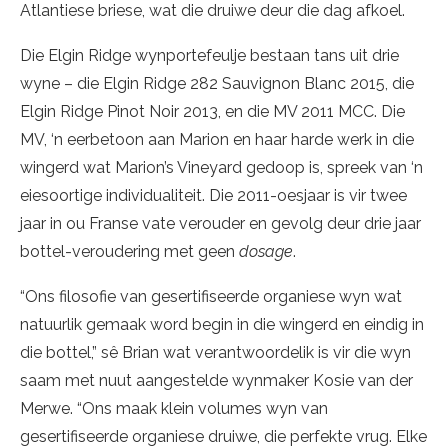
Atlantiese briese, wat die druiwe deur die dag afkoel.
Die Elgin Ridge wynportefeulje bestaan tans uit drie
wyne – die Elgin Ridge 282 Sauvignon Blanc 2015, die
Elgin Ridge Pinot Noir 2013, en die MV 2011 MCC. Die
MV, ‘n eerbetoon aan Marion en haar harde werk in die
wingerd wat Marion’s Vineyard gedoop is, spreek van ‘n
eiesoortige individualiteit. Die 2011-oesjaar is vir twee
jaar in ou Franse vate verouder en gevolg deur drie jaar
bottel-veroudering met geen
dosage
.
“Ons filosofie van gesertifiseerde organiese wyn wat
natuurlik gemaak word begin in die wingerd en eindig in
die bottel,” sê Brian wat verantwoordelik is vir die wyn
saam met nuut aangestelde wynmaker Kosie van der
Merwe. “Ons maak klein volumes wyn van
gesertifiseerde organiese druiwe, die perfekte vrug. Elke