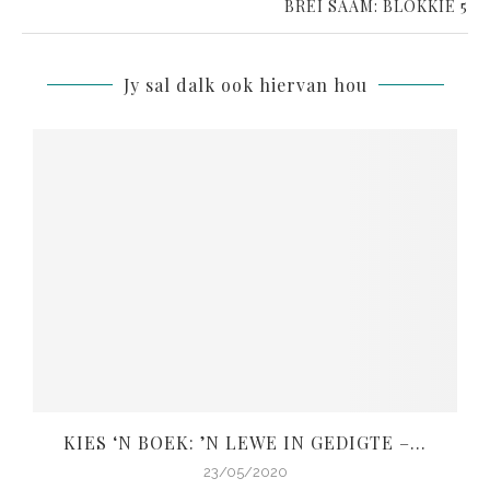
BREI SAAM: BLOKKIE 5
Jy sal dalk ook hiervan hou
KIES ‘N BOEK: ’N LEWE IN GEDIGTE –...
V
23/05/2020