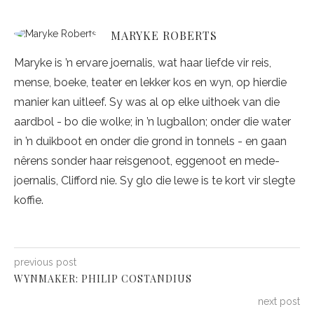
MARYKE ROBERTS
Maryke is ’n ervare joernalis, wat haar liefde vir reis,
mense, boeke, teater en lekker kos en wyn, op hierdie
manier kan uitleef. Sy was al op elke uithoek van die
aardbol - bo die wolke; in ’n lugballon; onder die water
in ’n duikboot en onder die grond in tonnels - en gaan
nêrens sonder haar reisgenoot, eggenoot en mede-
joernalis, Clifford nie. Sy glo die lewe is te kort vir slegte
koffie.
previous post
WYNMAKER: PHILIP COSTANDIUS
next post