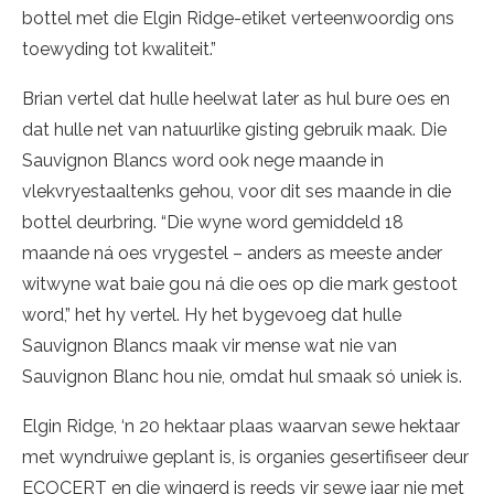
bottel met die Elgin Ridge-etiket verteenwoordig ons
toewyding tot kwaliteit.”
Brian vertel dat hulle heelwat later as hul bure oes en
dat hulle net van natuurlike gisting gebruik maak. Die
Sauvignon Blancs word ook nege maande in
vlekvryestaaltenks gehou, voor dit ses maande in die
bottel deurbring. “Die wyne word gemiddeld 18
maande ná oes vrygestel – anders as meeste ander
witwyne wat baie gou ná die oes op die mark gestoot
word,” het hy vertel. Hy het bygevoeg dat hulle
Sauvignon Blancs maak vir mense wat nie van
Sauvignon Blanc hou nie, omdat hul smaak só uniek is.
Elgin Ridge, ‘n 20 hektaar plaas waarvan sewe hektaar
met wyndruiwe geplant is, is organies gesertifiseer deur
ECOCERT en die wingerd is reeds vir sewe jaar nie met