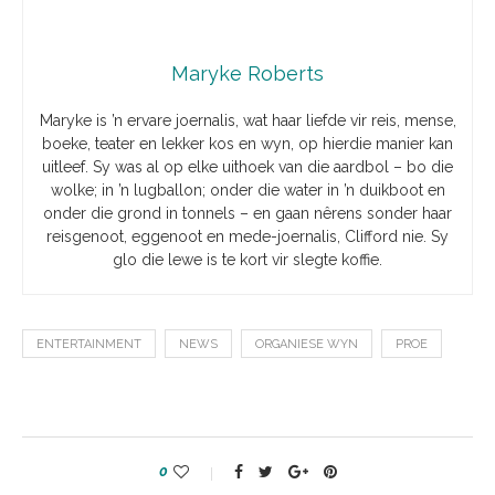
Maryke Roberts
Maryke is ’n ervare joernalis, wat haar liefde vir reis, mense,
boeke, teater en lekker kos en wyn, op hierdie manier kan
uitleef. Sy was al op elke uithoek van die aardbol – bo die
wolke; in ’n lugballon; onder die water in ’n duikboot en
onder die grond in tonnels – en gaan nêrens sonder haar
reisgenoot, eggenoot en mede-joernalis, Clifford nie. Sy
glo die lewe is te kort vir slegte koffie.
ENTERTAINMENT
NEWS
ORGANIESE WYN
PROE
0