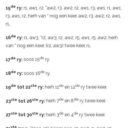
de
15
ry:
r1, aw1, r2, *aw2, r3, aw2, r2, aw1, r3, aw1, r1, aw1,
r3, aw1, r2, herh van * nog een keer, aw2, r3, aw2, r2, aw1,
r1.
de
16
ry:
r1, aw3, *r2, aw3, r2, aw2, r5, aw1, r5, aw2, herh
van * nog een keer, (r2, aw3) twee keer, r1.
de
de
17
ry:
soos 15
ry.
de
de
18
ry:
soos 16
ry.
de
ste
de
de
19
tot 22
ry:
herh 11
en 12
ry twee keer.
ste
ste
de
ste
23
tot 26
ry:
herh 7
en 8
ry twee keer.
ste
ste
de
de
27
tot 30
ry:
herh 3
en 4
ry twee keer.
ste