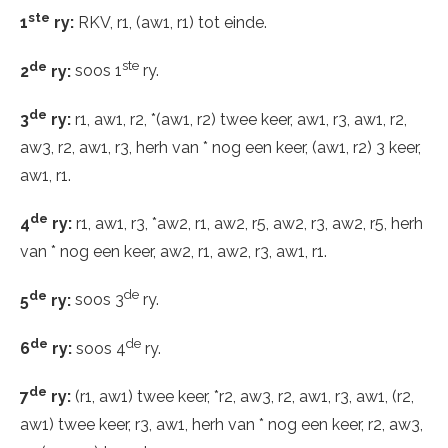
ste
1
ry:
RKV, r1, (aw1, r1) tot einde.
de
ste
2
ry:
soos 1
ry.
de
3
ry:
r1, aw1, r2, *(aw1, r2) twee keer, aw1, r3, aw1, r2,
aw3, r2, aw1, r3, herh van * nog een keer, (aw1, r2) 3 keer,
aw1, r1.
de
4
ry:
r1, aw1, r3, *aw2, r1, aw2, r5, aw2, r3, aw2, r5, herh
van * nog een keer, aw2, r1, aw2, r3, aw1, r1.
de
de
5
ry:
soos 3
ry.
de
de
6
ry:
soos 4
ry.
de
7
ry:
(r1, aw1) twee keer, *r2, aw3, r2, aw1, r3, aw1, (r2,
aw1) twee keer, r3, aw1, herh van * nog een keer, r2, aw3,