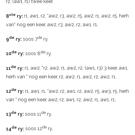
r2, (aw1, r1) twee keer.
ste
8
ry:
r1, aw1, r2, *aw2, r3, aw2, r5, aw2, r1, aw2, r5, herh
van* nog een keer, aw2, r3, aw2, r2, aw1, r1.
de
de
9
ry:
soos 7
ry.
de
ste
10
ry:
soos 8
ry.
de
11
ry:
r1, aw2, *r2, aw2, r1, aw2, r2, (aw1, r3) 3 keer, aw1,
herh van * nog een keer, r2, aw2, r1, aw2, r2, aw2, r1.
de
12
ry:
r1, aw1, r1, *aw2, r2, aw1, r2, aw2, r5, aw3, r5, herh
van * nog een keer, aw2, r2, aw1, r2, aw2, r1, aw1, r1.
de
de
13
ry:
soos 11
ry.
de
de
14
ry:
soos 12
ry.