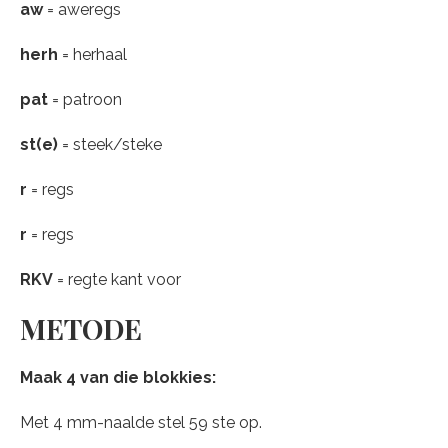
aw
= aweregs
herh
= herhaal
pat
= patroon
st(e)
= steek/steke
r
= regs
r
= regs
RKV
= regte kant voor
METODE
Maak 4 van die blokkies:
Met 4 mm-naalde stel 59 ste op.