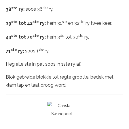
ste
ste
38
ry:
soos 36
ry.
ste
ste
ste
ste
39
tot 42
ry:
herh 31
en 32
ry twee keer.
ste
ste
de
ste
43
tot 70
ry:
herh 3
tot 30
ry.
ste
ste
71
ry:
soos 1
ry.
Heg alle ste in pat soos in 1ste ry af.
Blok gebreide blokkie tot regte grootte, bedek met
klam lap en laat droog word.