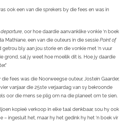
was ook een van die sprekers by die fees en was in
f departure
, oor hoe daardie aanvanklike vonkie ‘n boek
 Mathiane, een van die outeurs in die sessie
Point of
getrou bly aan jou storie en die vonkie met ‘n vuur
e grond, sal jy weet hoe moeilik dit is. Hoe jy daardie
er.”
y die fees was die Noorweegse outeur, Jostein Gaarder,
 vier vanjaar die 25ste verjaardag van sy bekroonde
ls oor die mens se plig om na die planeet om te sien.
joen kopieë verkoop in elke taal denkbaar, sou hy ook
e – ingesluit het, maar hy het gedink hy het ‘n boek vir