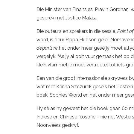
Die Minister van Finansies, Pravin Gordhan, 
gesprek met Justice Malala.
Die outeurs en sprekers in die sessie,
Point o
word, is deur Pippa Hudson gelei. Nomavenda
departure
het onder meer gesê jy moet altyd 
vergelyk. “As jy al ooit vuur gemaak het op di
klein vlammetjie moet vertroetel tot iets grot
Een van die groot internasionale skrywers b
wat met Karina Szczurek gesels het. Jostein
boek, Sophie’s World en het onder meer gese
Hy sê as hy geweet het die boek gaan 60 mil
Indiese en Chinese filosofie – nie net Westers
Noorweërs geskryf.