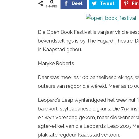
0
Deel
Tweet
Pin
SHARES
Die Open Book Festival is vanjaar vir die s
bekendstellings is by The Fugard Theatre,
in Kaapstad gehou.
Maryke Roberts
Daar was meer as 100 paneelbesprekings, we
outeurs van regoor die wêreld. Meer as 10 00
Leopard’s Leap wynlandgoed het weer hul “Hai
baie kort-styl Japanese digkuns. Die 794 in
en wyn vorendag gekom, maar die wenner w
agter-etiket van die Leopard’s Leap 2015 Me
plakkate regdeur Kaapstad vertoon.