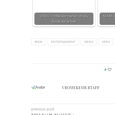
VIDEO: ’n Maklike manier om jou
NUWE L
duvet oor te trek
BOOK
ENTERTAINMENT
NEWS
OPEN
0
VROUEKEUR STAFF
previous post