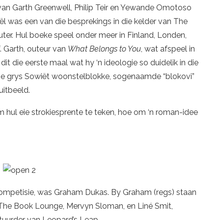
van Garth Greenwell, Philip Teir en Yewande Omotoso
eël was een van die besprekings in die kelder van The
uter. Hul boeke speel onder meer in Finland, Londen,
. Garth, outeur van
What Belongs to You
, wat afspeel in
 dit die eerste maal wat hy ‘n ideologie so duidelik in die
 die grys Sowiët woonstelblokke, sogenaamde “blokovi”
uitbeeld.
m hul eie strokiesprente te teken, hoe om ‘n roman-idee
ompetisie, was Graham Dukas. By Graham (regs) staan
n The Book Lounge, Mervyn Sloman, en Liné Smit,
uurder van Leopard’s Leap.