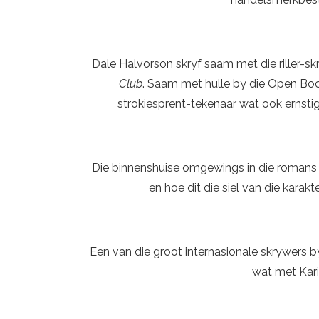
Dale Halvorson skryf saam met die riller-sk
Club
. Saam met hulle by die Open Book
strokiesprent-tekenaar wat ook ernstig
Die binnenshuise omgewings in die romans
en hoe dit die siel van die karak
Een van die groot internasionale skrywers b
wat met Kari