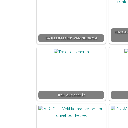
Klassie
SA Kaasfees lok weer duisende
Trek jou tiener in