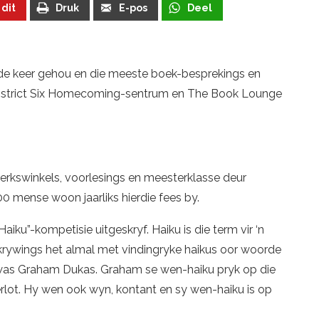
 dit
Druk
E-pos
Deel
esde keer gehou en die meeste boek-besprekings en
 District Six Homecoming-sentrum en The Book Lounge
rkswinkels, voorlesings en meesterklasse deur
0 mense woon jaarliks hierdie fees by.
ku”-kompetisie uitgeskryf. Haiku is die term vir ‘n
skrywings het almal met vindingryke haikus oor woorde
as Graham Dukas. Graham se wen-haiku pryk op die
rlot. Hy wen ook wyn, kontant en sy wen-haiku is op