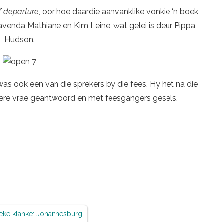
f departure
, oor hoe daardie aanvanklike vonkie ‘n boek
avenda Mathiane en Kim Leine, wat gelei is deur Pippa
Hudson.
was ook een van die sprekers by die fees. Hy het na die
re vrae geantwoord en met feesgangers gesels.