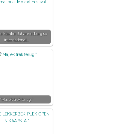
ke klanke: Johannesburg se
International…
“Ma, ek trek terug!”