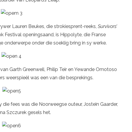
rywer Lauren Beukes, die strokiesprent-reeks,
Survivors’
 Festival openingsaand, is Hippolyte, die Franse
e onderwerpe onder die soeklig bring in sy werke.
 van Garth Greenwell, Philip Teir en Yewande Omotoso
ters weerspieël was een van die besprekings.
y die fees was die Noorweegse outeur, Jostein Gaarder,
na Szczurek gesels het.