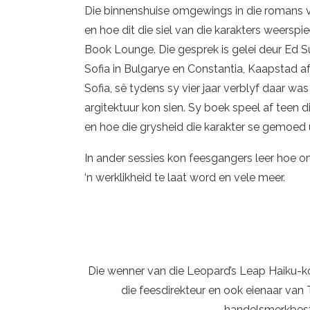
Die binnenshuise omgewings in die romans 
en hoe dit die siel van die karakters weerspi
Book Lounge. Die gesprek is gelei deur Ed S
Sofia in Bulgarye en Constantia, Kaapstad af
Sofia, sê tydens sy vier jaar verblyf daar was
argitektuur kon sien. Sy boek speel af teen
en hoe die grysheid die karakter se gemoed 
In ander sessies kon feesgangers leer hoe o
‘n werklikheid te laat word en vele meer.
Die wenner van die Leopard’s Leap Haiku-k
die feesdirekteur en ook eienaar va
handelsmerkbest