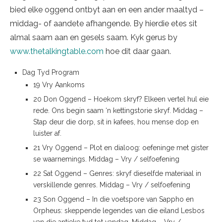
bied elke oggend ontbyt aan en een ander maaltyd –
middag- of aandete afhangende. By hierdie etes sit
almal saam aan en gesels saam. Kyk gerus by
www.thetalkingtable.com
hoe dit daar gaan.
Dag Tyd Program
19 Vry Aankoms
20 Don Oggend – Hoekom skryf? Elkeen vertel hul eie
rede. Ons begin saam ‘n kettingstorie skryf. Middag –
Stap deur die dorp, sit in kafees, hou mense dop en
luister af.
21 Vry Oggend – Plot en dialoog: oefeninge met gister
se waarnemings. Middag – Vry / selfoefening
22 Sat Oggend – Genres: skryf dieselfde materiaal in
verskillende genres. Middag – Vry / selfoefening
23 Son Oggend – In die voetspore van Sappho en
Orpheus: skeppende legendes van die eiland Lesbos