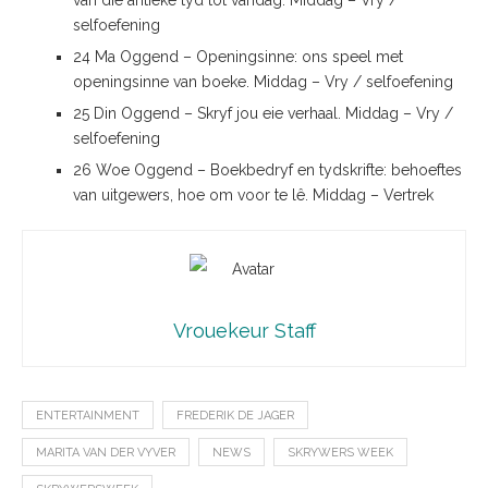
van die antieke tyd tot vandag. Middag – Vry /
selfoefening
24 Ma Oggend – Openingsinne: ons speel met
openingsinne van boeke. Middag – Vry / selfoefening
25 Din Oggend – Skryf jou eie verhaal. Middag – Vry /
selfoefening
26 Woe Oggend – Boekbedryf en tydskrifte: behoeftes
van uitgewers, hoe om voor te lê. Middag – Vertrek
Vrouekeur Staff
ENTERTAINMENT
FREDERIK DE JAGER
MARITA VAN DER VYVER
NEWS
SKRYWERS WEEK