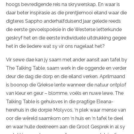
hoogs bevredigende reis na skrywerskap. En waar is
daar beter inspirasie as die prentjiemooi eiland waar die
digteres Sappho anderhalfduisend jaar gelede reeds
die eerste gevoelspoësie in die Westerse letterkunde
geskryf het en die eerste indiwiduele uitdrukking gegee
het in die liedere wat sy vir ons nagelaat het?
Vir sewe dae kan jy saam met ander aansit aan tafel by
The Talking Table, saam werk in die oggende en verder
deur die dag die dorp en die eiland verken. Aprilmaand
is boonop die Griekse lente wanneer die natuur ontplof
van kleur en geur – blomme, voëls en nuwe lewe. The
Talking Table is gehuisves in die pragtige Eleana-
herehuis in die dorpie Molyvos, ‘n plek waar mense van
oor die wêreld saamkom om ‘n huis en ‘n tafel te deel
en waar hulle deelneem aan die Groot Gesprek in al sy