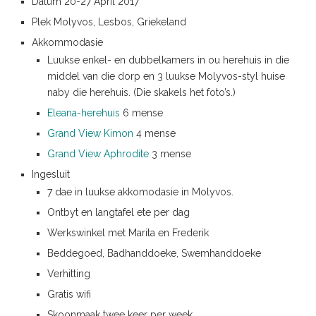
Datum 20-27 April 2017
Plek Molyvos, Lesbos, Griekeland
Akkommodasie
Luukse enkel- en dubbelkamers in ou herehuis in die
middel van die dorp en 3 luukse Molyvos-styl huise
naby die herehuis. (Die skakels het foto’s.)
Eleana-herehuis
6 mense
Grand View Kimon
4 mense
Grand View Aphrodite
3 mense
Ingesluit
7 dae in luukse akkomodasie in Molyvos.
Ontbyt en langtafel ete per dag
Werkswinkel met Marita en Frederik
Beddegoed, Badhanddoeke, Swemhanddoeke
Verhitting
Gratis wifi
Skoonmaak twee keer per week