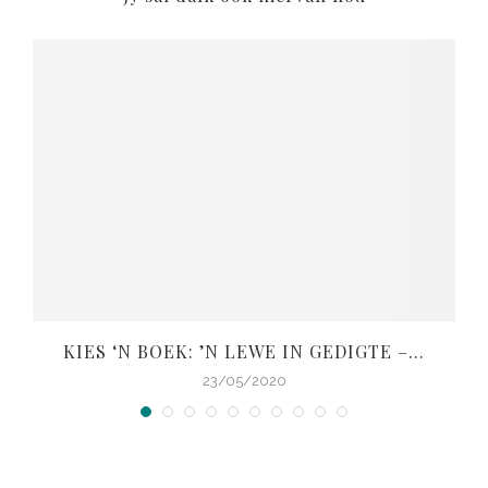
KIES ‘N BOEK: ’N LEWE IN GEDIGTE –...
V
23/05/2020