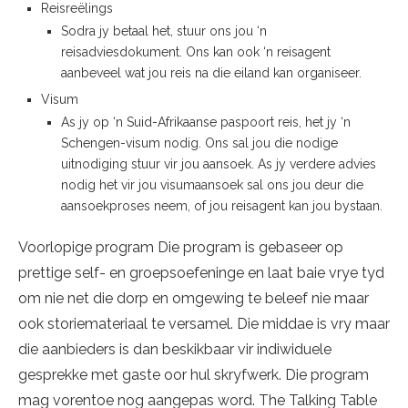
Reisreëlings
Sodra jy betaal het, stuur ons jou ‘n
reisadviesdokument. Ons kan ook ‘n reisagent
aanbeveel wat jou reis na die eiland kan organiseer.
Visum
As jy op ‘n Suid-Afrikaanse paspoort reis, het jy ‘n
Schengen-visum nodig. Ons sal jou die nodige
uitnodiging stuur vir jou aansoek. As jy verdere advies
nodig het vir jou visumaansoek sal ons jou deur die
aansoekproses neem, of jou reisagent kan jou bystaan.
Voorlopige program Die program is gebaseer op
prettige self- en groepsoefeninge en laat baie vrye tyd
om nie net die dorp en omgewing te beleef nie maar
ook storiemateriaal te versamel. Die middae is vry maar
die aanbieders is dan beskikbaar vir indiwiduele
gesprekke met gaste oor hul skryfwerk. Die program
mag vorentoe nog aangepas word. The Talking Table