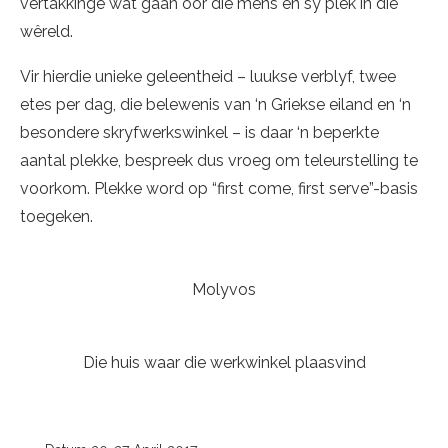
vertakkinge wat gaan oor die mens en sy plek in die
wêreld.
Vir hierdie unieke geleentheid – luukse verblyf, twee
etes per dag, die belewenis van ‘n Griekse eiland en ‘n
besondere skryfwerkswinkel – is daar ‘n beperkte
aantal plekke, bespreek dus vroeg om teleurstelling te
voorkom. Plekke word op “first come, first serve”-basis
toegeken.
Molyvos
Die huis waar die werkwinkel plaasvind