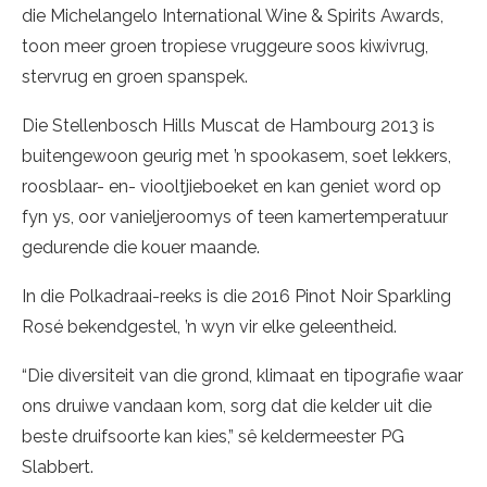
die Michelangelo International Wine & Spirits Awards,
toon meer groen tropiese vruggeure soos kiwivrug,
stervrug en groen spanspek.
Die Stellenbosch Hills Muscat de Hambourg 2013 is
buitengewoon geurig met ’n spookasem, soet lekkers,
roosblaar- en- viooltjieboeket en kan geniet word op
fyn ys, oor vanieljeroomys of teen kamertemperatuur
gedurende die kouer maande.
In die Polkadraai-reeks is die 2016 Pinot Noir Sparkling
Rosé bekendgestel, ’n wyn vir elke geleentheid.
“Die diversiteit van die grond, klimaat en tipografie waar
ons druiwe vandaan kom, sorg dat die kelder uit die
beste druifsoorte kan kies,” sê keldermeester PG
Slabbert.