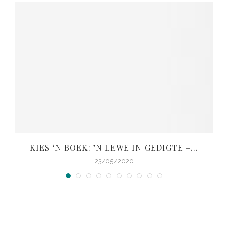
KIES ‘N BOEK: ’N LEWE IN GEDIGTE –...
V
23/05/2020