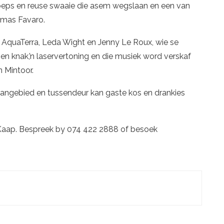
eps en reuse swaaie die asem wegslaan en een van
omas Favaro.
o AquaTerra, Leda Wight en Jenny Le Roux, wie se
en knak,’n laservertoning en die musiek word verskaf
 Mintoor.
 aangebied en tussendeur kan gaste kos en drankies
 Kaap. Bespreek by 074 422 2888 of besoek