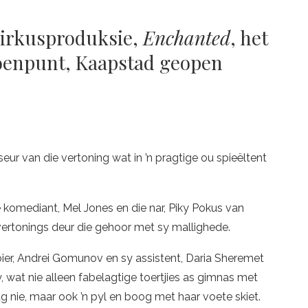
sirkusproduksie,
Enchanted
, het
oenpunt, Kaapstad geopen
seur van die vertoning wat in ’n pragtige ou spieëltent
 komediant, Mel Jones en die nar, Piky Pokus van
 vertonings deur die gehoor met sy mallighede.
oier, Andrei Gomunov en sy assistent, Daria Sheremet
 wat nie alleen fabelagtige toertjies as gimnas met
g nie, maar ook ’n pyl en boog met haar voete skiet.