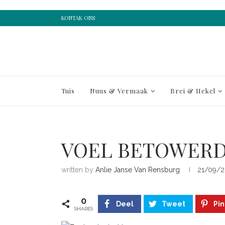
KONTAK ONS
Tuis
Nuus & Vermaak
Brei & Hekel
VOEL BETOWER
written by
Anlie Janse Van Rensburg
21/09/2
0
Deel
Tweet
Pin
SHARES