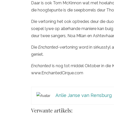
Daar is ook Tom McKinnon wat met hoelaho
die hoogtepunte is die seepborrels deur Th
Die vertoning het ook optredes deur die du
soepel lywe op allerhande maniere kan buig 
deur twee sangers, Noa Milan en Ashtevhaan
Die
Enchanted
-vertoning word in sirkusstyl
geniet.
Enchanted
is nog tot middel Oktober in die
www.EnchantedCirque.com
Anlie Janse van Rensburg
Verwante artikels: