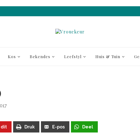
Kos
Bekendes
Leefstyl
Huis & Tuin
Ge
D
017
 dit
Druk
E-pos
Deel