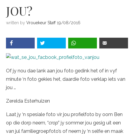
JOU?
written by
Vrouekeur Staff
19/08/2016
Of jy nou dae lank aan jou foto gedink het of in vyf
minute ‘n foto gekies het, daardie foto verklap iets van
jou …
Zerelda Esterhuizen
Laat jy ‘n spesiale foto vir jou profielfoto by oom Ben
op die dorp neem, “
crop
” jy sommer jou gesig uit een
van jul familiegroepfoto’s of neem jy ‘n selfie en maak