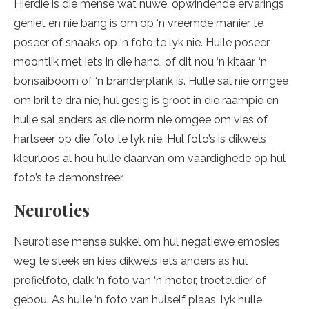
Hierdie is die mense wat nuwe, opwindende ervarings
geniet en nie bang is om op ‘n vreemde manier te
poseer of snaaks op ‘n foto te lyk nie. Hulle poseer
moontlik met iets in die hand, of dit nou ‘n kitaar, ‘n
bonsaiboom of ‘n branderplank is. Hulle sal nie omgee
om bril te dra nie, hul gesig is groot in die raampie en
hulle sal anders as die norm nie omgee om vies of
hartseer op die foto te lyk nie. Hul foto’s is dikwels
kleurloos al hou hulle daarvan om vaardighede op hul
foto’s te demonstreer.
Neuroties
Neurotiese mense sukkel om hul negatiewe emosies
weg te steek en kies dikwels iets anders as hul
profielfoto, dalk ‘n foto van ‘n motor, troeteldier of
gebou. As hulle ‘n foto van hulself plaas, lyk hulle