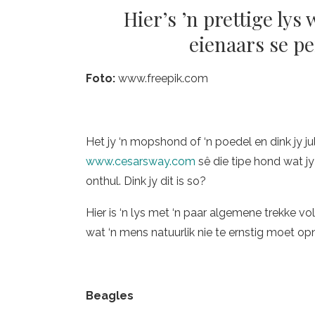
Hier’s ’n prettige lys
eienaars se p
Foto:
www.freepik.com
Het jy ‘n mopshond of ‘n poedel en dink jy j
www.cesarsway.com
sê die tipe hond wat jy 
onthul. Dink jy dit is so?
Hier is ‘n lys met ‘n paar algemene trekke v
wat ‘n mens natuurlik nie te ernstig moet op
Beagles