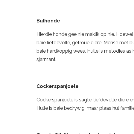
Bulhonde
Hierdie honde gee nie maklik op nie. Hoewel 
baie liefdevolle, getroue diere. Mense met b
baie hardkoppig wees. Hulle is metodies as hu
sjarmant.
Cockerspanjoele
Cockerspanjoele is sagte, liefdevolle diere en
Hulle is baie bedrywig, maar plaas hul familie