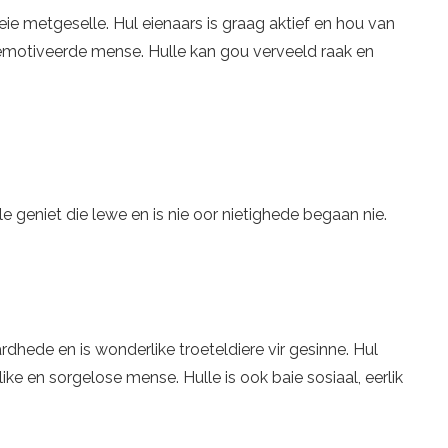
e metgeselle. Hul eienaars is graag aktief en hou van
n gemotiveerde mense. Hulle kan gou verveeld raak en
e geniet die lewe en is nie oor nietighede begaan nie.
ardhede en is wonderlike troeteldiere vir gesinne. Hul
ike en sorgelose mense. Hulle is ook baie sosiaal, eerlik