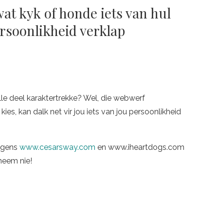
 wat kyk of honde iets van hul
ersoonlikheid verklap
ulle deel karaktertrekke? Wel, die webwerf
kies, kan dalk net vir jou iets van jou persoonlikheid
olgens
www.cesarsway.com
en www.iheartdogs.com
neem nie!