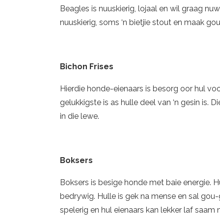
Beagles is nuuskierig, lojaal en wil graag nuwe
nuuskierig, soms ‘n bietjie stout en maak go
Bichon Frises
Hierdie honde-eienaars is besorg oor hul vo
gelukkigste is as hulle deel van ‘n gesin is. 
in die lewe.
Boksers
Boksers is besige honde met baie energie. Hu
bedrywig. Hulle is gek na mense en sal gou
spelerig en hul eienaars kan lekker laf saam