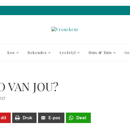
Kos
Bekendes
Leefstyl
Huis & Tuin
Ge
D VAN JOU?
017
 dit
Druk
E-pos
Deel