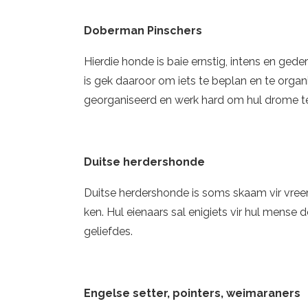
Doberman Pinschers
Hierdie honde is baie ernstig, intens en geder
is gek daaroor om iets te beplan en te organ
georganiseerd en werk hard om hul drome te
Duitse herdershonde
Duitse herdershonde is soms skaam vir vreemd
ken. Hul eienaars sal enigiets vir hul mense d
geliefdes.
Engelse setter, pointers, weimaraners