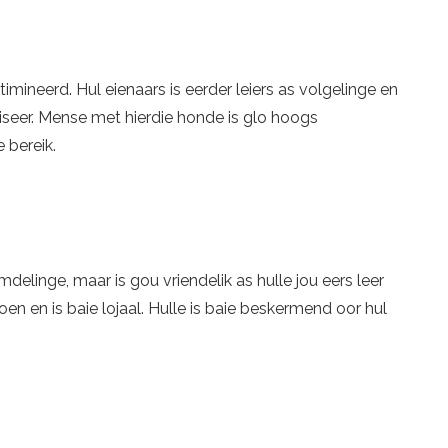
timineerd. Hul eienaars is eerder leiers as volgelinge en
iseer. Mense met hierdie honde is glo hoogs
 bereik.
elinge, maar is gou vriendelik as hulle jou eers leer
oen en is baie lojaal. Hulle is baie beskermend oor hul