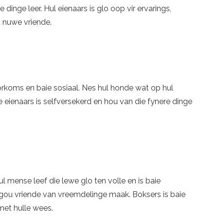
 dinge leer. Hul eienaars is glo oop vir ervarings,
u nuwe vriende.
orkoms en baie sosiaal. Nes hul honde wat op hul
Die eienaars is selfversekerd en hou van die fynere dinge
l mense leef die lewe glo ten volle en is baie
-gou vriende van vreemdelinge maak. Boksers is baie
 met hulle wees.