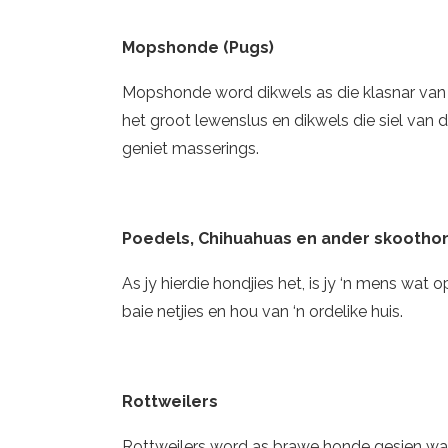
Mopshonde (Pugs)
Mopshonde word dikwels as die klasnar van d
het groot lewenslus en dikwels die siel van d
geniet masserings.
Poedels, Chihuahuas en ander skoothon
As jy hierdie hondjies het, is jy ‘n mens wat o
baie netjies en hou van ‘n ordelike huis.
Rottweilers
Rottweilers word as brawe honde gesien wa