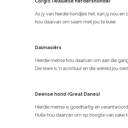
Corgi’s (Walliese herdershonde)
As jy van hierdie hondjies het, kan jy nou e
hou daarvan om saam met jou te kuier.
Dalmasiërs
Hierdie mense hou daarvan om aan die gang
Die lewe is ‘n avontuur en die wêreld jou oest
Deense hond (Great Danes)
Hierdie mense is goedhartig en verantwoordel
Hulle hou daarvan om op hoogte van sake t