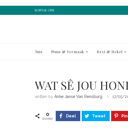
KONTAK ONS
Tuis
Nuus & Vermaak
Brei & Hekel
WAT SÊ JOU HON
written by
Anlie Janse Van Rensburg
17/05/2
0
Deel
Tweet
Pin
SHARES