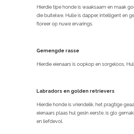
Hierdie tipe honde is waaksaam en maak goei
die buitelwe. Hulle is dapper, intelligent e
floreer op nuwe ervarings.
Gemengde rasse
Hierdie eienaars is oopkop en sorgeloos. Hull
Labradors en golden retrievers
Hierdie honde is vriendelik, het pragtige gea
eienaars plaas hul gesin eerste, is glo gemakl
en liefdevol.