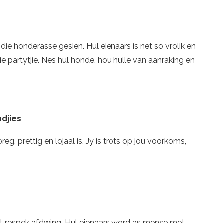
ie honderasse gesien. Hul eienaars is net so vrolik en
ie partytjie. Nes hul honde, hou hulle van aanraking en
djies
preg, prettig en lojaal is. Jy is trots op jou voorkoms,
t respek afdwing. Hul eienaars word as mense met