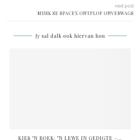
next post
MUSK SE SPACEX ONTPLOF ONVERWAGS
Jy sal dalk ook hiervan hou
KIES ‘N BOEK: ’N LEWE IN GEDIGTE –...
V