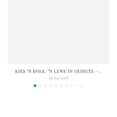
KIES ‘N BOEK: ’N LEWE IN GEDIGTE –...
V
23/05/2020