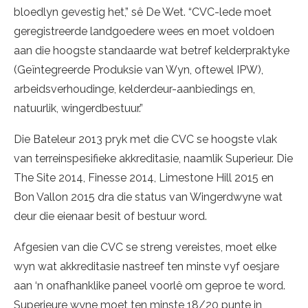
bloedlyn gevestig het,” sê De Wet. “CVC-lede moet
geregistreerde landgoedere wees en moet voldoen
aan die hoogste standaarde wat betref kelderpraktyke
(Geïntegreerde Produksie van Wyn, oftewel IPW),
arbeidsverhoudinge, kelderdeur-aanbiedings en,
natuurlik, wingerdbestuur.”
Die Bateleur 2013 pryk met die CVC se hoogste vlak
van terreinspesifieke akkreditasie, naamlik Superieur. Die
The Site 2014, Finesse 2014, Limestone Hill 2015 en
Bon Vallon 2015 dra die status van Wingerdwyne wat
deur die eienaar besit of bestuur word.
Afgesien van die CVC se streng vereistes, moet elke
wyn wat akkreditasie nastreef ten minste vyf oesjare
aan ‘n onafhanklike paneel voorlê om geproe te word.
Superieure wyne moet ten minste 18/20 punte in