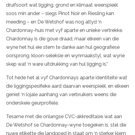
druifsoort wat ligging, grond en klimaat weerspieël
soos min ander – slegs Pinot Noir en Riesling kan
meeding – en De Wetshof was nog altyd ‘n
Chardonnay-huis met vyf aparte en unieke vertrekke.
Chardonnay is die goue draad, maar elkeen van die
wyne het hul eie stem te danke aan hul geografiese
oorsprong, kloon-seleksie en wynmaakstyl, wat wyne
skep wat ‘n ware uitdrukking van hul ligging is.”
Tot hede het al vyf Chardonnays aparte identiteite wat
die liggingspesifieke aard daarvan weerspieël, en elkeen
geniet ‘n lojale aanhang van verbruikers weens die
onderskeie geurprofiele.
Tesame met die onlangse CVC-akkreditasie wat aan
De Wetshof se Chardonnay-wyne toegeken is, stel die
nuwe etikette die landgoed in staat om ‘n sterker klem